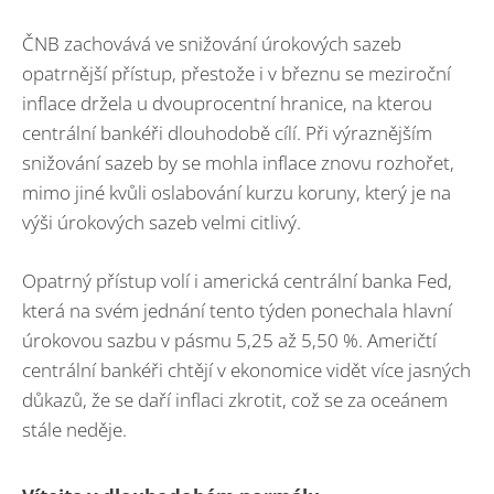
ČNB zachovává ve snižování úrokových sazeb
opatrnější přístup, přestože i v březnu se meziroční
inflace držela u dvouprocentní hranice, na kterou
centrální bankéři dlouhodobě cílí. Při výraznějším
snižování sazeb by se mohla inflace znovu rozhořet,
mimo jiné kvůli oslabování kurzu koruny, který je na
výši úrokových sazeb velmi citlivý.
Opatrný přístup volí i americká centrální banka Fed,
která na svém jednání tento týden ponechala hlavní
úrokovou sazbu v pásmu 5,25 až 5,50 %. Američtí
centrální bankéři chtějí v ekonomice vidět více jasných
důkazů, že se daří inflaci zkrotit, což se za oceánem
stále neděje.