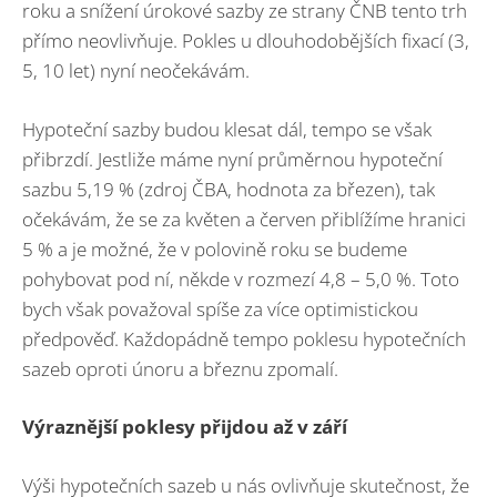
roku a snížení úrokové sazby ze strany ČNB tento trh
přímo neovlivňuje. Pokles u dlouhodobějších fixací (3,
5, 10 let) nyní neočekávám.
Hypoteční sazby budou klesat dál, tempo se však
přibrzdí. Jestliže máme nyní průměrnou hypoteční
sazbu 5,19 % (zdroj ČBA, hodnota za březen), tak
očekávám, že se za květen a červen přiblížíme hranici
5 % a je možné, že v polovině roku se budeme
pohybovat pod ní, někde v rozmezí 4,8 – 5,0 %. Toto
bych však považoval spíše za více optimistickou
předpověď. Každopádně tempo poklesu hypotečních
sazeb oproti únoru a březnu zpomalí.
Výraznější poklesy přijdou až v září
Výši hypotečních sazeb u nás ovlivňuje skutečnost, že