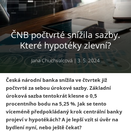
ČNB počtvrté snížila sazby.
Které hypotéky zlevní?
Jana Chuchvalcová
|
3. 5. 2024
Česká národní banka snížila ve čtvrtek již
počtvrté za sebou úrokové sazby. Základní
úroková sazba tentokrát klesne o 0,5
procentního bodu na 5,25 %. Jak se tento
víceméně předpokládaný krok centrální banky
projeví v hypotékách? A je lepší vzít si úvěr na
bydlení nyní, nebo ještě čekat?