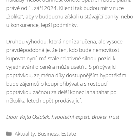
právě od 1. září 2024. Klienti tak budou mít v ruce
„žolíka“, aby v budoucnu získali u stávající banky, nebo
u konkurence, lepší podmínky.
Druhou výhodou, která není zaručená, ale vysoce
pravděpodobná je, že ten, kdo bude nemovitost
kupovat nyní, má stále relativně silnou pozici k
vyjednávání o ceně a může ušetřit. S přibývající
poptávkou, zejména díky dostupnějším hypotékám
bude zájemců o koupi přibývat a s rostoucí
poptávkou začnou za delší konec lana tahat po
několika letech opět prodávající.
Libor Vojta Ostatek, hypoteční expert, Broker Trust
Rubriky
Aktuality
,
Business
,
Estate