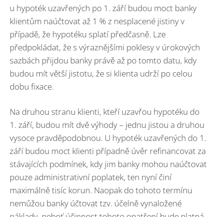
u hypoték uzavřených po 1. září budou moct banky
klientům naúčtovat až 1 % z nesplacené jistiny v
případě, že hypotéku splatí předčasně. Lze
předpokládat, že s výraznějšími poklesy v úrokových
sazbách přijdou banky právě až po tomto datu, kdy
budou mít větší jistotu, že si klienta udrží po celou
dobu fixace.
Na druhou stranu klienti, kteří uzavřou hypotéku do
1. září, budou mít dvě výhody – jednu jistou a druhou
vysoce pravděpodobnou. U hypoték uzavřených do 1.
září budou moct klienti případně úvěr refinancovat za
stávajících podmínek, kdy jim banky mohou naúčtovat
pouze administrativní poplatek, ten nyní činí
maximálně tisíc korun. Naopak do tohoto termínu
nemůžou banky účtovat tzv. účelně vynaložené
náklady, neboť účinnost tohoto opatření bude platná