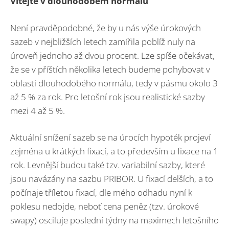
Vítejte v dlouhodobém normálu
Není pravděpodobné, že by u nás výše úrokových
sazeb v nejbližších letech zamířila poblíž nuly na
úroveň jednoho až dvou procent. Lze spíše očekávat,
že se v příštích několika letech budeme pohybovat v
oblasti dlouhodobého normálu, tedy v pásmu okolo 3
až 5 % za rok. Pro letošní rok jsou realistické sazby
mezi 4 až 5 %.
Aktuální snížení sazeb se na úrocích hypoték projeví
zejména u krátkých fixací, a to především u fixace na 1
rok. Levnější budou také tzv. variabilní sazby, které
jsou navázány na sazbu PRIBOR. U fixací delších, a to
počínaje tříletou fixací, dle mého odhadu nyní k
poklesu nedojde, neboť cena peněz (tzv. úrokové
swapy) osciluje poslední týdny na maximech letošního