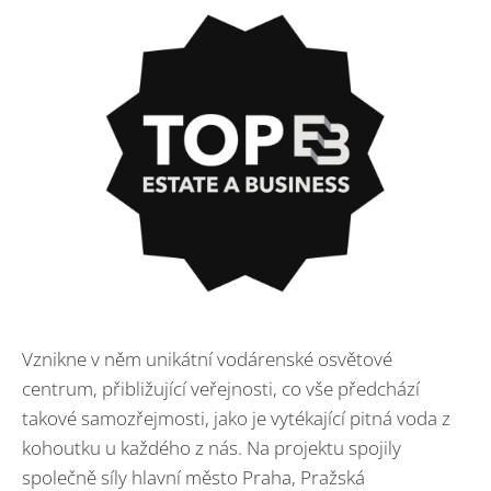
Vznikne v něm unikátní vodárenské osvětové
centrum, přibližující veřejnosti, co vše předchází
takové samozřejmosti, jako je vytékající pitná voda z
kohoutku u každého z nás. Na projektu spojily
společně síly hlavní město Praha, Pražská