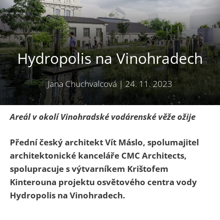
Hydropolis na Vinohradech
Jana Chuchvalcová
|
24. 11. 2023
Areál v okolí Vinohradské vodárenské věže ožije
Přední český architekt Vít Máslo,
spolumajitel
architektonick
é
kancelář
e
CMC Architects,
spolupracuje s výtvarníkem Krištofem
Kinterou
na projektu osvětového centra vody
Hydropolis na Vinohradech.