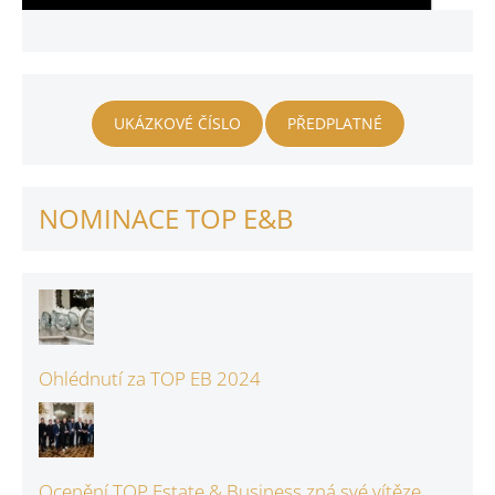
UKÁZKOVÉ ČÍSLO
PŘEDPLATNÉ
NOMINACE TOP E&B
Ohlédnutí za TOP EB 2024
Ocenění TOP Estate & Business zná své vítěze