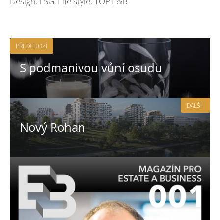
Design
,
ESG
,
Life style
,
TOP E&B
PŘEDCHOZÍ
S podmanivou vůní osudu
DALŠÍ
Nový Rohan