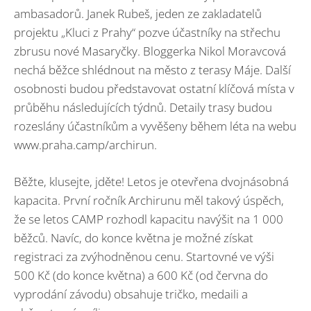
ambasadorů. Janek Rubeš, jeden ze zakladatelů
projektu „Kluci z Prahy“ pozve účastníky na střechu
zbrusu nové Masaryčky. Bloggerka Nikol Moravcová
nechá běžce shlédnout na město z terasy Máje. Další
osobnosti budou představovat ostatní klíčová místa v
průběhu následujících týdnů. Detaily trasy budou
rozeslány účastníkům a vyvěšeny během léta na webu
www.praha.camp/archirun.
Běžte, klusejte, jděte! Letos je otevřena dvojnásobná
kapacita. První ročník Archirunu měl takový úspěch,
že se letos CAMP rozhodl kapacitu navýšit na 1 000
běžců. Navíc, do konce května je možné získat
registraci za zvýhodněnou cenu. Startovné ve výši
500 Kč (do konce května) a 600 Kč (od června do
vyprodání závodu) obsahuje tričko, medaili a