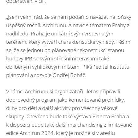
občerstvení v cíli.
„Jsem velmi rád, že se nám podařilo navázat na loňský
úspěšný ročník Archirunu. A navíc s tématem Prahy z
nadhledu. Praha je unikátní svým vrstevnatým
terénem, který vytváří charakteristické výhledy. Těším
se, že se jednou po plánované rekonstrukci stanou
budovy IPR se svými střešními terasami také
oblíbeným vyhlídkovým místem,“ říká ředitel Institutu
plánování a rozvoje Ondřej Boháč.
V rámci Archirunu si organizátoři i letos připravili
doprovodný program jako komentované prohlídky,
dílny pro děti a další aktivity pro všechny věkové
skupiny. Otevřena bude také výstava Planeta Praha a
k dispozici bude také další merchandising z limitované
edice Archirun 2024, který je možné si v areálu