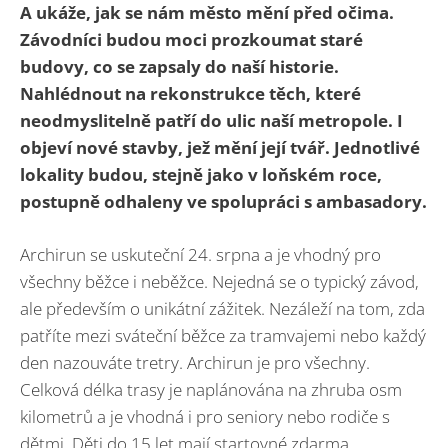
A ukáže, jak se nám město mění před očima.
Závodníci budou moci prozkoumat staré
budovy, co se zapsaly do naší historie.
Nahlédnout na rekonstrukce těch, které
neodmyslitelně patří do ulic naší metropole. I
objeví nové stavby, jež mění její tvář. Jednotlivé
lokality budou, stejně jako v loňském roce,
postupně odhaleny ve spolupráci s ambasadory.
Archirun se uskuteční 24. srpna a je vhodný pro
všechny běžce i neběžce. Nejedná se o typický závod,
ale především o unikátní zážitek. Nezáleží na tom, zda
patříte mezi sváteční běžce za tramvajemi nebo každý
den nazouváte tretry. Archirun je pro všechny.
Celková délka trasy je naplánována na zhruba osm
kilometrů a je vhodná i pro seniory nebo rodiče s
dětmi. Děti do 15 let mají startovné zdarma.