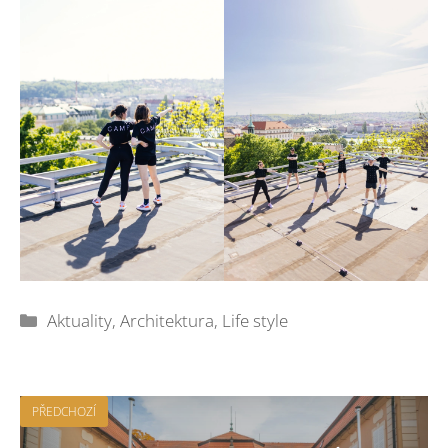
Rubriky
Aktuality
,
Architektura
,
Life style
PŘEDCHOZÍ