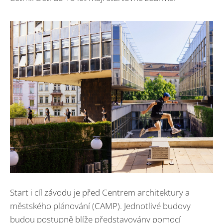
Start i cíl závodu je před Centrem architektury a
městského plánování (CAMP). Jednotlivé budovy
budou postupně blíže představovány pomocí