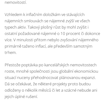
nemovitostí.
Vzhledem k inflačním doložkám ve stávajících
nájemních smlouvách se nájemné zvýší ve všech
typech aktiv. Takový plošný růst by mohl zvýšit i
ostatní požadované nájemné o 10 procent či dokonce
více. V minulosti přitom nebylo zvyšování nájemného
primárně taženo inflací, ale především samotným
trhem.
Přestože poptávka po kancelářských nemovitostech
roste, mnohé společnosti jsou globální ekonomickou
situací nuceny přehodnocovat plánovanou expanzi.
Dá se očekávat, že některé projekty proto budou
odloženy o několik měsíců či let a vzácné nebude ani
jejich úplné rušení.