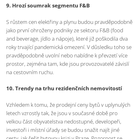
9. Hrozí soumrak segmentu F&B
S růstem cen elektřiny a plynu budou pravděpodobně
jako první ohroženy podniky ze sektoru F&B (food
and beverage, jídlo a nápoje), které již poškodila dva
roky trvající pandemická omezení. V důsledku toho se
pravděpodobně uvolní nebo nabídne k převzetí více
prostor, zejména tam, kde jsou provozovatelé závislí
na cestovním ruchu.
10. Trendy na trhu rezidenčních nemovitostí
Vzhledem k tomu, že prodejní ceny bytů v uplynulých
letech vzrostly tak, že jsou v současné době pro
velkou část obyvatelstva nedostupné, developeři,
investoři i místní úřady se budou snažit najít jiné
cesty, jak řešit bytovou krizi v Praze. Pozornost se