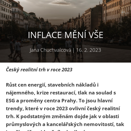
INFLACE MĚNÍ VŠE
Jana Chuchvalcová
|
16. 2. 2023
Český realitní trh v roce 2023
Růst cen energií, stavebních nákladů i
nájemného, krize restaurací, tlak na soulad s
ESG a proměny centra Prahy. To jsou hlavní
trendy, které v roce 2023 ovlivní český realitní
trh. K podstatným změnám dojde jak v oblasti
průmyslových a kancelářských nemovitostí, tak