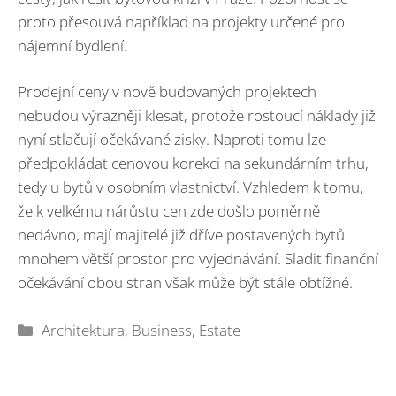
proto přesouvá například na projekty určené pro
nájemní bydlení.
Prodejní ceny v nově budovaných projektech
nebudou výrazněji klesat, protože rostoucí náklady již
nyní stlačují očekávané zisky. Naproti tomu lze
předpokládat cenovou korekci na sekundárním trhu,
tedy u bytů v osobním vlastnictví. Vzhledem k tomu,
že k velkému nárůstu cen zde došlo poměrně
nedávno, mají majitelé již dříve postavených bytů
mnohem větší prostor pro vyjednávání. Sladit finanční
očekávání obou stran však může být stále obtížné.
Rubriky
Architektura
,
Business
,
Estate