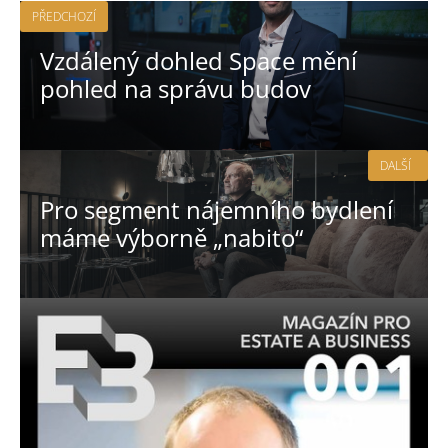
PŘEDCHOZÍ
Vzdálený dohled Space mění
pohled na správu budov
DALŠÍ
Pro segment nájemního bydlení
máme výborně „nabito“