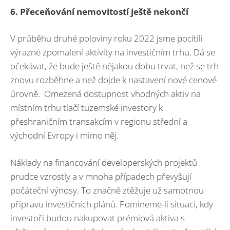
6. Přeceňování nemovitostí ještě nekončí
V průběhu druhé poloviny roku 2022 jsme pocítili
výrazné zpomalení aktivity na investičním trhu. Dá se
očekávat, že bude ještě nějakou dobu trvat, než se trh
znovu rozběhne a než dojde k nastavení nové cenové
úrovně. Omezená dostupnost vhodných aktiv na
místním trhu tlačí tuzemské investory k
přeshraničním transakcím v regionu střední a
východní Evropy i mimo něj.
Náklady na financování developerských projektů
prudce vzrostly a v mnoha případech převyšují
počáteční výnosy. To značně ztěžuje už samotnou
přípravu investičních plánů. Pomineme-li situaci, kdy
investoři budou nakupovat prémiová aktiva s