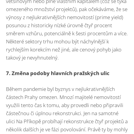
většinovým nebo plně vlastním kapitálem (což se týká
omezeného množství projektů), pak očekáváme, že se
výnosy z nejlukrativnějších nemovitostí (prime yield)
posunou z historicky nízké úrovně čtyř procent
směrem vzhůru, potenciálně k šesti procentům a více.
Některé sektory trhu mohou být náchylnější k
rychlejším korekcím než jiné, ale cenový pohyb jako
takový je nevyhnutelný.
7. Změna podoby hlavních pražských ulic
Během pandemie byl byznys v nejlukrativnějších
částech Prahy omezen. Mnozí majitelé nemovitostí
využili tento čas k tomu, aby provedli nebo připravili
částečnou či úplnou rekonstrukci. Jen na samotné
ulici Na Příkopě probíhají rekonstrukce čtyř projektů a
několik dalších je ve fázi povolování. Právě ty by mohly