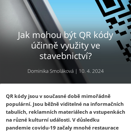
Jak mohou být QR kódy
účinně využity ve
stavebnictví?
Dominika Smoláková
|
10. 4. 2024
pexels.com
QR kódy jsou v současné době mimořádně
populární. Jsou běžně viditelné na informačních
tabulích, reklamních materiálech a vstupenkách
na různé kulturní události. V důsledku
pandemie covidu-19 začaly mnohé restaurace