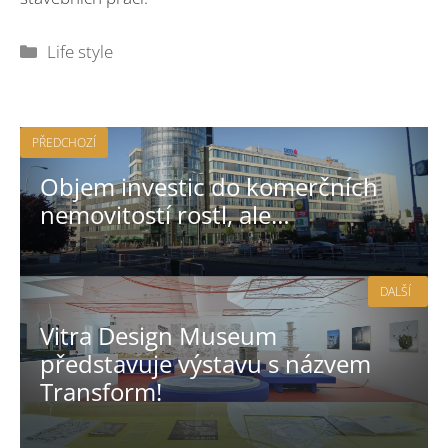
Rubriky
Life style
PŘEDCHOZÍ
Objem investic do komerčních
nemovitostí rostl, ale…
DALŠÍ
Vitra Design Museum
představuje výstavu s názvem
Transform!