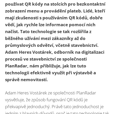
používat QR kódy na stolcích pro bezkontaktní
zobrazení menu a provádění plateb. Lidé, kteří
mají zkušenosti s používáním QR kódů, dobře
vědí, jak rychle lze informace pomocí nich
načíst. Tato technologie se tak rozšířila z
běžného užívání mezi zákazníky až do
průmyslových odvětví, včetně stavebnictví.
Adam Heres Vostárek, odborník na digitalizaci
procesů ve stavebnictví ze společnosti
PlanRadar, nám přibližuje, jak lze tuto
technologii efektivně využít při výstavbě a
správě nemovitostí.
Adam Heres Vostárek ze společnosti PlanRadar
vysvětluje, že způsob fungování QR kódů je
překvapivě jednoduchý. Právě tato jednoduchost je
jedním z hlavních důvodů, proč je tato technologie tak