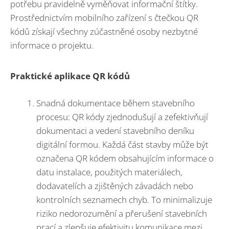
potřebu pravidelně vyměňovat informační štítky.
Prostřednictvím mobilního zařízení s čtečkou QR
kódů získají všechny zúčastněné osoby nezbytné
informace o projektu.
Praktické aplikace QR kódů
Snadná dokumentace během stavebního
procesu: QR kódy zjednodušují a zefektivňují
dokumentaci a vedení stavebního deníku
digitální formou. Každá část stavby může být
označena QR kódem obsahujícím informace o
datu instalace, použitých materiálech,
dodavatelích a zjištěných závadách nebo
kontrolních seznamech chyb. To minimalizuje
riziko nedorozumění a přerušení stavebních
prací a zlepšuje efektivitu komunikace mezi