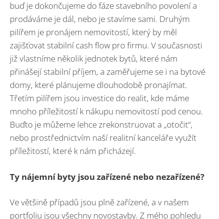
buď je dokončujeme do fáze stavebního povolení a
prodáváme je dál, nebo je stavíme sami. Druhým
pilířem je pronájem nemovitostí, který by měl
zajišťovat stabilní cash flow pro firmu. V současnosti
již vlastníme několik jednotek bytů, které nám
přinášejí stabilní příjem, a zaměřujeme se i na bytové
domy, které plánujeme dlouhodobě pronajímat.
Třetím pilířem jsou investice do realit, kde máme
mnoho příležitostí k nákupu nemovitostí pod cenou.
Buďto je můžeme lehce zrekonstruovat a „otočit“,
nebo prostřednictvím naší realitní kanceláře využít
příležitostí, které k nám přicházejí.
Ty nájemní byty jsou zařízen
é
nebo nezařízen
é
?
Ve většině případů jsou plně zařízené, a v našem
portfoliu jsou všechny novostavby. Z mého pohledu