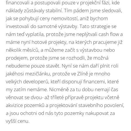
financovali a postupovali pouze v projekční fázi, kde
náklady zůstávaly stabilní. Tím pádem jsme sledovali,
jak se pohybují ceny nemovitostí, aniž bychom
investovali do samotné výstavby. Tato strategie se
nám teď vyplatila, protože jsme neplýtvali cash flow a
máme nyní hotové projekty, na kterých pracujeme již
několik měsíců, a můžeme začít s výstavbou nebo
prodejem, protože jsme se rozhodli, že možná
nebudeme pouze stavět. Nyní se nám daří plnit roli
jakéhosi mezičlánku, protože ve Zlíně je mnoho
velkých developerů, kteří disponují financemi, které
my zatím nemáme. Nicméně za tu dobu nemají čas
věnovat se dvou- až tříleté přípravě projektu včetně
akvizice pozemků a projektování stavebního povolení,
a jsou ochotni od nás tyto pozemky nakupovat za
vyšší cenu.