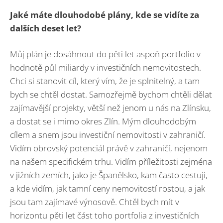
Jak
é
máte dlouhodob
é
plány, kde se vidíte za
dalších deset let?
Můj plán je dosáhnout do pěti let aspoň portfolio v
hodnotě půl miliardy v investičních nemovitostech.
Chci si stanovit cíl, který vím, že je splnitelný, a tam
bych se chtěl dostat. Samozřejmě bychom chtěli dělat
zajímavější projekty, větší než jenom u nás na Zlínsku,
a dostat se i mimo okres Zlín. Mým dlouhodobým
cílem a snem jsou investiční nemovitosti v zahraničí.
Vidím obrovský potenciál právě v zahraničí, nejenom
na našem specifickém trhu. Vidím příležitosti zejména
v jižních zemích, jako je Španělsko, kam často cestuji,
a kde vidím, jak tamní ceny nemovitostí rostou, a jak
jsou tam zajímavé výnosově. Chtěl bych mít v
horizontu pěti let část toho portfolia z investičních