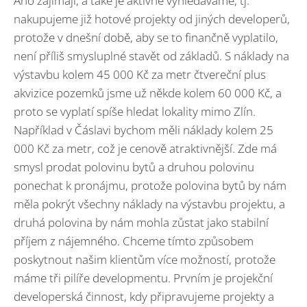
Ano zajímají, a také je aktivně vyhledáváme, tj.
nakupujeme již hotové projekty od jiných developerů,
protože v dnešní době, aby se to finančně vyplatilo,
není příliš smysluplné stavět od základů. S náklady na
výstavbu kolem 45 000 Kč za metr čtvereční plus
akvizice pozemků jsme už někde kolem 60 000 Kč, a
proto se vyplatí spíše hledat lokality mimo Zlín.
Například v Čáslavi bychom měli náklady kolem 25
000 Kč za metr, což je cenově atraktivnější. Zde má
smysl prodat polovinu bytů a druhou polovinu
ponechat k pronájmu, protože polovina bytů by nám
měla pokrýt všechny náklady na výstavbu projektu, a
druhá polovina by nám mohla zůstat jako stabilní
příjem z nájemného. Chceme tímto způsobem
poskytnout našim klientům více možností, protože
máme tři pilíře developmentu. Prvním je projekční
developerská činnost, kdy připravujeme projekty a