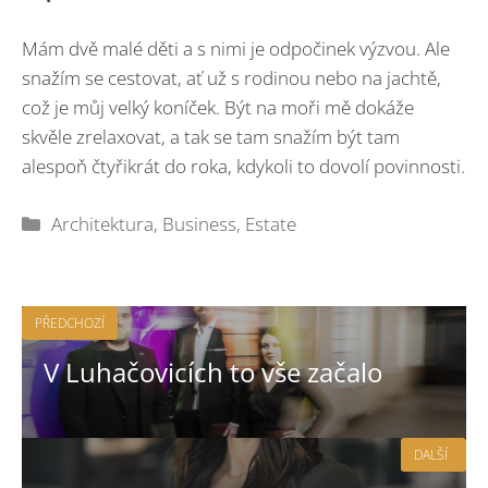
Mám dvě malé děti a s nimi je odpočinek výzvou. Ale
snažím se cestovat, ať už s rodinou nebo na jachtě,
což je můj velký koníček. Být na moři mě dokáže
skvěle zrelaxovat, a tak se tam snažím být tam
alespoň čtyřikrát do roka, kdykoli to dovolí povinnosti.
Rubriky
Architektura
,
Business
,
Estate
PŘEDCHOZÍ
V Luhačovicích to vše začalo
DALŠÍ