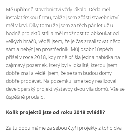
Mě upřímně stavebnictví vždy lákalo. Děda měl
instalatérskou firmu, takže jsem zčásti stavebnictví
měl v krvi. Díky tomu že jsem za těch pár let už u
hodně projektů stál a měl možnost to obkoukat od
velkých hráčů, věděl jsem, že je čas zrealizovat něco
sám a nebýt jen prostředník. Můj osobní úspěch
přišel v roce 2018, kdy mně přišla jedna nabídka na
zajímavý pozemek, který byl v lokalitě, kterou jsem
dobře znal a věděl jsem, že se tam budou domy
dobře prodávat. Na pozemku jsme tedy realizovali
developerský projekt výstavby dvou vila domů. Vše se
úspěšně prodalo.
Kolik projektů jste od roku 2018 zvlá
dli?
Za tu dobu máme za sebou čtyři projekty z toho dva