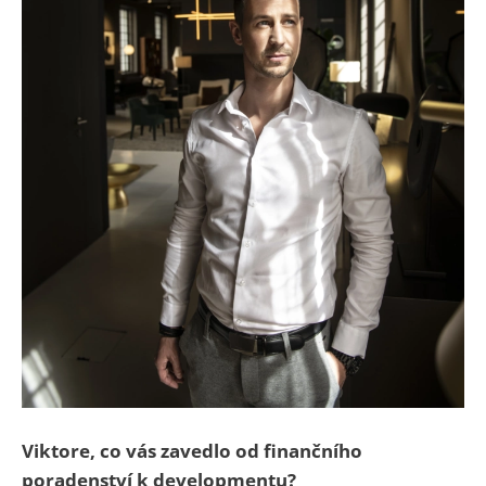
Viktore, co vás zavedlo od finančního
poradenství k
developmentu?