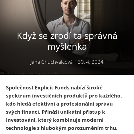
Když se zrodí ta správná
myšlenka
Jana Chuchvalcová
|
30. 4. 2024
Viktor Jurčík, jednatel Explicit Funds
Společnost Explicit Funds nabízí široké
spektrum investičních produktů pro každého,
kdo hledá efektivní a profesionální správu
svých financí. Přináší unikátní přístup k
investování, který kombinuje moderní
technologie s hlubokým porozuměním trhu.