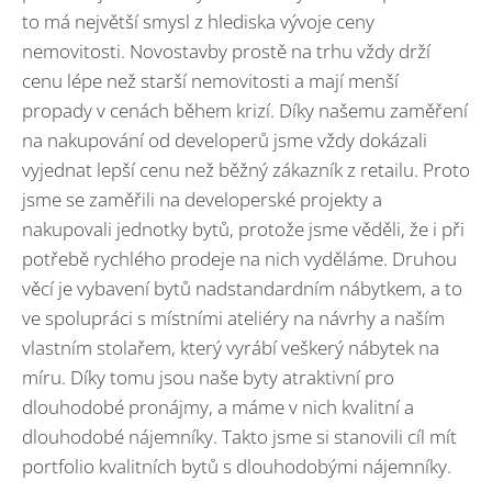
to má největší smysl z hlediska vývoje ceny
nemovitosti. Novostavby prostě na trhu vždy drží
cenu lépe než starší nemovitosti a mají menší
propady v cenách během krizí. Díky našemu zaměření
na nakupování od developerů jsme vždy dokázali
vyjednat lepší cenu než běžný zákazník z retailu. Proto
jsme se zaměřili na developerské projekty a
nakupovali jednotky bytů, protože jsme věděli, že i při
potřebě rychlého prodeje na nich vyděláme. Druhou
věcí je vybavení bytů nadstandardním nábytkem, a to
ve spolupráci s místními ateliéry na návrhy a naším
vlastním stolařem, který vyrábí veškerý nábytek na
míru. Díky tomu jsou naše byty atraktivní pro
dlouhodobé pronájmy, a máme v nich kvalitní a
dlouhodobé nájemníky. Takto jsme si stanovili cíl mít
portfolio kvalitních bytů s dlouhodobými nájemníky.