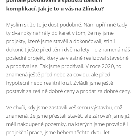
pomal
é
povolování a spoustu dalších
komplikací. Jak je to u vás na Zlí
nsku?
Myslím si, že to je dost podobné. Nám upřímně tady
ty dva roky nahrály do karet v tom, že my jsme
projekty, které jsme stavěli a dokončovali, stihli
dokončit ještě před těmi dvěma lety. To znamená náš
poslední projekt, který se vlastně realizoval stavebně
a prodával se. Tak jsme prodávali. V roce 2020, to
znamená ještě před nebo za covidu, ale před
hypoteční nebo realitní krizí. Zvládli jsme ještě
postavit za reálně dobré ceny a prodat za dobré ceny.
Ve chvíli, kdy jsme zastavili veškerou výstavbu, což
znamená, že jsme přestali stavět, ale zároveň jsme již
měli nakoupené pozemky, na kterých jsme prováděli
projekční práce, jsme během těchto dvou let