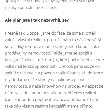
spolupráce probíhaly vždycky externě a selhával
nějaký kontrolní mezičlánek.
Ale plán jste i tak nezavrhli, ž
e?
Přesně tak. Dospěli jsme do fáze, že jsme si chtěli
založit vlastní realitku, protože nám to dává největší
smysl díky tomu, že máme klienty, kteří kupují, tak i
prodávají ty nemovitosti. Takže jsme se spojili s
kolegou Daliborem Stříbným, který byl makléř v jedné
velké makléřské společnosti, Dohodli jsme se, že on
zaštítí divizi realit a povede realitní kancelář, do které
my dodáme naše klienty na nákupy a prodeje
nemovitostí, a naše know-how na prodej. A nazpět se
nám zase dostanou noví klienti, kteří přes realitní
kancelář budou poptávat financování. Samozřejmě
také díky vlastní realitní kanceláři máme přímou