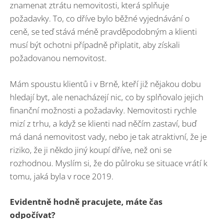
znamenat ztrátu nemovitosti, která splňuje
požadavky. To, co dříve bylo běžné vyjednávání o
ceně, se teď stává méně pravděpodobným a klienti
musí být ochotni případně připlatit, aby získali
požadovanou nemovitost.
Mám spoustu klientů i v Brně, kteří již nějakou dobu
hledají byt, ale nenacházejí nic, co by splňovalo jejich
finanční možnosti a požadavky. Nemovitosti rychle
mizí z trhu, a když se klienti nad něčím zastaví, buď
má daná nemovitost vady, nebo je tak atraktivní, že je
riziko, že ji někdo jiný koupí dříve, než oni se
rozhodnou. Myslím si, že do půlroku se situace vrátí k
tomu, jaká byla v roce 2019.
Evidentně hodně pracujete, máte čas
odpočí
vat?