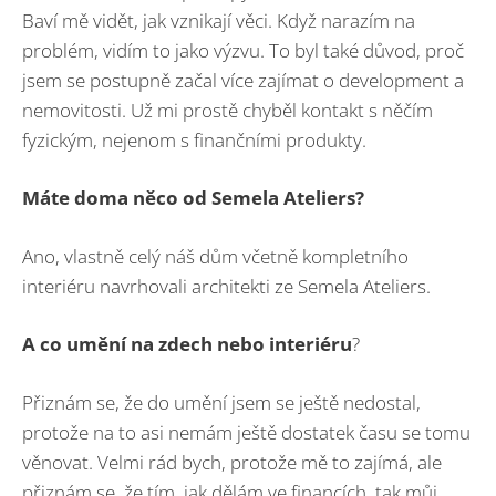
Baví mě vidět, jak vznikají věci. Když narazím na
problém, vidím to jako výzvu. To byl také důvod, proč
jsem se postupně začal více zajímat o development a
nemovitosti. Už mi prostě chyběl kontakt s něčím
fyzickým, nejenom s finančními produkty.
Máte doma něco od Semela Ateliers?
Ano, vlastně celý náš dům včetně kompletního
interiéru navrhovali architekti ze Semela Ateliers.
A co um
ění na zdech nebo interi
é
ru
?
Přiznám se, že do umění jsem se ještě nedostal,
protože na to asi nemám ještě dostatek času se tomu
věnovat. Velmi rád bych, protože mě to zajímá, ale
přiznám se, že tím, jak dělám ve financích, tak můj