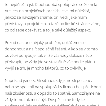
to nejdůležitější. Dlouhodobá spolupráce se Semela
Ateliers na projekčních pracích je velmi důležitá,
jelikož se navzájem známe, oni vědí, jaké mám
představy o projektech, a také po lidské stránce víme,
co od sebe očekávat, a to je také důležitý aspekt.
Pokud nastane nějaký problém, dokážeme se
dohodnout a najít společně řešení. A kdo se v tomto
odvětví pohybuje, tak ví, že vás vždy dokáže něco
překvapit, ne vždy jde ve stavařině vše podle plánu.
Vyvíjí se trh, je mnoho faktorů, co to ovlivňuje.
Například jsme zažili situaci, kdy jsme šli po ceně,
nebo se spolehli na spolupráci s firmou bez předchozí
naší zkušenosti, a dopadlo to špatně. Samozřejmě ne
vždy tomu tak musí být. Dospěli jsme tedy ke
zkušenosti, kdy se držíme osvědčených firem, s nimiž