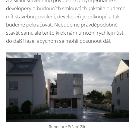
a získání stavebního povolení. Už nyní jednáme s
developery o budoucích smlouvách. Jakmile budeme
mít stavební povolení, developeři je odkoupí, a tak
budeme pokračovat. Nebudeme pravděpodobně
stavět sami, ale tento krok nám umožní rychleji růst
do další fáze, abychom se mohli posunout dál.
Rezidence Prštné Zlín