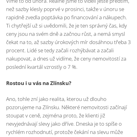
Víme to od února. Reálně jsme to viděli ještě předtím,
než sazby klesly poprvé v prosinci, takže v únoru se
rapidně zvedla poptávka po financování a nákupech.
Ti chytřejší už si uvědomili, že je ten správný čas, kdy
ceny jsou na svém dně a začnou růst, a nemá smysl
čekat na to, až sazby úrokových mír dosáhnou třeba 3
procent. Lidé se tedy začali rozhýbávat a začali
nakupovat, a dnes už vidíme, že ceny nemovitostí za
poslední kvartál vzrostly o 7 %.
Rostou i u vás na Zlí
nsku?
Ano, tohle zní jako realita, kterou už dlouho
pozorujeme na Zlínsku. Některé nemovitosti začínají
stoupat v ceně, zejména proto, že klienti již
nevyjednávají slevy jako dříve. Dneska je to spíše o
rychlém rozhodnutí, protože čekání na slevu může