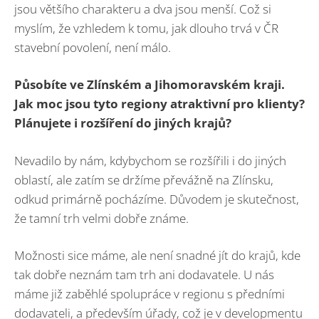
jsou většího charakteru a dva jsou menší. Což si
myslím, že vzhledem k tomu, jak dlouho trvá v ČR
stavební povolení, není málo.
Pů
sob
íte ve Zlí
nsk
é
m a Jihomoravsk
é
m kraji.
Jak moc jsou tyto regiony atraktivní pro klienty?
Plánujete i rozšíření do jiných krajů
?
Nevadilo by nám, kdybychom se rozšířili i do jiných
oblastí, ale zatím se držíme převážně na Zlínsku,
odkud primárně pocházíme. Důvodem je skutečnost,
že tamní trh velmi dobře známe.
Možnosti sice máme, ale není snadné jít do krajů, kde
tak dobře neznám tam trh ani dodavatele. U nás
máme již zaběhlé spolupráce v regionu s předními
dodavateli, a především úřady, což je v developmentu