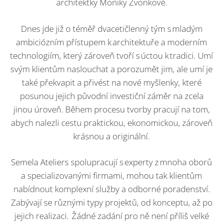
architektky Moniky Zvonkové.
Dnes jde již o téměř dvacetičlenný tým s mladým
ambiciózním přístupem k architektuře a moderním
technologiím, který zároveň tvoří s úctou k tradici. Umí
svým klientům naslouchat a porozumět jim, ale umí je
také překvapit a přivést na nové myšlenky, které
posunou jejich původní investiční záměr na zcela
jinou úroveň. Během procesu tvorby pracují na tom,
abych nalezli cestu praktickou, ekonomickou, zároveň
krásnou a originální.
Semela Ateliers spolupracují s experty z mnoha oborů
a specializovanými firmami, mohou tak klientům
nabídnout komplexní služby a odborné poradenství.
Zabývají se různými typy projektů, od konceptu, až po
jejich realizaci. Žádné zadání pro ně není příliš velké