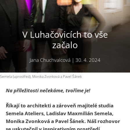
V Luhačovicích to vše
začalo
Jana Chuchvalcová
|
30. 4. 2024
Architekti a zároveň majitelé studia Semela Ateliers, Ladislav Maxmilián
Semela (uprostřed), Monika Zvonková a Pavel Šánek
Na příležitosti nečekáme, tvoříme
je!
Říkají to architekti a zároveň majitelé studia
Semela Ateliers,
Ladislav Maxmilián Semela,
Monika Zvonková a Pavel Šánek.
Náš rozhovor
se uskutečnil v inspirativním prostředí