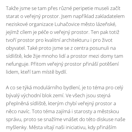
Takže jsme se tam přes různé peripetie museli začít
starat o veřejný prostor. Jsem například zakladatelem
neziskové organizace Luhačovice město lázeňské,
jejímž cílem je péče o veřejný prostor. Ten pak totiž
tvoří prostor pro kvalitní architekturu i pro život
obyvatel. Také proto jsme se z centra posunuli na
sídliště, kde žije mnoho lidí a prostor mezi domy tam
nefunguje. Přitom veřejný prostor přináší potěšení
lidem, kteří tam místě bydlí.
A co se týká modulárního bydlení, je to téma pro celý
bývalý východní blok zemí. Ve všech jsou stejná
přeplněná sídliště, kterým chybí veřejný prostor a
něco navíc. Toto téma zajímá i starosty a městskou
správu, proto se snažíme vnášet do této diskuse naše
myšlenky. Města vítají naši iniciativu, kdy přináším