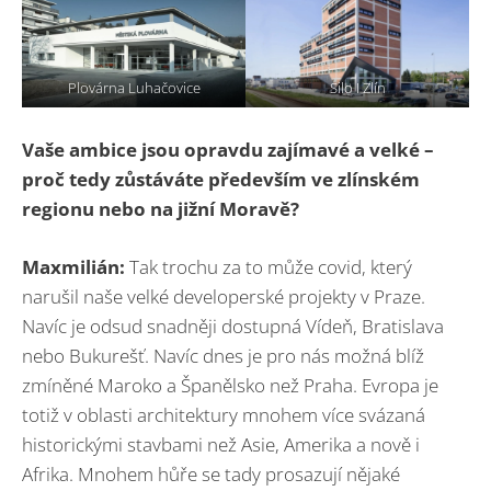
Plovárna Luhačovice
Silo I Zlín
Vaše ambice jsou opravdu zajímavé a velké –
proč tedy zůstáváte především ve zlínském
regionu nebo na jižní Moravě
?
Maxmilián:
Tak trochu za to může covid, který
narušil naše velké developerské projekty v Praze.
Navíc je odsud snadněji dostupná Vídeň, Bratislava
nebo Bukurešť. Navíc dnes je pro nás možná blíž
zmíněné Maroko a Španělsko než Praha. Evropa je
totiž v oblasti architektury mnohem více svázaná
historickými stavbami než Asie, Amerika a nově i
Afrika. Mnohem hůře se tady prosazují nějaké