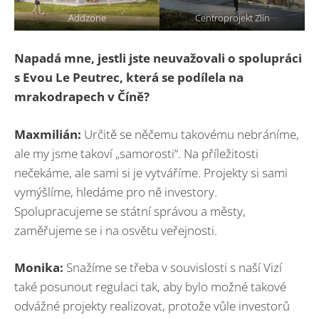
Addzone
Centroprojekt Zlín
Napadá mne, jestli jste neuvažovali o spolupráci
s Evou Le Peutrec, která se podílela na
mrakodrapech v Číně
?
Maxmilián:
Určitě se něčemu takovému nebráníme,
ale my jsme takoví „samorosti“. Na příležitosti
nečekáme, ale sami si je vytváříme. Projekty si sami
vymýšlíme, hledáme pro ně investory.
Spolupracujeme se státní správou a městy,
zaměřujeme se i na osvětu veřejnosti.
Monika:
Snažíme se třeba v souvislosti s naší Vizí
také posunout regulaci tak, aby bylo možné takové
odvážné projekty realizovat, protože vůle investorů