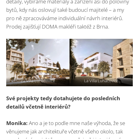
detaily, vybíráme materiály a zařízení asi do poloviny
bytů, kdy nás oslovují také budoucí majitelé – a my
pro ně zpracováváme individuální návrh interiérů.
Prodej zajišťují DOMA makléři taktéž z Brna.
La Villa Luhačovice
La Villa Luhačovice
Své projekty tedy dotahujete do posledních
detailů včetně interiérů
?
Monika:
Ano a je to podle mne naše výhoda, že se
věnujeme jak architektuře včetně všeho okolo, tak