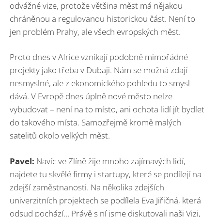
odvážné vize, protože většina měst má nějakou
chráněnou a regulovanou historickou část. Není to
jen problém Prahy, ale všech evropských měst.
Proto dnes v Africe vznikají podobně mimořádné
projekty jako třeba v Dubaji. Nám se možná zdají
nesmyslné, ale z ekonomického pohledu to smysl
dává. V Evropě dnes úplně nové město nelze
vybudovat – není na to místo, ani ochota lidí jít bydlet
do takového místa. Samozřejmě kromě malých
satelitů okolo velkých měst.
Pavel:
Navíc ve Zlíně žije mnoho zajímavých lidí,
najdete tu skvělé firmy i startupy, které se podílejí na
zdejší zaměstnanosti. Na několika zdejších
univerzitních projektech se podílela Eva Jiřičná, která
odsud pochází… Právě s ní jsme diskutovali naši Vizi,