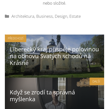
nebo složité.
Rubriky
Architektura
,
Business
,
Design
,
Estate
PŘEDCHOZÍ
Liberecký kraj přispěje polovinou
na obnovu Svatých schodů na
Krásné
DALŠÍ
Když se zrodí ta správná
myšlenka