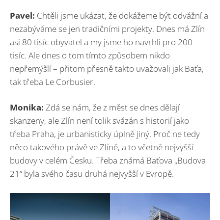
Pavel:
Chtěli jsme ukázat, že dokážeme být odvážní a
nezabýváme se jen tradičními projekty. Dnes má Zlín
asi 80 tisíc obyvatel a my jsme ho navrhli pro 200
tisíc. Ale dnes o tom tímto způsobem nikdo
nepřemýšlí – přitom přesně takto uvažovali jak Baťa,
tak třeba Le Corbusier.
Monika:
Zdá se nám, že z měst se dnes dělají
skanzeny, ale Zlín není tolik svázán s historií jako
třeba Praha, je urbanisticky úplně jiný. Proč ne tedy
něco takového právě ve Zlíně, a to včetně nejvyšší
budovy v celém Česku. Třeba známá Baťova „Budova
21“ byla svého času druhá nejvyšší v Evropě.