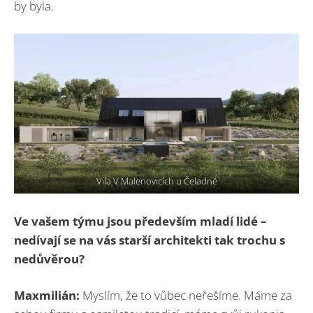
by byla.
Vila V Malenovicích u Čeladné
Ve vašem týmu jsou především mladí lidé –
nedívají se na vás starší architekti tak trochu s
nedůvě
rou?
Maxmilián:
Myslím, že to vůbec neřešíme. Máme za