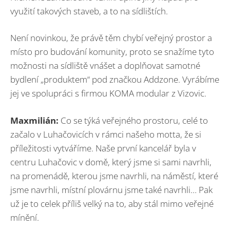
využití takových staveb, a to na sídlištích.
Není novinkou, že právě těm chybí veřejný prostor a
místo pro budování komunity, proto se snažíme tyto
možnosti na sídliště vnášet a doplňovat samotné
bydlení „produktem“ pod značkou Addzone. Vyrábíme
jej ve spolupráci s firmou KOMA modular z Vizovic.
Maxmilián:
Co se týká veřejného prostoru, celé to
začalo v Luhačovicích v rámci našeho motta, že si
příležitosti vytváříme. Naše první kancelář byla v
centru Luhačovic v domě, který jsme si sami navrhli,
na promenádě, kterou jsme navrhli, na náměstí, které
jsme navrhli, místní plovárnu jsme také navrhli… Pak
už je to celek příliš velký na to, aby stál mimo veřejné
mínění.