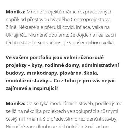
Monika:
Mnoho projektů máme rozpracovaných,
například přestavbu bývalého Centroprojektu ve
Zlíně. Některé ale přerušil covid, inflace, válka na
Ukrajině… Nicméně doufáme, že dojde na realizaci i
těchto staveb. Setrvačnost je v našem oboru velká.
Ve vašem portfoliu jsou velmi různorodé
projekty – byty, rodinné domy, administrativní
budovy, mrakodrapy, plovárna, škola,
modulární stavby… Co z toho je pro vás nejvíc
zajímavé a inspirující
?
Monika:
Co se týká modulárních staveb, podíleli jsme
se již na několika projektech ve spolupráci s různými
českými firmami, šlo především o rezidenční stavby.
Nicméně zanedlouho vznikl úplně jiný nápad pro