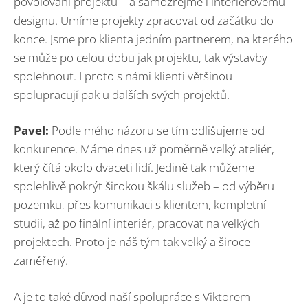
povolování projektů – a samozřejmě i interiérovému
designu. Umíme projekty zpracovat od začátku do
konce. Jsme pro klienta jedním partnerem, na kterého
se může po celou dobu jak projektu, tak výstavby
spolehnout. I proto s námi klienti většinou
spolupracují pak u dalších svých projektů.
Pavel:
Podle mého názoru se tím odlišujeme od
konkurence. Máme dnes už poměrně velký ateliér,
který čítá okolo dvaceti lidí. Jedině tak můžeme
spolehlivě pokrýt širokou škálu služeb – od výběru
pozemku, přes komunikaci s klientem, kompletní
studii, až po finální interiér, pracovat na velkých
projektech. Proto je náš tým tak velký a široce
zaměřený.
A je to také důvod naší spolupráce s Viktorem