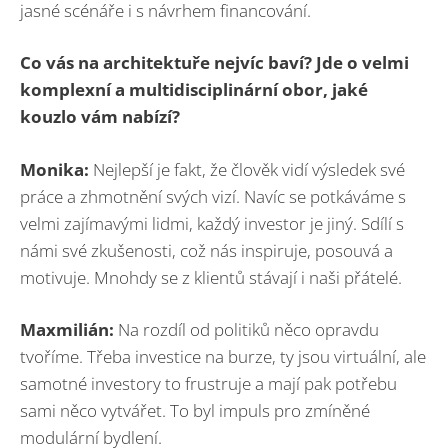
jasné scénáře i s návrhem financování.
Co vás na architektuře nejvíc baví? Jde o velmi
komplexní a multidisciplinární obor, jaké
kouzlo vám nabízí
?
Monika:
Nejlepší je fakt, že člověk vidí výsledek své
práce a zhmotnění svých vizí. Navíc se potkáváme s
velmi zajímavými lidmi, každý investor je jiný. Sdílí s
námi své zkušenosti, což nás inspiruje, posouvá a
motivuje. Mnohdy se z klientů stávají i naši přátelé.
Maxmilián:
Na rozdíl od politiků něco opravdu
tvoříme. Třeba investice na burze, ty jsou virtuální, ale
samotné investory to frustruje a mají pak potřebu
sami něco vytvářet. To byl impuls pro zmíněné
modulární bydlení.