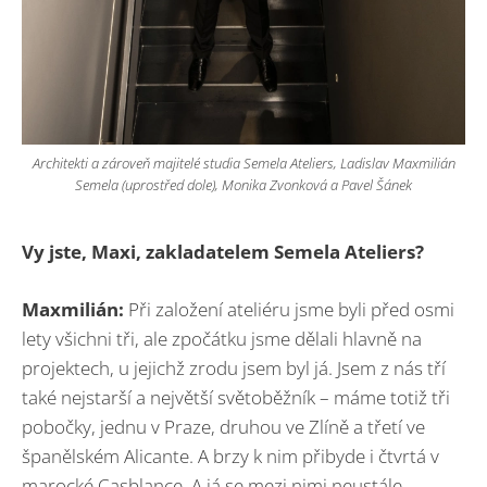
Architekti a zároveň majitelé studia Semela Ateliers, Ladislav Maxmilián
Semela (uprostřed dole), Monika Zvonková a Pavel Šánek
Vy jste, Maxi, zakladatelem Semela Ateliers?
Maxmilián:
Při založení ateliéru jsme byli před osmi
lety všichni tři, ale zpočátku jsme dělali hlavně na
projektech, u jejichž zrodu jsem byl já. Jsem z nás tří
také nejstarší a největší světoběžník – máme totiž tři
pobočky, jednu v Praze, druhou ve Zlíně a třetí ve
španělském Alicante. A brzy k nim přibyde i čtvrtá v
marocké Casblance. A já se mezi nimi neustále