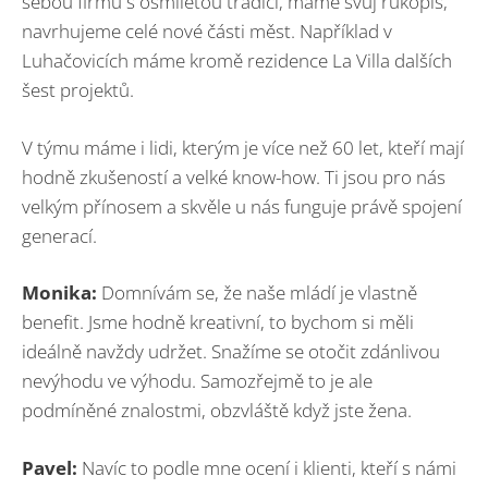
sebou firmu s osmiletou tradicí, máme svůj rukopis,
navrhujeme celé nové části měst. Například v
Luhačovicích máme kromě rezidence La Villa dalších
šest projektů.
V týmu máme i lidi, kterým je více než 60 let, kteří mají
hodně zkušeností a velké know-how. Ti jsou pro nás
velkým přínosem a skvěle u nás funguje právě spojení
generací.
Monika:
Domnívám se, že naše mládí je vlastně
benefit. Jsme hodně kreativní, to bychom si měli
ideálně navždy udržet. Snažíme se otočit zdánlivou
nevýhodu ve výhodu. Samozřejmě to je ale
podmíněné znalostmi, obzvláště když jste žena.
Pavel:
Navíc to podle mne ocení i klienti, kteří s námi