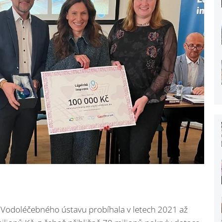
a Vodoléčebného ústavu probíhala v letech 2021 až