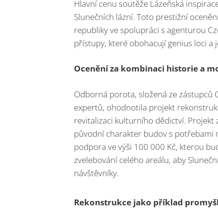
Hlavní cenu soutěže Lázeňská inspirace
Slunečních lázní. Toto prestižní oceně
republiky ve spolupráci s agenturou Cz
přístupy, které obohacují genius loci a
Ocenění za kombinaci historie a m
Odborná porota, složená ze zástupců C
expertů, ohodnotila projekt rekonstrukc
revitalizaci kulturního dědictví. Projek
původní charakter budov s potřebami m
podpora ve výši 100 000 Kč, kterou bu
zvelebování celého areálu, aby Sluneční
návštěvníky.
Rekonstrukce jako příklad promyš