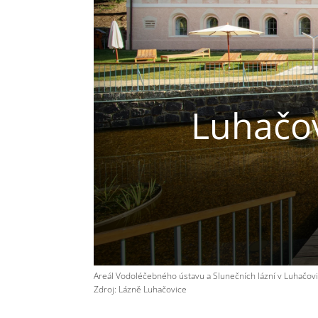
Luhačov
Areál Vodoléčebného ústavu a Slunečních lázní v Luhačovi
Zdroj: Lázně Luhačovice