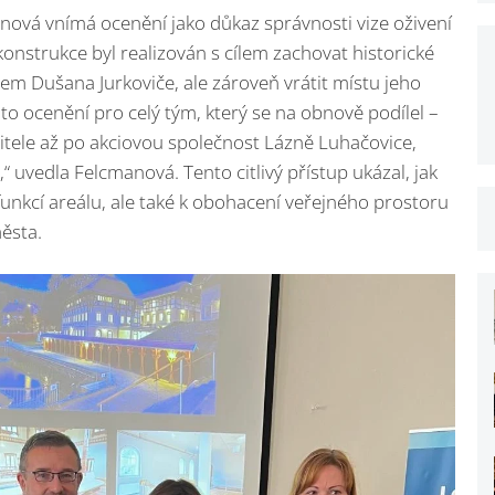
nová vnímá ocenění jako důkaz správnosti vize oživení
onstrukce byl realizován s cílem zachovat historické
em Dušana Jurkoviče, ale zároveň vrátit místu jeho
e to ocenění pro celý tým, který se na obnově podílel –
vitele až po akciovou společnost Lázně Luhačovice,
“ uvedla Felcmanová. Tento citlivý přístup ukázal, jak
funkcí areálu, ale také k obohacení veřejného prostoru
ěsta.