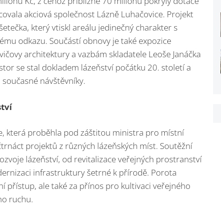
ilionů Kč, z čehož přibližně 70 milionů pokryly dotace
covala akciová společnost Lázně Luhačovice. Projekt
tečka, který vtiskl areálu jedinečný charakter s
ému odkazu. Součástí obnovy je také expozice
vičovy architektury a vazbám skladatele Leoše Janáčka
tor se stal dokladem lázeňství počátku 20. století a
o současné návštěvníky.
tví
e, která proběhla pod záštitou ministra pro místní
čtrnáct projektů z různých lázeňských míst. Soutěžní
ozvoje lázeňství, od revitalizace veřejných prostranství
ernizaci infrastruktury šetrné k přírodě. Porota
ní přístup, ale také za přínos pro kultivaci veřejného
ho ruchu.