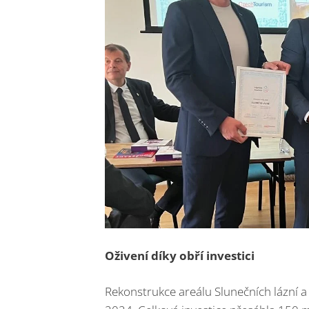
Oživení díky obří investici
Rekonstrukce areálu Slunečních lázní 