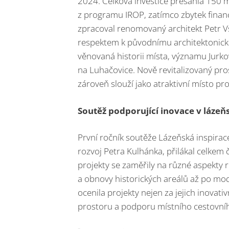
2024. Celková investice přesáhla 150 m
z programu IROP, zatímco zbytek finan
zpracoval renomovaný architekt Petr Vše
respektem k původnímu architektonick
věnovaná historii místa, významu Jurko
na Luhačovice. Nově revitalizovaný pros
zároveň slouží jako atraktivní místo pr
Soutěž podporující inovace v lázeňs
První ročník soutěže Lázeňská inspirac
rozvoj Petra Kulhánka, přilákal celkem 
projekty se zaměřily na různé aspekty r
a obnovy historických areálů až po mod
ocenila projekty nejen za jejich inovativ
prostoru a podporu místního cestovní