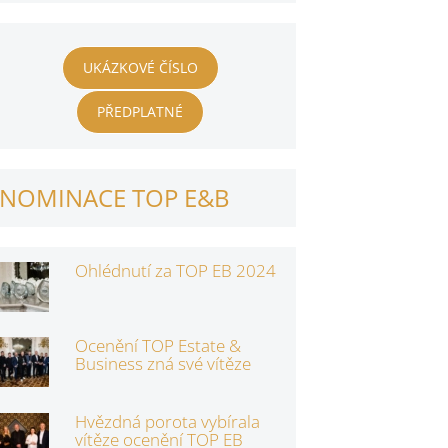
UKÁZKOVÉ ČÍSLO
PŘEDPLATNÉ
NOMINACE TOP E&B
Ohlédnutí za TOP EB 2024
Ocenění TOP Estate &
Business zná své vítěze
Hvězdná porota vybírala
vítěze ocenění TOP EB