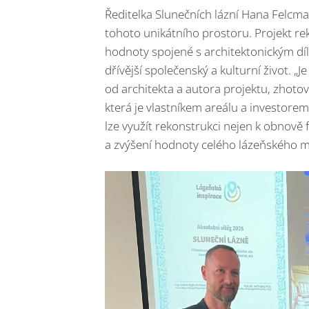
Ředitelka Slunečních lázní Hana Felcma
tohoto unikátního prostoru. Projekt rek
hodnoty spojené s architektonickým díl
dřívější společenský a kulturní život. „J
od architekta a autora projektu, zhoto
která je vlastníkem areálu a investorem,
lze využít rekonstrukci nejen k obnově 
a zvýšení hodnoty celého lázeňského m