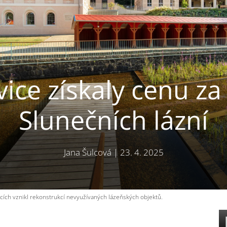
ice získaly cenu z
Slunečních lázní
Jana Šulcová
|
23. 4. 2025
cích vznikl rekonstrukcí nevyužívaných lázeňských objektů.