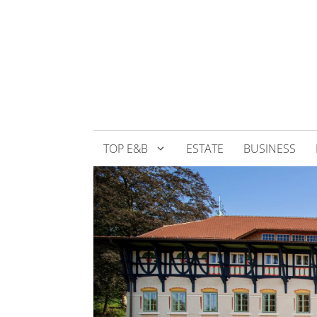
Přeskočit
na
obsah
TOP E&B
ESTATE
BUSINESS