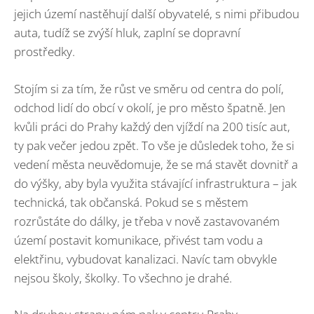
jejich území nastěhují další obyvatelé, s nimi přibudou
auta, tudíž se zvýší hluk, zaplní se dopravní
prostředky.
Stojím si za tím, že růst ve směru od centra do polí,
odchod lidí do obcí v okolí, je pro město špatně. Jen
kvůli práci do Prahy každý den vjíždí na 200 tisíc aut,
ty pak večer jedou zpět. To vše je důsledek toho, že si
vedení města neuvědomuje, že se má stavět dovnitř a
do výšky, aby byla využita stávající infrastruktura – jak
technická, tak občanská. Pokud se s městem
rozrůstáte do dálky, je třeba v nově zastavovaném
území postavit komunikace, přivést tam vodu a
elektřinu, vybudovat kanalizaci. Navíc tam obvykle
nejsou školy, školky. To všechno je drahé.