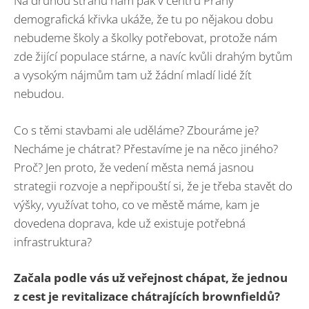
Na druhou stranu nám pak v centru Prahy
demografická křivka ukáže, že tu po nějakou dobu
nebudeme školy a školky potřebovat, protože nám
zde žijící populace stárne, a navíc kvůli drahým bytům
a vysokým nájmům tam už žádní mladí lidé žít
nebudou.
Co s těmi stavbami ale uděláme? Zbouráme je?
Necháme je chátrat? Přestavíme je na něco jiného?
Proč? Jen proto, že vedení města nemá jasnou
strategii rozvoje a nepřipouští si, že je třeba stavět do
výšky, využívat toho, co ve městě máme, kam je
dovedena doprava, kde už existuje potřebná
infrastruktura?
Začala podle vás už veřejnost chápat, že jednou
z cest je revitalizace chátrajících brownfieldů?