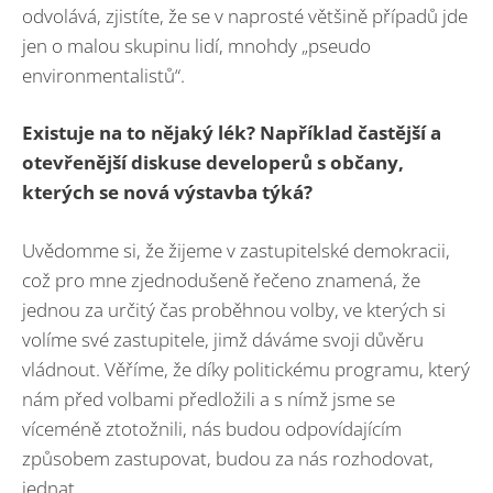
odvolává, zjistíte, že se v naprosté většině případů jde
jen o malou skupinu lidí, mnohdy „pseudo
environmentalistů“.
Existuje na to nějaký lék? Například častější a
otevřenější diskuse developerů s občany,
kterých se nová výstavba týká?
Uvědomme si, že žijeme v zastupitelské demokracii,
což pro mne zjednodušeně řečeno znamená, že
jednou za určitý čas proběhnou volby, ve kterých si
volíme své zastupitele, jimž dáváme svoji důvěru
vládnout. Věříme, že díky politickému programu, který
nám před volbami předložili a s nímž jsme se
víceméně ztotožnili, nás budou odpovídajícím
způsobem zastupovat, budou za nás rozhodovat,
jednat.