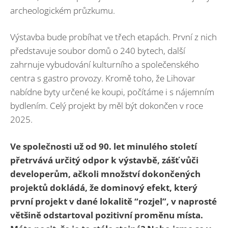
archeologickém průzkumu.
Výstavba bude probíhat ve třech etapách. První z nich
představuje soubor domů o 240 bytech, další
zahrnuje vybudování kulturního a společenského
centra s gastro provozy. Kromě toho, že Lihovar
nabídne byty určené ke koupi, počítáme i s nájemním
bydlením. Celý projekt by měl být dokončen v roce
2025.
Ve společnosti už od 90. let minulého století
přetrvává určitý odpor k výstavbě, zášť vůči
developerům, ačkoli množství dokončených
projektů dokládá, že dominový efekt, který
první projekt v dané lokalitě “rozjel”, v naprosté
většině odstartoval pozitivní proměnu místa.