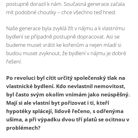
postupně dorazil k nám. Současná generace začala
mít podobné choutky – chce všechno teď hned.
Naše generace byla zvyklá žít v nájmu a k vlastnímu
bydlení se případně postupně dopracovat. Asi se
budeme muset vrátit ke kořenům a nejen mladí si
budou muset zvyknout, že bydlení v nájmu je dobré
řešení.
Po revoluci byl cítit určitý společenský tlak na
vlastnické bydlení. Kdo nevlastnil nemovitost,
byl často svým okolím vnímám jako neúspěšný.
Mají si ale vlastní byt pořizovat i ti, kteří
hypotéky splácejí, lidově řečeno, s odřenýma
ušima, a při výpadku dvou tří platů se ocitnou v
problémech?