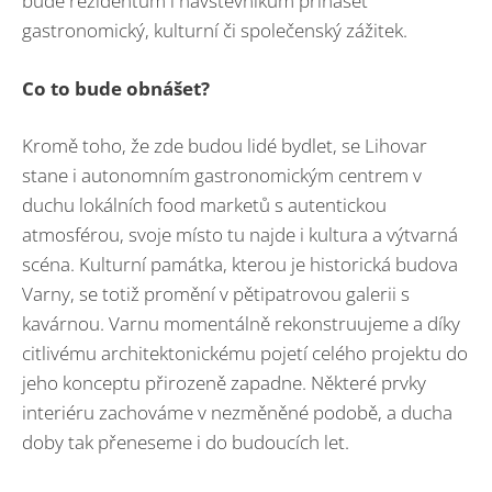
bude rezidentům i návštěvníkům přinášet
gastronomický, kulturní či společenský zážitek.
Co to bude obnášet?
Kromě toho, že zde budou lidé bydlet, se Lihovar
stane i autonomním gastronomickým centrem v
duchu lokálních food marketů s autentickou
atmosférou, svoje místo tu najde i kultura a výtvarná
scéna. Kulturní památka, kterou je historická budova
Varny, se totiž promění v pětipatrovou galerii s
kavárnou. Varnu momentálně rekonstruujeme a díky
citlivému architektonickému pojetí celého projektu do
jeho konceptu přirozeně zapadne. Některé prvky
interiéru zachováme v nezměněné podobě, a ducha
doby tak přeneseme i do budoucích let.