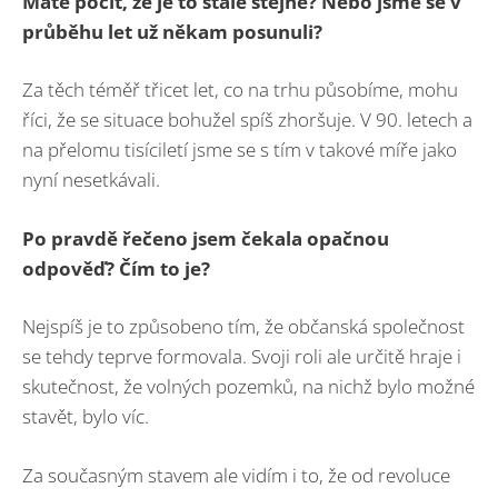
Máte pocit, že je to stále stejné? Nebo jsme se v
průběhu let už někam posunuli?
Za těch téměř třicet let, co na trhu působíme, mohu
říci, že se situace bohužel spíš zhoršuje. V 90. letech a
na přelomu tisíciletí jsme se s tím v takové míře jako
nyní nesetkávali.
Po pravdě řečeno jsem čekala opačnou
odpověď? Čím to je?
Nejspíš je to způsobeno tím, že občanská společnost
se tehdy teprve formovala. Svoji roli ale určitě hraje i
skutečnost, že volných pozemků, na nichž bylo možné
stavět, bylo víc.
Za současným stavem ale vidím i to, že od revoluce