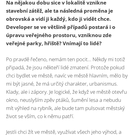
Na nějakou dobu sice v lokalitě vznikne
stavební zátěž, ale ta následná proměna je
obrovská a vidí ji každý, kdo ji vidět chce.
Developer se ve většině případů postará i o
úpravu veřejného prostoru, vzniknou zde
veřejné parky, hřiště? Vnímají to lidé?
Po pravdě řečeno, nemám ten pocit… Někdy mi totiž
připadá, že jsou někteří lidé zmatení. Protože pokud
chci bydlet ve městě, navíc ve městě hlavním, mělo by
mi být jasné, že má určitý charakter, urbanismus.
Klady, ale i zápory. Je logické, že když ve městě otevřu
okno, neuslyším zpěv ptáků, šumění lesa a nebudu
mít výhled na rybník, ale bude tam pulsovat městský
život se vším, co k němu patří.
Jestli chci žít ve městě, využívat všech jeho výhod, a