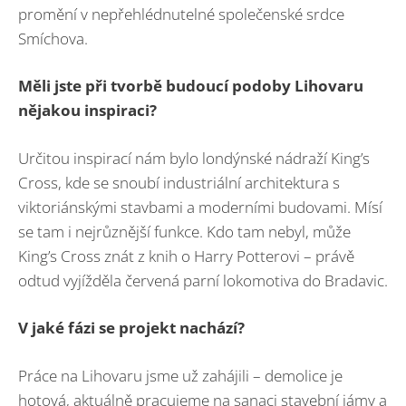
promění v nepřehlédnutelné společenské srdce
Smíchova.
Měli jste při tvorbě budoucí podoby Lihovaru
nějakou inspiraci?
Určitou inspirací nám bylo londýnské nádraží King’s
Cross, kde se snoubí industriální architektura s
viktoriánskými stavbami a moderními budovami. Mísí
se tam i nejrůznější funkce. Kdo tam nebyl, může
King’s Cross znát z knih o Harry Potterovi – právě
odtud vyjížděla červená parní lokomotiva do Bradavic.
V jaké fázi se projekt nachází?
Práce na Lihovaru jsme už zahájili – demolice je
hotová, aktuálně pracujeme na sanaci stavební jámy a