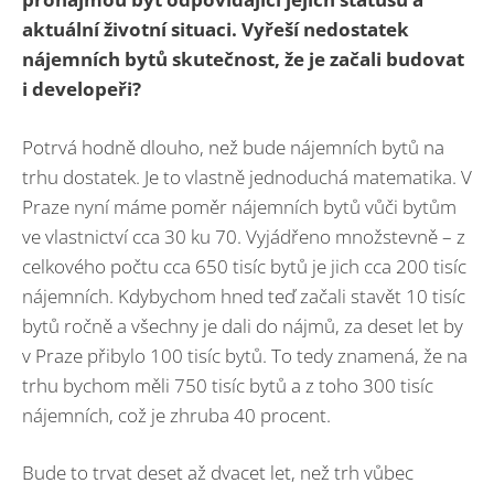
aktuální životní situaci. Vyřeší nedostatek
nájemních bytů skutečnost, že je začali budovat
i developeři?
Potrvá hodně dlouho, než bude nájemních bytů na
trhu dostatek. Je to vlastně jednoduchá matematika. V
Praze nyní máme poměr nájemních bytů vůči bytům
ve vlastnictví cca 30 ku 70. Vyjádřeno množstevně – z
celkového počtu cca 650 tisíc bytů je jich cca 200 tisíc
nájemních. Kdybychom hned teď začali stavět 10 tisíc
bytů ročně a všechny je dali do nájmů, za deset let by
v Praze přibylo 100 tisíc bytů. To tedy znamená, že na
trhu bychom měli 750 tisíc bytů a z toho 300 tisíc
nájemních, což je zhruba 40 procent.
Bude to trvat deset až dvacet let, než trh vůbec