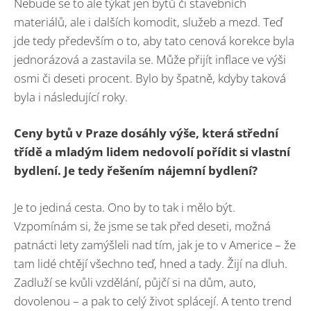
Nebude se to ale týkat jen bytů či stavebních
materiálů, ale i dalších komodit, služeb a mezd. Teď
jde tedy především o to, aby tato cenová korekce byla
jednorázová a zastavila se. Může přijít inflace ve výši
osmi či deseti procent. Bylo by špatně, kdyby taková
byla i následující roky.
Ceny bytů v Praze dosáhly výše, která střední
třídě a mladým lidem nedovolí pořídit si vlastní
bydlení. Je tedy řešením nájemní bydlení?
Je to jediná cesta. Ono by to tak i mělo být.
Vzpomínám si, že jsme se tak před deseti, možná
patnácti lety zamýšleli nad tím, jak je to v Americe – že
tam lidé chtějí všechno teď, hned a tady. Žijí na dluh.
Zadluží se kvůli vzdělání, půjčí si na dům, auto,
dovolenou – a pak to celý život splácejí. A tento trend