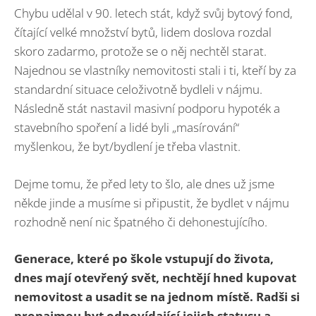
Chybu udělal v 90. letech stát, když svůj bytový fond,
čítající velké množství bytů, lidem doslova rozdal
skoro zadarmo, protože se o něj nechtěl starat.
Najednou se vlastníky nemovitosti stali i ti, kteří by za
standardní situace celoživotně bydleli v nájmu.
Následně stát nastavil masivní podporu hypoték a
stavebního spoření a lidé byli „masírování“
myšlenkou, že byt/bydlení je třeba vlastnit.
Dejme tomu, že před lety to šlo, ale dnes už jsme
někde jinde a musíme si připustit, že bydlet v nájmu
rozhodně není nic špatného či dehonestujícího.
Generace, které po škole vstupují do života,
dnes mají otevřený svět, nechtějí hned kupovat
nemovitost a usadit se na jednom místě. Radši si
pronajmou byt odpovídající jejich statusu a