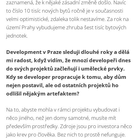
zaznamená, že k nějaké zásadní změně došlo. Navíc
to číslo 10 tisíc nových bytů ročně je v současnosti
velmi optimistické, zdaleka tolik nestavíme. Za rok na
území Prahy vybudujeme zhruba šest tisíc bytových
jednotek.
Development v Praze sleduji dlouhé roky a dělá
mi radost, když vidím, že mnozí developeři dnes
do svých projektů začleňují i umělecké prvky.
Kdy se developer propracuje k tomu, aby dům
nejen postavil, ale od ostatních projektů ho
odlišil nějakým artefaktem?
Na to, abyste mohla v rámci projektu vybudovat i
něco jiného, než jen domy samotné, musíte mít
především prostředky. Zdroje jsou pro investora něco
jako krev pro člověka. Bez nich to prostě nefunguje.