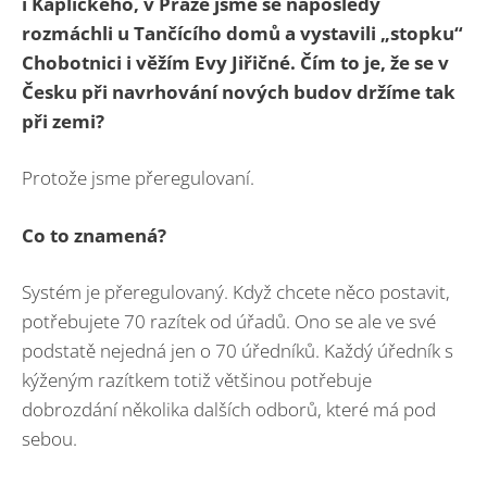
i Kaplického, v Praze jsme se naposledy
rozmáchli u Tančícího domů a vystavili „stopku“
Chobotnici i věžím Evy Jiřičné. Čím to je, že se v
Česku při navrhování nových budov držíme tak
při zemi?
Protože jsme přeregulovaní.
Co to znamená?
Systém je přeregulovaný. Když chcete něco postavit,
potřebujete 70 razítek od úřadů. Ono se ale ve své
podstatě nejedná jen o 70 úředníků. Každý úředník s
kýženým razítkem totiž většinou potřebuje
dobrozdání několika dalších odborů, které má pod
sebou.