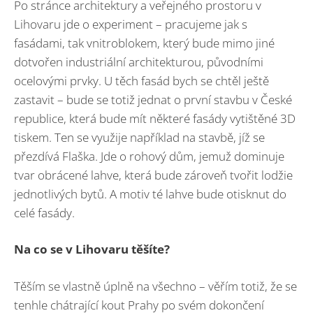
Po stránce architektury a veřejného prostoru v
Lihovaru jde o experiment – pracujeme jak s
fasádami, tak vnitroblokem, který bude mimo jiné
dotvořen industriální architekturou, původními
ocelovými prvky. U těch fasád bych se chtěl ještě
zastavit – bude se totiž jednat o první stavbu v České
republice, která bude mít některé fasády vytištěné 3D
tiskem. Ten se využije například na stavbě, jíž se
přezdívá Flaška. Jde o rohový dům, jemuž dominuje
tvar obrácené lahve, která bude zároveň tvořit lodžie
jednotlivých bytů. A motiv té lahve bude otisknut do
celé fasády.
Na co se v Lihovaru těšíte?
Těším se vlastně úplně na všechno – věřím totiž, že se
tenhle chátrající kout Prahy po svém dokončení