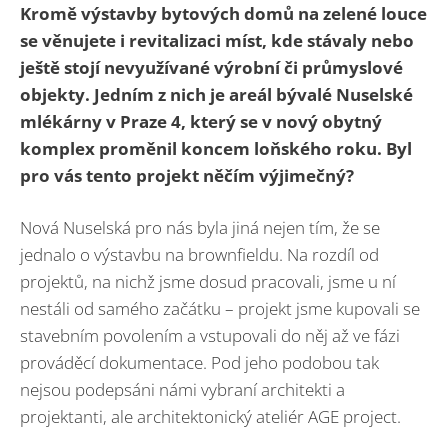
Kromě výstavby bytových domů na zelené louce
se věnujete i revitalizaci míst, kde stávaly nebo
ještě stojí nevyužívané výrobní či průmyslové
objekty. Jedním z nich je areál bývalé Nuselské
mlékárny v Praze 4, který se v nový obytný
komplex proměnil koncem loňského roku. Byl
pro vás tento projekt něčím výjimečný?
Nová Nuselská pro nás byla jiná nejen tím, že se
jednalo o výstavbu na brownfieldu. Na rozdíl od
projektů, na nichž jsme dosud pracovali, jsme u ní
nestáli od samého začátku – projekt jsme kupovali se
stavebním povolením a vstupovali do něj až ve fázi
prováděcí dokumentace. Pod jeho podobou tak
nejsou podepsáni námi vybraní architekti a
projektanti, ale architektonický ateliér AGE project.