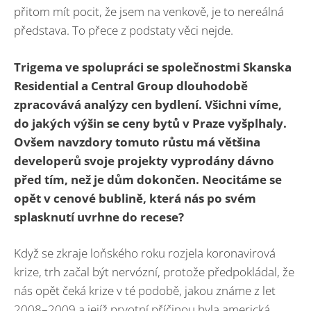
přitom mít pocit, že jsem na venkově, je to nereálná
představa. To přece z podstaty věci nejde.
Trigema ve spolupráci se společnostmi Skanska
Residential a Central Group dlouhodobě
zpracovává analýzy cen bydlení. Všichni víme,
do jakých výšin se ceny bytů v Praze vyšplhaly.
Ovšem navzdory tomuto růstu má většina
developerů svoje projekty vyprodány dávno
před tím, než je dům dokončen. Neocitáme se
opět v cenové bublině, která nás po svém
splasknutí uvrhne do recese?
Když se zkraje loňského roku rozjela koronavirová
krize, trh začal být nervózní, protože předpokládal, že
nás opět čeká krize v té podobě, jakou známe z let
2008–2009 a jejíž prvotní příčinou byla americká