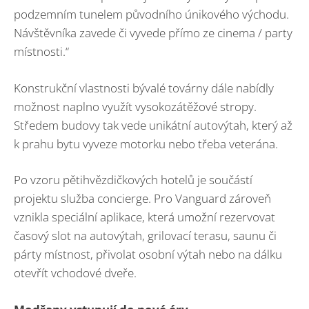
podzemním tunelem původního únikového východu.
Návštěvníka zavede či vyvede přímo ze cinema / party
místnosti.“
Konstrukční vlastnosti bývalé továrny dále nabídly
možnost naplno využít vysokozátěžové stropy.
Středem budovy tak vede unikátní autovýtah, který až
k prahu bytu vyveze motorku nebo třeba veterána.
Po vzoru pětihvězdičkových hotelů je součástí
projektu služba concierge. Pro Vanguard zároveň
vznikla speciální aplikace, která umožní rezervovat
časový slot na autovýtah, grilovací terasu, saunu či
párty místnost, přivolat osobní výtah nebo na dálku
otevřít vchodové dveře.