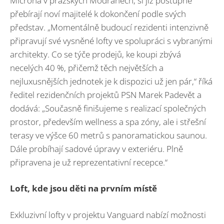
Microna v pražských Modřanech, si již postupně
přebírají noví majitelé k dokončení podle svých
představ. „Momentálně budoucí rezidenti intenzivně
připravují své vysněné lofty ve spolupráci s vybranými
architekty. Co se týče prodejů, ke koupi zbývá
necelých 40 %, přičemž těch největších a
nejluxusnějších jednotek je k dispozici už jen pár,“ říká
ředitel rezidenčních projektů PSN Marek Padevět a
dodává: „Současně finišujeme s realizací společných
prostor, především wellness a spa zóny, ale i střešní
terasy ve výšce 60 metrů s panoramatickou saunou.
Dále probíhají sadové úpravy v exteriéru. Plně
připravena je už reprezentativní recepce.“
Loft, kde jsou děti na prvním místě
Exkluzivní lofty v projektu Vanguard nabízí možnosti