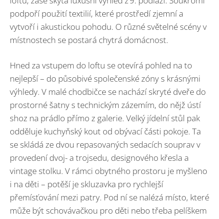
loftů, zase skýtá luxusní výhled z 9. podlaží. Soukromí
podpoří použití textilií, které prostředí zjemní a
vytvoří i akustickou pohodu. O různé světelné scény v
místnostech se postará chytrá domácnost.
Hned za vstupem do loftu se otevírá pohled na to
nejlepší – do působivé společenské zóny s krásnými
výhledy. V malé chodbičce se nachází skryté dveře do
prostorné šatny s technickým zázemím, do nějž ústí
shoz na prádlo přímo z galerie. Velký jídelní stůl pak
odděluje kuchyňský kout od obývací části pokoje. Ta
se skládá ze dvou repasovaných sedacích souprav v
provedení dvoj- a trojsedu, designového křesla a
vintage stolku. V rámci obytného prostoru je myšleno
i na děti – potěší je skluzavka pro rychlejší
přemísťování mezi patry. Pod ní se nalézá místo, které
může být schovávačkou pro děti nebo třeba pelíškem