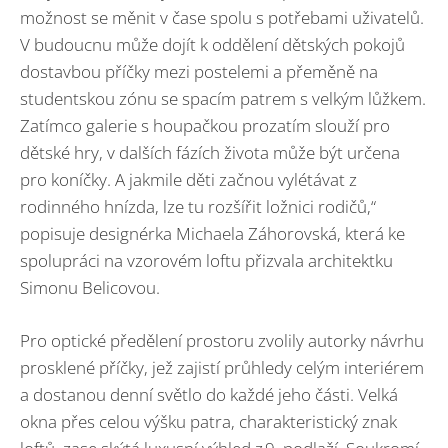
možnost se měnit v čase spolu s potřebami uživatelů.
V budoucnu může dojít k oddělení dětských pokojů
dostavbou příčky mezi postelemi a přeměně na
studentskou zónu se spacím patrem s velkým lůžkem.
Zatímco galerie s houpačkou prozatím slouží pro
dětské hry, v dalších fázích života může být určena
pro koníčky. A jakmile děti začnou vylétávat z
rodinného hnízda, lze tu rozšířit ložnici rodičů,“
popisuje designérka Michaela Záhorovská, která ke
spolupráci na vzorovém loftu přizvala architektku
Simonu Belicovou.
Pro optické předělení prostoru zvolily autorky návrhu
prosklené příčky, jež zajistí průhledy celým interiérem
a dostanou denní světlo do každé jeho části. Velká
okna přes celou výšku patra, charakteristický znak