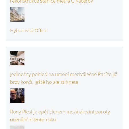
rekonstrukce stanice metra C Kačerov
Hybernská Office
Jedinečný pohled na umění meziválečné Paříže již
brzy končí, ještě ho ale stihnete
Rony Plesl je opět členem mezinárodní poroty
ocenění Interiér roku