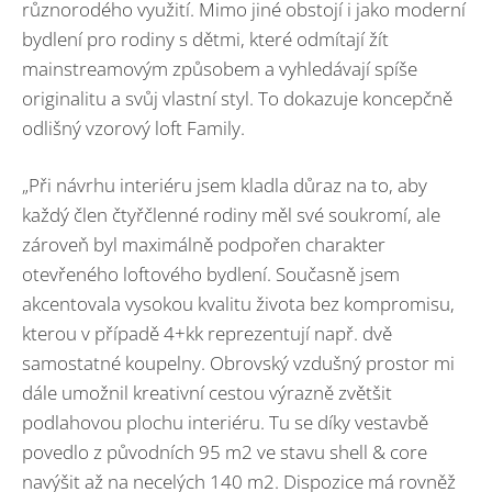
různorodého využití. Mimo jiné obstojí i jako moderní
bydlení pro rodiny s dětmi, které odmítají žít
mainstreamovým způsobem a vyhledávají spíše
originalitu a svůj vlastní styl. To dokazuje koncepčně
odlišný vzorový loft Family.
„Při návrhu interiéru jsem kladla důraz na to, aby
každý člen čtyřčlenné rodiny měl své soukromí, ale
zároveň byl maximálně podpořen charakter
otevřeného loftového bydlení. Současně jsem
akcentovala vysokou kvalitu života bez kompromisu,
kterou v případě 4+kk reprezentují např. dvě
samostatné koupelny. Obrovský vzdušný prostor mi
dále umožnil kreativní cestou výrazně zvětšit
podlahovou plochu interiéru. Tu se díky vestavbě
povedlo z původních 95 m2 ve stavu shell & core
navýšit až na necelých 140 m2. Dispozice má rovněž