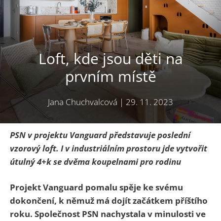
Loft, kde jsou děti na
prvním místě
Jana Chuchvalcová
|
29. 11. 2023
PSN v projektu Vanguard představuje poslední
vzorový loft. I v industriálním prostoru jde vytvořit
útulný 4+k se dvěma koupelnami pro rodinu
Projekt Vanguard pomalu spěje ke svému
dokončení, k němuž má dojít začátkem příštího
roku. Společnost PSN nachystala v minulosti ve