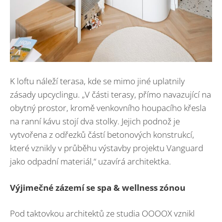
K loftu náleží terasa, kde se mimo jiné uplatnily
zásady upcyclingu. „V části terasy, přímo navazující na
obytný prostor, kromě venkovního houpacího křesla
na ranní kávu stojí dva stolky. Jejich podnož je
vytvořena z odřezků částí betonových konstrukcí,
které vznikly v průběhu výstavby projektu Vanguard
jako odpadní materiál,“ uzavírá architektka.
Výjimečné zázemí se spa & wellness zónou
Pod taktovkou architektů ze studia OOOOX vznikl