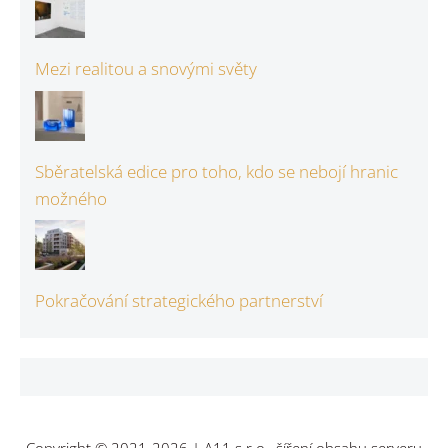
Mezi realitou a snovými světy
Sběratelská edice pro toho, kdo se nebojí hranic
možného
Pokračování strategického partnerství
Copyright © 2021-2026 | A11 s.r.o., šíření obsahu serveru