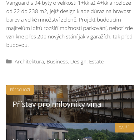
Vanguard s 94 byty o velikosti 1+kk až 4+kk a rozloze
od 22 do 238 m2, jejíž design klade důraz na hravost
barev a velké množství zeleně. Projekt budoucím
majitelům loftů rozšíří možnosti parkování, neboť zde
vznikne přes 200 nových stání jak v garážích, tak před
budovou.
Rubriky
Architektura
,
Business
,
Design
,
Estate
PŘEDCHOZÍ
Přístav pro milovníky vína
DALŠÍ