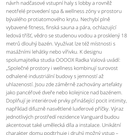
návrh nadčasové vstupní haly s lobby a rovněž
neotřelé provedení spa & wellness zóny v prostoru
bývalého protiatomového krytu. Nechybí plně
vybavené fitness, finská sauna a pára, ochlazující
ledová tříšť, vědro se studenou vodou a prosklený 18
metrů dlouhý bazén. Využívat lze též místnosti s
masážními lehátky nebo vířivku. K designu
spolumajitelka studia OOOOX Radka Valová uvádí:
„Společné prostory i wellness kombinují surovost
odhalené industriální budovy s jemností až
uhlazeností. Jsou zde záměrně zachovány artefakty
jako pancéřové dveře nebo kolejnice nad bazénem.
Doplňují je interiérové prvky přinášející pocit intimity,
například difuzně nasvětlené luxferové příčky. Výraz
jednotlivých prostředí rezidence Vanguard budou
akcentovat také umělecká díla a instalace. Unikátní
charakter domu podtrhuje i druhý možný vstup –