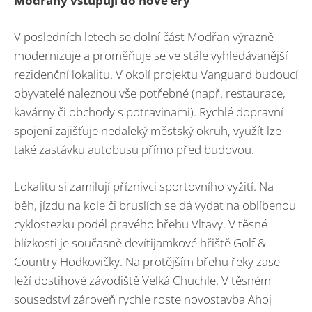
Modřany vstupují do nové éry
V posledních letech se dolní část Modřan výrazně
modernizuje a proměňuje se ve stále vyhledávanější
rezidenční lokalitu. V okolí projektu Vanguard budoucí
obyvatelé naleznou vše potřebné (např. restaurace,
kavárny či obchody s potravinami). Rychlé dopravní
spojení zajišťuje nedaleký městský okruh, využít lze
také zastávku autobusu přímo před budovou.
Lokalitu si zamilují příznivci sportovního vyžití. Na
běh, jízdu na kole či bruslích se dá vydat na oblíbenou
cyklostezku podél pravého břehu Vltavy. V těsné
blízkosti je současně devítijamkové hřiště Golf &
Country Hodkovičky. Na protějším břehu řeky zase
leží dostihové závodiště Velká Chuchle. V těsném
sousedství zároveň rychle roste novostavba Ahoj