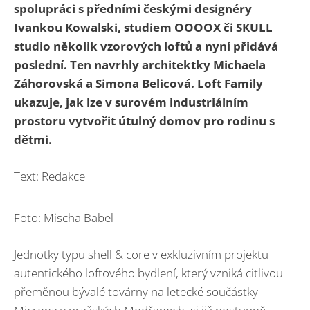
spolupráci s předními českými designéry
Ivankou Kowalski, studiem OOOOX či SKULL
studio několik vzorových loftů a nyní přidává
poslední. Ten navrhly architektky Michaela
Záhorovská a Simona Belicová. Loft Family
ukazuje, jak lze v surovém industriálním
prostoru vytvořit útulný domov pro rodinu s
dětmi.
Text: Redakce
Foto: Mischa Babel
Jednotky typu shell & core v exkluzivním projektu
autentického loftového bydlení, který vzniká citlivou
přeměnou bývalé továrny na letecké součástky