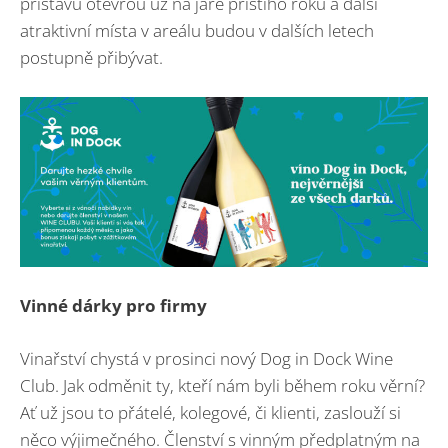
přístavu otevřou už na jaře příštího roku a další
atraktivní místa v areálu budou v dalších letech
postupně přibývat.
Vinné dárky pro firmy
Vinařství chystá v prosinci nový Dog in Dock Wine
Club. Jak odměnit ty, kteří nám byli během roku věrní?
Ať už jsou to přátelé, kolegové, či klienti, zaslouží si
něco výjimečného. Členství s vinným předplatným na