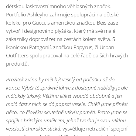
dětskou laskavostí mnoho věhlasných značek.
Portfolio Ashleyho zahrnuje spolupráci na dětské
kolekci pro Gucci, s americkou značkou Beis zase
vytvořil designového plyšáka, který má své malé
zákazníky doprovázet na cestách kolem světa. S
ikonickou Patagonií, značkou Papyrus, či Urban
Outfitters spolupracoval na celé řadě dalších hravých
produktů.
Prožitek z vína by měl být veselý od počátku až do
konce. Výběr té správné láhve z dostupné nabídky je ale
málokdy takový. Většina etiket vypadá obdobně a jen
malá část z nich se dá popsat vesele. Chtěli jsme přinést
něco, co člověku skutečně utkví v paměti. Proto jsme se
spojili s britským umělcem, jehož tvorba je svou ulítlou
veselostí charakteristická,
vysvětluje netradiční spojení