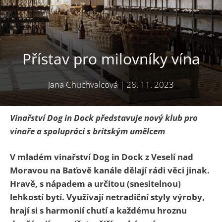
Přístav pro milovníky vína
Jana Chuchvalcová
|
28. 11. 2023
Vinařství Dog in Dock představuje nový klub pro
vinaře a spolupráci s britským umělcem
V mladém vinařství Dog in Dock z Veselí nad
Moravou na Baťově kanále dělají rádi věci jinak.
Hravě, s nápadem a určitou (snesitelnou)
lehkostí bytí. Využívají netradiční styly výroby,
hrají si s harmonií chutí a každému hroznu