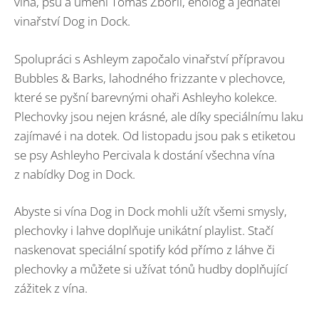
vína, psů a umění Tomáš Zbořil, enolog a jednatel
vinařství Dog in Dock.
Spolupráci s Ashleym započalo vinařství přípravou
Bubbles & Barks, lahodného frizzante v plechovce,
které se pyšní barevnými ohaři Ashleyho kolekce.
Plechovky jsou nejen krásné, ale díky speciálnímu laku
zajímavé i na dotek. Od listopadu jsou pak s etiketou
se psy Ashleyho Percivala k dostání všechna vína
z nabídky Dog in Dock.
Abyste si vína Dog in Dock mohli užít všemi smysly,
plechovky i lahve doplňuje unikátní playlist. Stačí
naskenovat speciální spotify kód přímo z láhve či
plechovky a můžete si užívat tónů hudby doplňující
zážitek z vína.