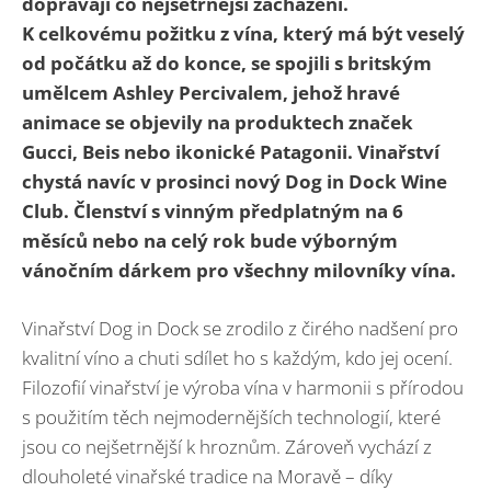
dopřávají co nejšetrnější zacházení.
K celkovému požitku z vína, který má být veselý
od počátku až do konce, se spojili s britským
umělcem Ashley Percivalem, jehož hravé
animace se objevily na produktech značek
Gucci, Beis nebo ikonické Patagonii. Vinařství
chystá navíc v prosinci nový Dog in Dock Wine
Club. Členství s vinným předplatným na 6
měsíců nebo na celý rok bude výborným
vánočním dárkem pro všechny milovníky vína.
Vinařství Dog in Dock se zrodilo z čirého nadšení pro
kvalitní víno a chuti sdílet ho s každým, kdo jej ocení.
Filozofií vinařství je výroba vína v harmonii s přírodou
s použitím těch nejmodernějších technologií, které
jsou co nejšetrnější k hroznům. Zároveň vychází z
dlouholeté vinařské tradice na Moravě – díky