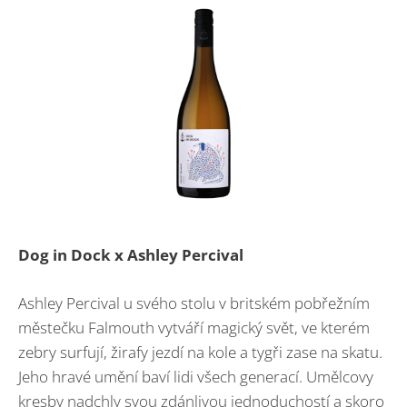
Dog in Dock x Ashley Percival
Ashley Percival u svého stolu v britském pobřežním
městečku Falmouth vytváří magický svět, ve kterém
zebry surfují, žirafy jezdí na kole a tygři zase na skatu.
Jeho hravé umění baví lidi všech generací. Umělcovy
kresby nadchly svou zdánlivou jednoduchostí a skoro