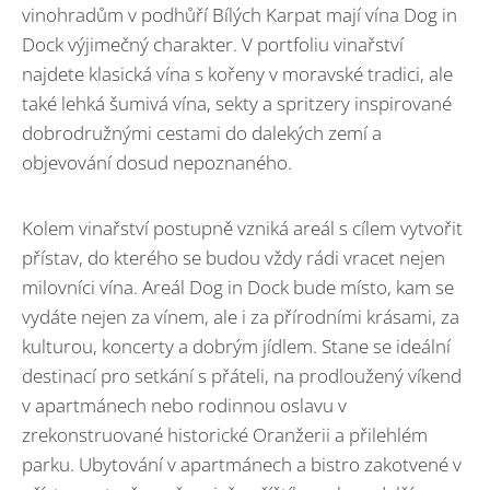
vinohradům v podhůří Bílých Karpat mají vína Dog in
Dock výjimečný charakter. V portfoliu vinařství
najdete klasická vína s kořeny v moravské tradici, ale
také lehká šumivá vína, sekty a spritzery inspirované
dobrodružnými cestami do dalekých zemí a
objevování dosud nepoznaného.
Kolem vinařství postupně vzniká areál s cílem vytvořit
přístav, do kterého se budou vždy rádi vracet nejen
milovníci vína. Areál Dog in Dock bude místo, kam se
vydáte nejen za vínem, ale i za přírodními krásami, za
kulturou, koncerty a dobrým jídlem. Stane se ideální
destinací pro setkání s přáteli, na prodloužený víkend
v apartmánech nebo rodinnou oslavu v
zrekonstruované historické Oranžerii a přilehlém
parku. Ubytování v apartmánech a bistro zakotvené v