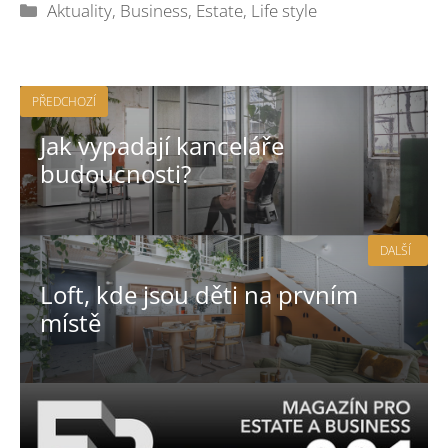
Rubriky
Aktuality
,
Business
,
Estate
,
Life style
PŘEDCHOZÍ
Jak vypadají kanceláře
budoucnosti?
DALŠÍ
Loft, kde jsou děti na prvním
místě