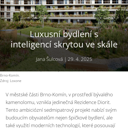
Luxusní bydlení s
inteligencí skrytou ve skále
Jana Šulcová
|
29. 4. 2025
Rezidence Diorit vznikla v prostředí bývalého kamenolomu v městské části
Brno-Komín.
Zdroj: Loxone
V městské části Brno-Komín, v prostředí bývalého
kamenolomu, vznikla jedinečná Rezidence Diorit.
Tento ambiciózní sedmipatrový projekt nabízí svým
budoucím obyvatelům nejen špičkové bydlení, ale
také využití moderních technologií, které posouvají