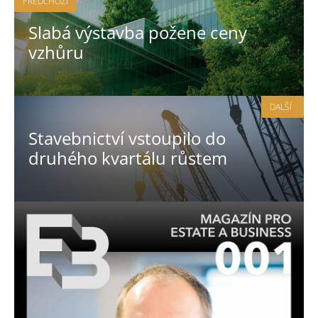
PŘEDCHOZÍ
Slabá výstavba požene ceny
vzhůru
DALŠÍ
Stavebnictví vstoupilo do
druhého kvartálu růstem