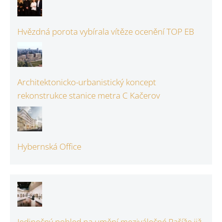
Hvězdná porota vybírala vítěze ocenění TOP EB
Architektonicko-urbanistický koncept
rekonstrukce stanice metra C Kačerov
Hybernská Office
Jedinečný pohled na umění meziválečné Paříže již