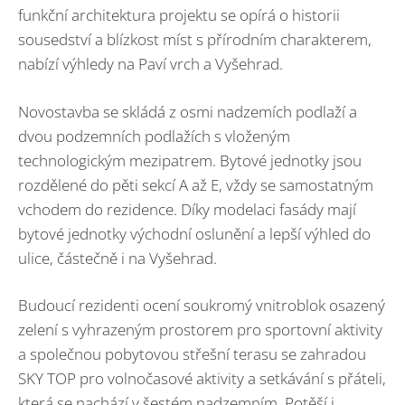
funkční architektura projektu se opírá o historii
sousedství a blízkost míst s přírodním charakterem,
nabízí výhledy na Paví vrch a Vyšehrad.
Novostavba se skládá z osmi nadzemích podlaží a
dvou podzemních podlažích s vloženým
technologickým mezipatrem. Bytové jednotky jsou
rozdělené do pěti sekcí A až E, vždy se samostatným
vchodem do rezidence. Díky modelaci fasády mají
bytové jednotky východní oslunění a lepší výhled do
ulice, částečně i na Vyšehrad.
Budoucí rezidenti ocení soukromý vnitroblok osazený
zelení s vyhrazeným prostorem pro sportovní aktivity
a společnou pobytovou střešní terasu se zahradou
SKY TOP pro volnočasové aktivity a setkávání s přáteli,
která se nachází v šestém nadzemním. Potěší i