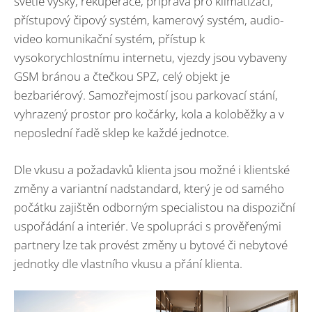
světlé výšky, rekuperace, příprava pro klimatizaci,
přístupový čipový systém, kamerový systém, audio-
video komunikační systém, přístup k
vysokorychlostnímu internetu, vjezdy jsou vybaveny
GSM bránou a čtečkou SPZ, celý objekt je
bezbariérový. Samozřejmostí jsou parkovací stání,
vyhrazený prostor pro kočárky, kola a koloběžky a v
neposlední řadě sklep ke každé jednotce.
Dle vkusu a požadavků klienta jsou možné i klientské
změny a variantní nadstandard, který je od samého
počátku zajištěn odborným specialistou na dispoziční
uspořádání a interiér. Ve spolupráci s prověřenými
partnery lze tak provést změny u bytové či nebytové
jednotky dle vlastního vkusu a přání klienta.