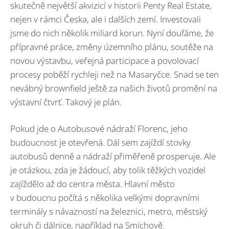
skutečně největší akvizicí v historii Penty Real Estate,
nejen v rámci Česka, ale i dalších zemí. Investovali
jsme do nich několik miliard korun. Nyní doufáme, že
přípravné práce, změny územního plánu, soutěže na
novou výstavbu, veřejná participace a povolovací
procesy poběží rychleji než na Masaryčce. Snad se ten
nevábný brownfield ještě za našich životů promění na
výstavní čtvrť. Takový je plán.
Pokud jde o Autobusové nádraží Florenc, jeho
budoucnost je otevřená. Dál sem zajíždí stovky
autobusů denně a nádraží přiměřeně prosperuje. Ale
je otázkou, zda je žádoucí, aby tolik těžkých vozidel
zajíždělo až do centra města. Hlavní město
v budoucnu počítá s několika velkými dopravními
terminály s návazností na železnici, metro, městský
okruh či dálnice, například na Smíchově.