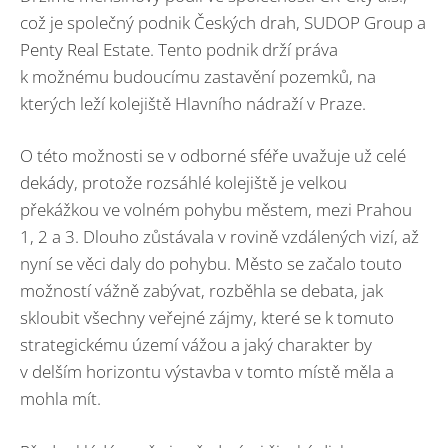
což je společný podnik Českých drah, SUDOP Group a
Penty Real Estate. Tento podnik drží práva
k možnému budoucímu zastavění pozemků, na
kterých leží kolejiště Hlavního nádraží v Praze.
O této možnosti se v odborné sféře uvažuje už celé
dekády, protože rozsáhlé kolejiště je velkou
překážkou ve volném pohybu městem, mezi Prahou
1, 2 a 3. Dlouho zůstávala v rovině vzdálených vizí, až
nyní se věci daly do pohybu. Město se začalo touto
možností vážně zabývat, rozběhla se debata, jak
skloubit všechny veřejné zájmy, které se k tomuto
strategickému území vážou a jaký charakter by
v delším horizontu výstavba v tomto místě měla a
mohla mít.