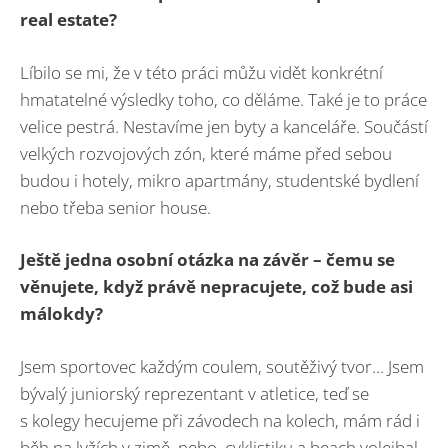
real estate?
Líbilo se mi, že v této práci můžu vidět konkrétní
hmatatelné výsledky toho, co děláme. Také je to práce
velice pestrá. Nestavíme jen byty a kanceláře. Součástí
velkých rozvojových zón, které máme před sebou
budou i hotely, mikro apartmány, studentské bydlení
nebo třeba senior house.
Ještě jedna osobní otázka na závěr – čemu se
věnujete, když právě nepracujete, což bude asi
málokdy?
Jsem sportovec každým coulem, soutěživý tvor… Jsem
bývalý juniorský reprezentant v atletice, teď se
s kolegy hecujeme při závodech na kolech, mám rád i
běh na lyžích v zimě, nebo cyklistiku a beach volejbal