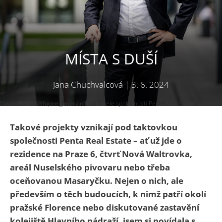
MÍSTA S DUŠÍ
Jana Chuchvalcová
|
3. 6. 2024
David Musil, zástupce generálního ředitele společnosti Penta Real Estate
Takové projekty vznikají pod taktovkou
společnosti Penta Real Estate – ať už jde o
rezidence na Praze 6, čtvrť Nová Waltrovka,
areál Nuselského pivovaru nebo třeba
oceňovanou Masaryčku. Nejen o nich, ale
především o těch budoucích, k nimž patří okolí
pražské Florence nebo diskutované zastavění
kolejiště Hlavního nádraží, jsem si povídala s