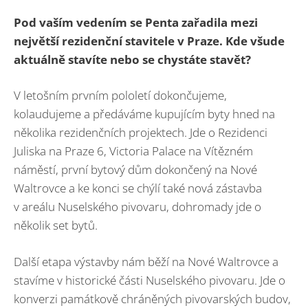
Pod vaším vedením se Penta zařadila mezi
největší rezidenční stavitele v Praze. Kde všude
aktuálně stavíte nebo se chystáte stavět?
V letošním prvním pololetí dokončujeme,
kolaudujeme a předáváme kupujícím byty hned na
několika rezidenčních projektech. Jde o Rezidenci
Juliska na Praze 6, Victoria Palace na Vítězném
náměstí, první bytový dům dokončený na Nové
Waltrovce a ke konci se chýlí také nová zástavba
v areálu Nuselského pivovaru, dohromady jde o
několik set bytů.
Další etapa výstavby nám běží na Nové Waltrovce a
stavíme v historické části Nuselského pivovaru. Jde o
konverzi památkově chráněných pivovarských budov,