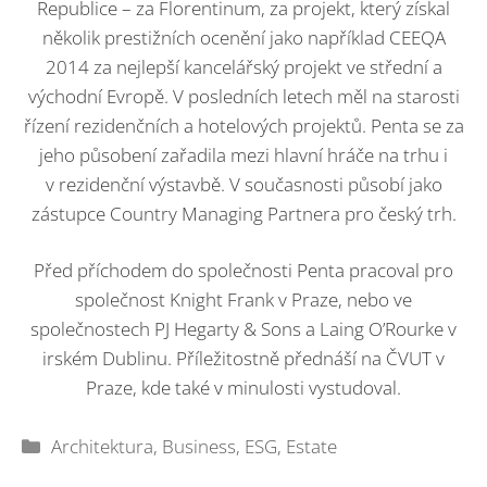
Republice – za Florentinum, za projekt, který získal
několik prestižních ocenění jako například CEEQA
2014 za nejlepší kancelářský projekt ve střední a
východní Evropě. V posledních letech měl na starosti
řízení rezidenčních a hotelových projektů. Penta se za
jeho působení zařadila mezi hlavní hráče na trhu i
v rezidenční výstavbě. V současnosti působí jako
zástupce Country Managing Partnera pro český trh.
Před příchodem do společnosti Penta pracoval pro
společnost Knight Frank v Praze, nebo ve
společnostech PJ Hegarty & Sons a Laing O’Rourke v
irském Dublinu. Příležitostně přednáší na ČVUT v
Praze, kde také v minulosti vystudoval.
Rubriky
Architektura
,
Business
,
ESG
,
Estate