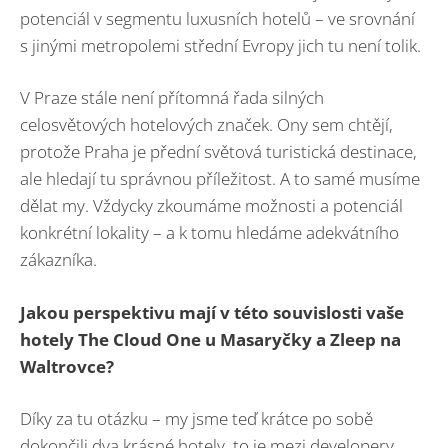
potenciál v segmentu luxusních hotelů – ve srovnání
s jinými metropolemi střední Evropy jich tu není tolik.
V Praze stále není přítomná řada silných
celosvětových hotelových značek. Ony sem chtějí,
protože Praha je přední světová turistická destinace,
ale hledají tu správnou příležitost. A to samé musíme
dělat my. Vždycky zkoumáme možnosti a potenciál
konkrétní lokality – a k tomu hledáme adekvátního
zákazníka.
Jakou perspektivu mají v této souvislosti vaše
hotely The Cloud One u Masaryčky a Zleep na
Waltrovce?
Díky za tu otázku – my jsme teď krátce po sobě
dokončili dva krásné hotely, to je mezi developery