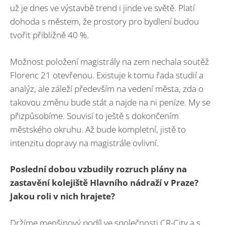
už je dnes ve výstavbě trend i jinde ve světě. Platí
dohoda s městem, že prostory pro bydlení budou
tvořit přibližně 40 %.
Možnost položení magistrály na zem nechala soutěž
Florenc 21 otevřenou. Existuje k tomu řada studií a
analýz, ale záleží především na vedení města, zda o
takovou změnu bude stát a najde na ni peníze. My se
přizpůsobíme. Souvisí to ještě s dokončením
městského okruhu. Až bude kompletní, jistě to
intenzitu dopravy na magistrále ovlivní.
Poslední dobou vzbudily rozruch plány na
zastavění kolejiště Hlavního nádraží v Praze?
Jakou roli v nich hrajete?
Držíme menšinový podíl ve společnosti CR-City a.s.,