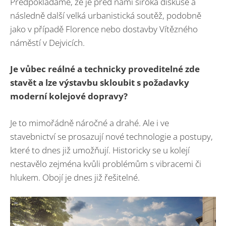
Předpokládáme, že je před námi široká diskuse a
následně další velká urbanistická soutěž, podobně
jako v případě Florence nebo dostavby Vítězného
náměstí v Dejvicích.
Je vůbec reálné a technicky proveditelné zde
stavět a lze výstavbu skloubit s požadavky
moderní kolejové dopravy?
Je to mimořádně náročné a drahé. Ale i ve
stavebnictví se prosazují nové technologie a postupy,
které to dnes již umožňují. Historicky se u kolejí
nestavělo zejména kvůli problémům s vibracemi či
hlukem. Obojí je dnes již řešitelné.