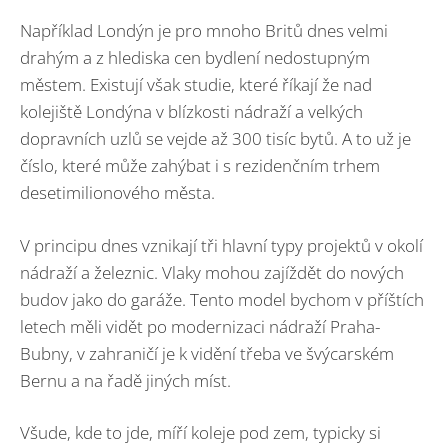
Například Londýn je pro mnoho Britů dnes velmi
drahým a z hlediska cen bydlení nedostupným
městem. Existují však studie, které říkají že nad
kolejiště Londýna v blízkosti nádraží a velkých
dopravních uzlů se vejde až 300 tisíc bytů. A to už je
číslo, které může zahýbat i s rezidenčním trhem
desetimilionového města.
V principu dnes vznikají tři hlavní typy projektů v okolí
nádraží a železnic. Vlaky mohou zajíždět do nových
budov jako do garáže. Tento model bychom v příštích
letech měli vidět po modernizaci nádraží Praha-
Bubny, v zahraničí je k vidění třeba ve švýcarském
Bernu a na řadě jiných míst.
Všude, kde to jde, míří koleje pod zem, typicky si