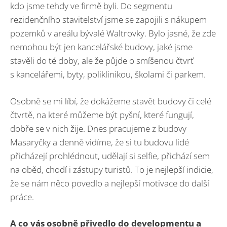
kdo jsme tehdy ve firmě byli. Do segmentu
rezidenčního stavitelství jsme se zapojili s nákupem
pozemků v areálu bývalé Waltrovky. Bylo jasné, že zde
nemohou být jen kancelářské budovy, jaké jsme
stavěli do té doby, ale že půjde o smíšenou čtvrť
s kancelářemi, byty, poliklinikou, školami či parkem.
Osobně se mi líbí, že dokážeme stavět budovy či celé
čtvrtě, na které můžeme být pyšní, které fungují,
dobře se v nich žije. Dnes pracujeme z budovy
Masaryčky a denně vidíme, že si tu budovu lidé
přicházejí prohlédnout, udělají si selfie, přichází sem
na oběd, chodí i zástupy turistů. To je nejlepší indicie,
že se nám něco povedlo a nejlepší motivace do další
práce.
A co vás osobně přivedlo do developmentu a