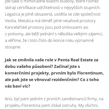
jde také o mimořádně kvalitní budovy, které rovněž
sbírají certifikace udržitelnosti v nejvyšších stupních.
Legatica je plně obsazená, usídlila se zde společnost
Veolia. Metalica má téměř plné retailové prostory.
Kancelářské prostory jsou pod smlouvami asi
z poloviny, ale běží jednání s několika velkými zájemci,
a věříme, že i toto číslo do konce roku významně
stoupne.
Jak se změnila vaše role v Penta Real Estate za
dobu vašeho působení? Začínal jste s
komerčními projekty, prvním bylo Florentinum,
ale pak jste se věnoval rezidenčním? Co z toho
vás baví víc?
Ano, byl jsem jedním z prvních zaměstnanců firmy, na
projektu Florentina jsem získal ostruhy. My všichni,