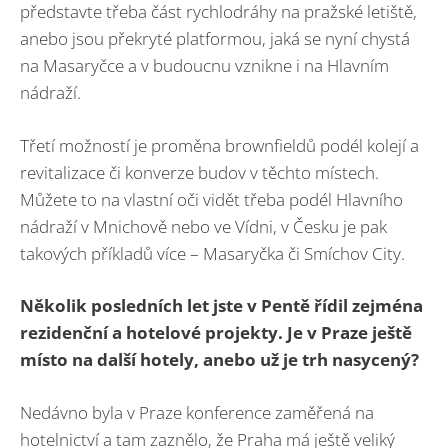
představte třeba část rychlodráhy na pražské letiště,
anebo jsou překryté platformou, jaká se nyní chystá
na Masaryčce a v budoucnu vznikne i na Hlavním
nádraží.
Třetí možností je proměna brownfieldů podél kolejí a
revitalizace či konverze budov v těchto místech.
Můžete to na vlastní oči vidět třeba podél Hlavního
nádraží v Mnichově nebo ve Vídni, v Česku je pak
takových příkladů více – Masaryčka či Smíchov City.
Několik posledních let jste v Pentě řídil zejména
rezidenční a hotelové projekty. Je v Praze ještě
místo na další hotely, anebo už je trh nasycený?
Nedávno byla v Praze konference zaměřená na
hotelnictví a tam zaznělo, že Praha má ještě veliký