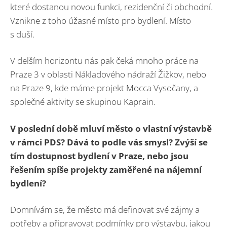
které dostanou novou funkci, rezidenční či obchodní.
Vznikne z toho úžasné místo pro bydlení. Místo
s duší.
V delším horizontu nás pak čeká mnoho práce na
Praze 3 v oblasti Nákladového nádraží Žižkov, nebo
na Praze 9, kde máme projekt Mocca Vysočany, a
společné aktivity se skupinou Kaprain.
V poslední době mluví město o vlastní výstavbě
v rámci PDS? Dává to podle vás smysl? Zvýší se
tím dostupnost bydlení v Praze, nebo jsou
řešením spíše projekty zaměřené na nájemní
bydlení?
Domnívám se, že město má definovat své zájmy a
potřeby a připravovat podmínky pro výstavbu, jakou