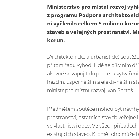
Ministerstvo pro místní rozvoj vyhl
z
programu Podpora architektonick
ní vyčlenilo celkem 5 milionů koru
staveb a veřejných prostranství. Ma
korun.
„Architektonické a urbanistické soutěže
přitom řadu výhod. Lidé se díky nim dř
aktivně se zapojit do procesu vytváření
hezčím, úspornějším a efektivnějším st
ministr pro místní rozvoj Ivan Bartoš.
Předmětem soutěže mohou být návrhy 
prostranství, ostatních staveb veřejné 
ve vlastnictví obce. Ve všech případec
existujících staveb. Kromě toho může