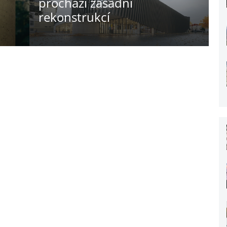
prochází zásadní
rekonstrukcí