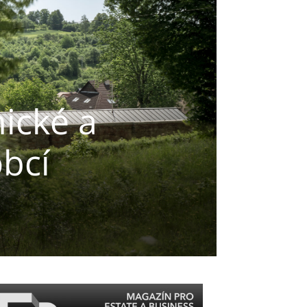
ické a
obcí