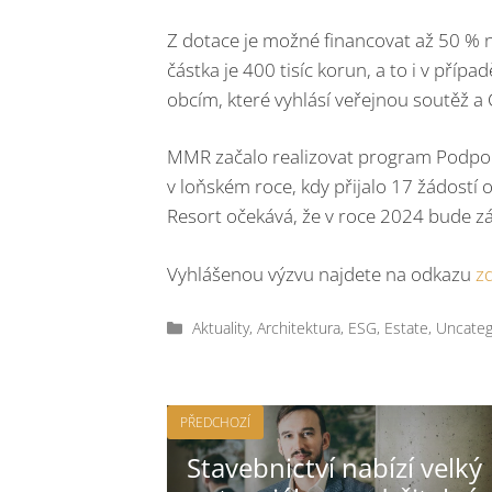
Z dotace je možné financovat až 50 % 
částka je 400 tisíc korun, a to i v pří
obcím, které vyhlásí veřejnou soutěž a 
MMR začalo realizovat program Podpora
v loňském roce, kdy přijalo 17 žádostí 
Resort očekává, že v roce 2024 bude 
Vyhlášenou výzvu najdete na odkazu
z
Rubriky
Aktuality
,
Architektura
,
ESG
,
Estate
,
Uncateg
PŘEDCHOZÍ
Stavebnictví nabízí velký