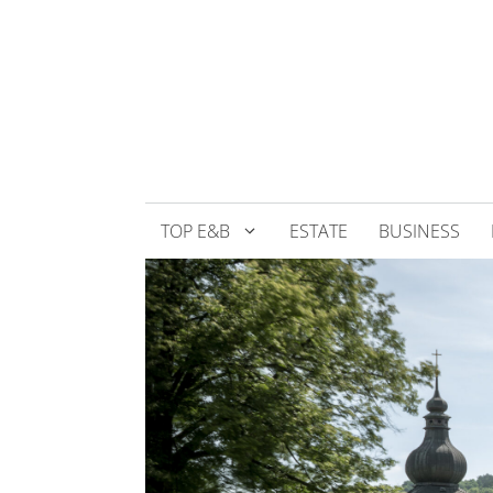
Přeskočit
na
obsah
TOP E&B
ESTATE
BUSINESS