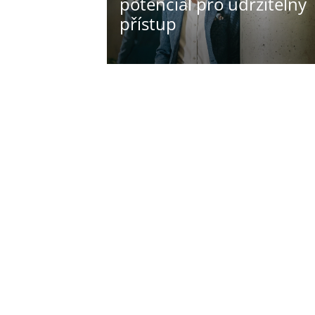
potenciál pro udržitelný
přístup