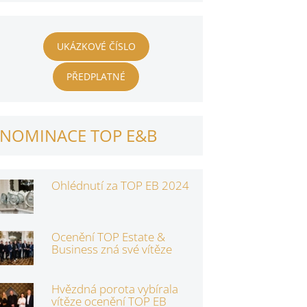
UKÁZKOVÉ ČÍSLO
PŘEDPLATNÉ
NOMINACE TOP E&B
Ohlédnutí za TOP EB 2024
Ocenění TOP Estate &
Business zná své vítěze
Hvězdná porota vybírala
vítěze ocenění TOP EB