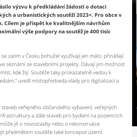
ásilo výzvu k předkládání žádostí o dotaci
ých a urbanistických soutěží 2023+. P
ro obce v
n. Cílem je přispět ke kvalitnějším návrhům
ximální výše podpory na soutěž je 400 tisíc
 se zatím v Česku bohužel využívají jen málo, přinášejí
íve seznámí se stavebními projekty. Dávají jim možnost
 míst, kde žijí. Soutěže taky prokazatelně vedou k
avbám,“ uvedl místopředseda vlády pro digitalizaci a
staveb veřejného občanského vybavení, veřejných
infrastruktury a dále staveb pro bydlení na pozemcích
h může jít o novostavby nebo o rekonstrukce
 být předmětem soutěže také koncepce území.