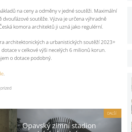
nákladů na ceny a odměny v jedné soutěži. Maximální
padě dvoufázové soutěže. Výzva je určena výhradně
Česká komora architektů ji uzná jako regulérní.
 architektonických a urbanistických soutěží 2023+
o dotace v celkové výši necelých 6 milionů korun.
zájem o dotace podobný.
de
.
orized
DALŠÍ
Opavský zimní stadion