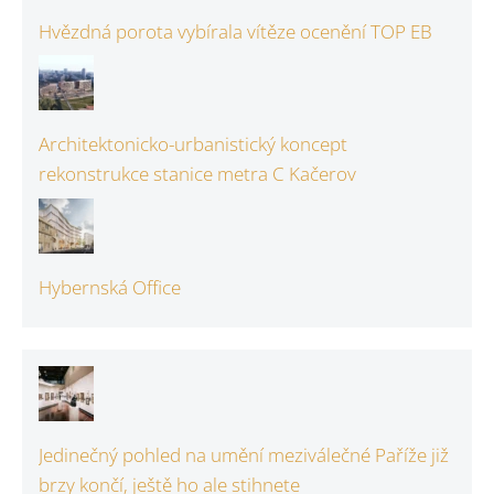
Hvězdná porota vybírala vítěze ocenění TOP EB
Architektonicko-urbanistický koncept
rekonstrukce stanice metra C Kačerov
Hybernská Office
Jedinečný pohled na umění meziválečné Paříže již
brzy končí, ještě ho ale stihnete