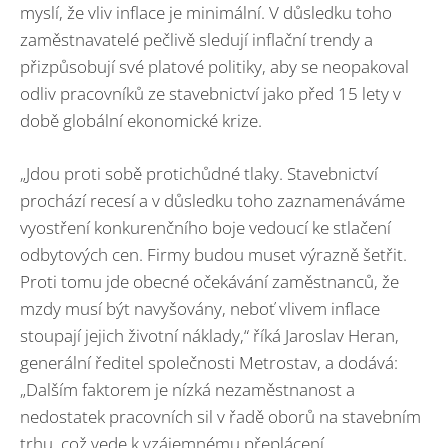
myslí, že vliv inflace je minimální. V důsledku toho
zaměstnavatelé pečlivě sledují inflační trendy a
přizpůsobují své platové politiky, aby se neopakoval
odliv pracovníků ze stavebnictví jako před 15 lety v
době globální ekonomické krize.
„Jdou proti sobě protichůdné tlaky. Stavebnictví
prochází recesí a v důsledku toho zaznamenáváme
vyostření konkurenčního boje vedoucí ke stlačení
odbytových cen. Firmy budou muset výrazně šetřit.
Proti tomu jde obecné očekávání zaměstnanců, že
mzdy musí být navyšovány, neboť vlivem inflace
stoupají jejich životní náklady,“ říká Jaroslav Heran,
generální ředitel společnosti Metrostav, a dodává:
„Dalším faktorem je nízká nezaměstnanost a
nedostatek pracovních sil v řadě oborů na stavebním
trhu, což vede k vzájemnému přeplácení