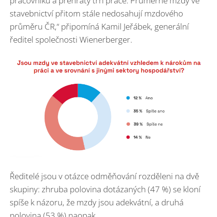
pracovníků a přehřátý trh práce. Průměrné mzdy ve
stavebnictví přitom stále nedosahují mzdového
průměru ČR,“ připomíná Kamil Jeřábek, generální
ředitel společnosti Wienerberger.
Ředitelé jsou v otázce odměňování rozděleni na dvě
skupiny: zhruba polovina dotázaných (47 %) se kloní
spíše k názoru, že mzdy jsou adekvátní, a druhá
polovina (53 %) naopak.