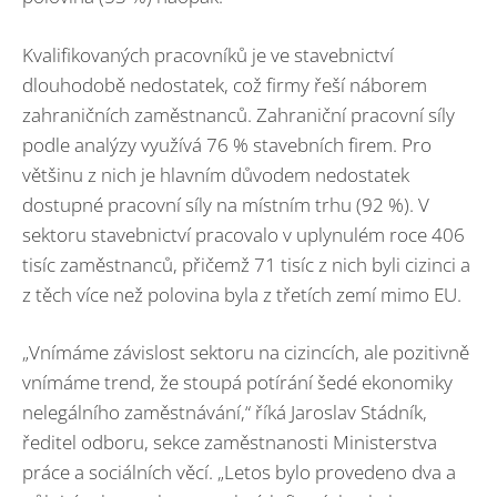
Kvalifikovaných pracovníků je ve stavebnictví
dlouhodobě nedostatek, což firmy řeší náborem
zahraničních zaměstnanců. Zahraniční pracovní síly
podle analýzy využívá 76 % stavebních firem. Pro
většinu z nich je hlavním důvodem nedostatek
dostupné pracovní síly na místním trhu (92 %). V
sektoru stavebnictví pracovalo v uplynulém roce 406
tisíc zaměstnanců, přičemž 71 tisíc z nich byli cizinci a
z těch více než polovina byla z třetích zemí mimo EU.
„Vnímáme závislost sektoru na cizincích, ale pozitivně
vnímáme trend, že stoupá potírání šedé ekonomiky
nelegálního zaměstnávání,“ říká Jaroslav Stádník,
ředitel odboru, sekce zaměstnanosti Ministerstva
práce a sociálních věcí. „Letos bylo provedeno dva a