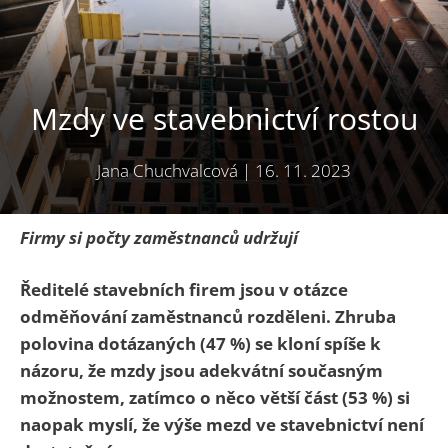
Mzdy ve stavebnictví rostou
Jana Chuchvalcová
|
16. 11. 2023
Firmy si počty zaměstnanců udržují
Ředitelé stavebních firem jsou v otázce
odměňování zaměstnanců rozděleni. Zhruba
polovina dotázaných (47 %) se kloní spíše k
názoru, že mzdy jsou adekvátní současným
možnostem, zatímco o něco větší část (53 %) si
naopak myslí, že výše mezd ve stavebnictví není