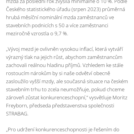
mzda za poslední rok zvýšila minimálně o 10 %. Podle
Českého statistického úřadu (srpen 2023) průměrná
hrubá měsíční nominální mzda zaměstnanců ve
stavebních podnicích s 50 a více zaměstnanci
meziročně vzrostla o 9,7 %.
„Vývoj mezd je ovlivněn vysokou inflací, která vytváří
výrazný tlak na jejich růst, abychom zaměstnancům
zachovali reálnou hladinu příjmů. Vzhledem ke stále
rostoucím nárokům by si naše odvětví obecně
zasloužilo vyšší mzdy, ale současná situace na českém
stavebním trhu to zcela neumožňuje, pokud chceme
zároveň zůstat konkurenceschopní,“ vysvětluje Moritz
Freyborn, předseda představenstva společnosti
STRABAG.
„Pro udržení konkurenceschopnosti je řešením do