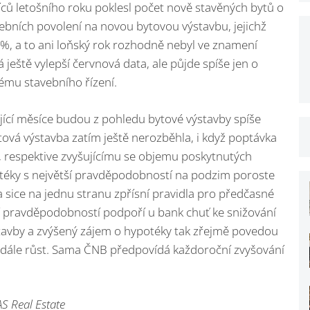
íců letošního roku poklesl počet nově stavěných bytů o
ebních povolení na novou bytovou výstavbu, jejichž
3 %, a to ani loňský rok rozhodně nebyl ve znamení
ještě vylepší červnová data, ale půjde spíše jen o
ému stavebního řízení.
jící měsíce budou z pohledu bytové výstavby spíše
ytová výstavba zatím ještě nerozběhla, i když poptávka
, respektive zvyšujícímu se objemu poskytnutých
téky s největší pravděpodobností na podzim poroste
a sice na jednu stranu zpřísní pravidla pro předčasné
ší pravděpodobností podpoří u bank chuť ke snižování
tavby a zvýšený zájem o hypotéky tak zřejmě povedou
adále růst. Sama ČNB předpovídá každoroční zvyšování
S Real Estate