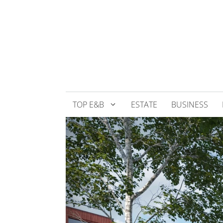
Přeskočit
na
obsah
TOP E&B
ESTATE
BUSINESS