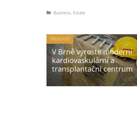
Rubriky
Business
,
Estate
PŘEDCHOZÍ
V Brně vyroste moderní
kardiovaskulární a
transplantační centrum