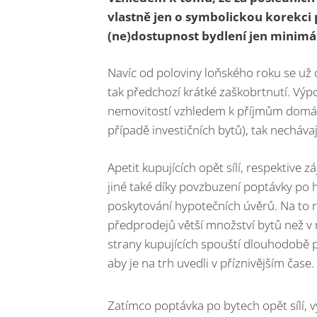
vlastně jen o symbolickou korekci 
(ne)dostupnost bydlení jen minimá
Navíc od poloviny loňského roku se už c
tak předchozí krátké zaškobrtnutí. Výpo
nemovitostí vzhledem k příjmům domác
případě investičních bytů), tak nechávaj
Apetit kupujících opět sílí, respektive 
jiné také díky povzbuzení poptávky po 
poskytování hypotečních úvěrů. Na to r
předprodejů větší množství bytů než v 
strany kupujících spouští dlouhodobě př
aby je na trh uvedli v příznivějším čase.
Zatímco poptávka po bytech opět sílí, v