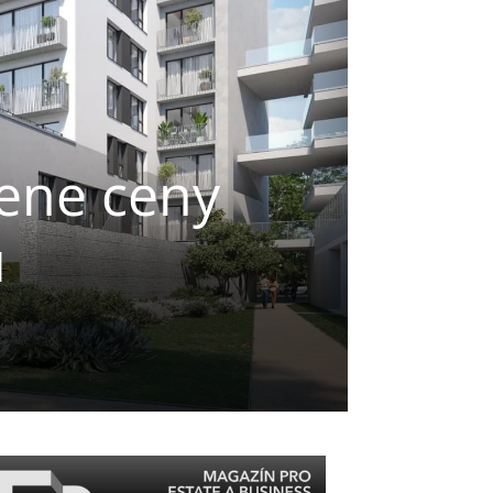
ene ceny
u