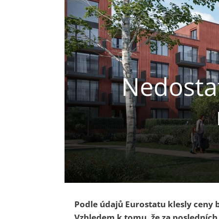
Nedosta
Podle údajů Eurostatu klesly ceny 
Vzhledem k tomu, že za posledních p