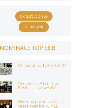
UKÁZKOVÉ ČÍSLO
PŘEDPLATNÉ
NOMINACE TOP E&B
Ohlédnutí za TOP EB 2024
Ocenění TOP Estate &
Business zná své vítěze
Hvězdná porota vybírala
vítěze ocenění TOP EB