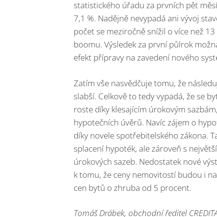
statistického úřadu za prvních pět měs
7,1 %. Nadějně nevypadá ani vývoj stav
počet se meziročně snížil o více než 1
boomu. Výsledek za první půlrok možná 
efekt přípravy na zavedení nového syst
Zatím vše nasvědčuje tomu, že následu
slabší. Celkově to tedy vypadá, že se b
roste díky klesajícím úrokovým sazbám
hypotečních úvěrů. Navíc zájem o hypo
díky novele spotřebitelského zákona. T
splacení hypoték, ale zároveň s největ
úrokových sazeb. Nedostatek nové výs
k tomu, že ceny nemovitostí budou i n
cen bytů o zhruba od 5 procent.
Tomáš Drábek, obchodní ředitel CREDITA