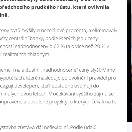
předchozího prudkého růstu, která ovlivnila
lně.
eny bytů zvýšily o necelá dvě procenta, a eliminovaly
čty centrální banky, podle kterých jsou ceny
ností nadhodnoceny o 62 % (a o více než 20 % v
í realitní trh chladným.
zájemci i na aktuální „nadhodnocené“ ceny slyší. Mimo
hypotékách, které následuje po uvolnění pravidel pro
eagují developeři, kteří postupně uvolňují do
minulých dvou letech. V očekávání vyššího zájmu ze
ipravené a povolené projekty, u kterých čekali na to,
ýstavba zůstává dál neflexibilní. Podle údajů