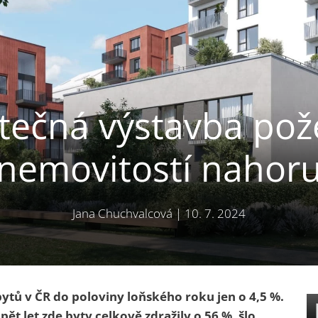
tečná výstavba pož
nemovitostí nahor
Jana Chuchvalcová
|
10. 7. 2024
bytů v ČR do poloviny loňského roku jen o 4,5 %.
ět let zde byty celkově zdražily o 56 %, šlo