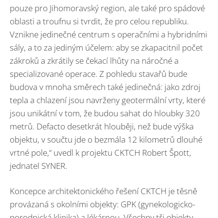
pouze pro Jihomoravský region, ale také pro spádové
oblasti a troufnu si tvrdit, že pro celou republiku.
Vznikne jedinečné centrum s operačními a hybridními
sály, a to za jediným účelem: aby se zkapacitnil počet
zákroků a zkrátily se čekací lhůty na náročné a
specializované operace. Z pohledu stavařů bude
budova v mnoha směrech také jedinečná: jako zdroj
tepla a chlazení jsou navrženy geotermální vrty, které
jsou unikátní v tom, že budou sahat do hloubky 320
metrů. Defacto desetkrát hlouběji, než bude výška
objektu, v součtu jde o bezmála 12 kilometrů dlouhé
vrtné pole,“ uvedl k projektu CKTCH Robert Špott,
jednatel SYNER.
Koncepce architektonického řešení CKTCH je těsně
provázaná s okolními objekty: GPK (gynekologicko-
porodnická klinika) a lékárnou. Všechny tři objekty