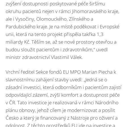
zvýšení dostupnosti poskytované péče širšímu
okruhu pacientů nejen v rámci Jihomoravského kraje,
ale i Vysočiny, Olomouckého, Zlínského a
Pardubického kraje. Je na místě poděkovat i Evropské
unii, která na tento projekt přispěla takřka 1,3
miliardy Kč. Těším se, až se nové prostory otevřou a
budou sloužit pacientům i zdravotníkům,“ uvedl
ministr zdravotnictví Vlastimil Válek.
Vrchní ředitel Sekce fondů EU MPO Marian Piecha k
slavnostnímu zahájení stavby uvedl: „Jedná se o
zásadní investici, která odborníkům i pacientům zajistí
odpovídající zázemí, zvýší komfort a dostupnost péče
v ČR. Tato investice je realizovaná v rámci Národního
plánu obnovy, jehož cílem je modernizovat a posílit
Česko a který je financovaný z Nástroje pro oživení a
odolnost. Z těchto prostředků EU jde na investice a