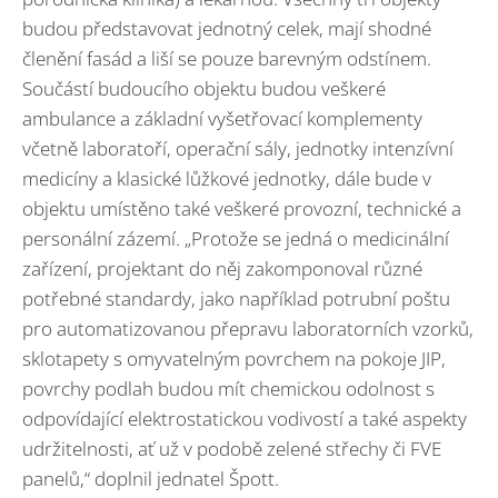
budou představovat jednotný celek, mají shodné
členění fasád a liší se pouze barevným odstínem.
Součástí budoucího objektu budou veškeré
ambulance a základní vyšetřovací komplementy
včetně laboratoří, operační sály, jednotky intenzívní
medicíny a klasické lůžkové jednotky, dále bude v
objektu umístěno také veškeré provozní, technické a
personální zázemí. „Protože se jedná o medicinální
zařízení, projektant do něj zakomponoval různé
potřebné standardy, jako například potrubní poštu
pro automatizovanou přepravu laboratorních vzorků,
sklotapety s omyvatelným povrchem na pokoje JIP,
povrchy podlah budou mít chemickou odolnost s
odpovídající elektrostatickou vodivostí a také aspekty
udržitelnosti, ať už v podobě zelené střechy či FVE
panelů,“ doplnil jednatel Špott.