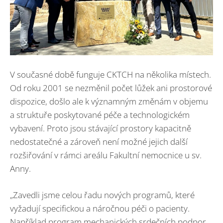
V současné době funguje CKTCH na několika místech.
Od roku 2001 se nezměnil počet lůžek ani prostorové
dispozice, došlo ale k významným změnám v objemu
a struktuře poskytované péče a technologickém
vybavení. Proto jsou stávající prostory kapacitně
nedostatečné a zároveň není možné jejich další
rozšiřování v rámci areálu Fakultní nemocnice u sv.
Anny.
„Zavedli jsme celou řadu nových programů, které
vyžadují specifickou a náročnou péči o pacienty.
Například program mechanických srdečních podpor,