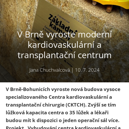
V Brně vyroste moderní
kardiovaskulární a
transplantační centrum
Jana Chuchvalcová
|
10. 7. 2024
V Brně-Bohunicích vyroste nová budova vysoce
specializovaného Centra kardiovaskulární a
transplantační chirurgie (CKTCH). Zvýší se tím
lůžková kapacita centra o 35 lůžek a lékaři
budou mít k dispozici o jeden operační sál více.
Projekt „Vybudování centra kardiovaskulární a