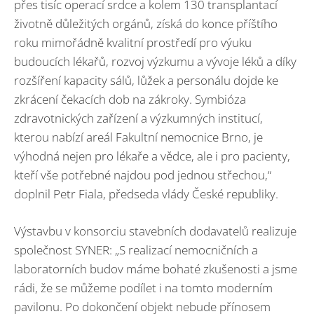
přes tisíc operací srdce a kolem 130 transplantací
životně důležitých orgánů, získá do konce příštího
roku mimořádně kvalitní prostředí pro výuku
budoucích lékařů, rozvoj výzkumu a vývoje léků a díky
rozšíření kapacity sálů, lůžek a personálu dojde ke
zkrácení čekacích dob na zákroky. Symbióza
zdravotnických zařízení a výzkumných institucí,
kterou nabízí areál Fakultní nemocnice Brno, je
výhodná nejen pro lékaře a vědce, ale i pro pacienty,
kteří vše potřebné najdou pod jednou střechou,“
doplnil Petr Fiala, předseda vlády České republiky.
Výstavbu v konsorciu stavebních dodavatelů realizuje
společnost SYNER: „S realizací nemocničních a
laboratorních budov máme bohaté zkušenosti a jsme
rádi, že se můžeme podílet i na tomto moderním
pavilonu. Po dokončení objekt nebude přínosem