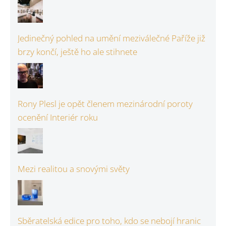
Jedinečný pohled na umění meziválečné Paříže již
brzy končí, ještě ho ale stihnete
Rony Plesl je opět členem mezinárodní poroty
ocenění Interiér roku
Mezi realitou a snovými světy
Sběratelská edice pro toho, kdo se nebojí hranic