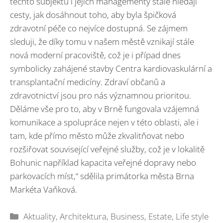
těchto subjektů i jejich managementy stále hledají
cesty, jak dosáhnout toho, aby byla špičková
zdravotní péče co nejvíce dostupná. Se zájmem
sleduji, že díky tomu v našem městě vznikají stále
nová moderní pracoviště, což je i případ dnes
symbolicky zahájené stavby Centra kardiovaskulární a
transplantační medicíny. Zdraví občanů a
zdravotnictví jsou pro nás významnou prioritou.
Děláme vše pro to, aby v Brně fungovala vzájemná
komunikace a spolupráce nejen v této oblasti, ale i
tam, kde přímo město může zkvalitňovat nebo
rozšiřovat související veřejné služby, což je v lokalitě
Bohunic například kapacita veřejné dopravy nebo
parkovacích míst,“ sdělila primátorka města Brna
Markéta Vaňková.
Rubriky
Aktuality
,
Architektura
,
Business
,
Estate
,
Life style