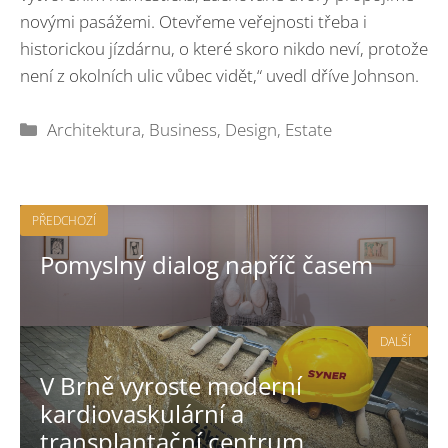
novými pasážemi. Otevřeme veřejnosti třeba i
historickou jízdárnu, o které skoro nikdo neví, protože
není z okolních ulic vůbec vidět,“ uvedl dříve Johnson.
Rubriky
Architektura
,
Business
,
Design
,
Estate
PŘEDCHOZÍ
Pomyslný dialog napříč časem
DALŠÍ
V Brně vyroste moderní
kardiovaskulární a
transplantační centrum