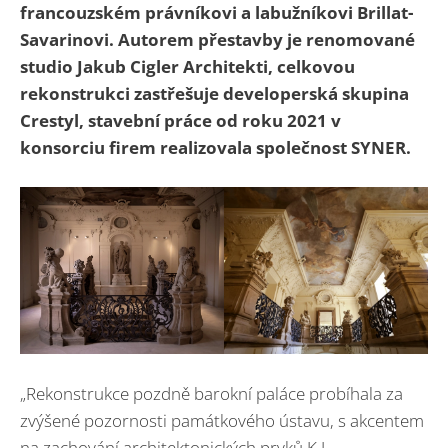
francouzském právníkovi a labužníkovi Brillat-
Savarinovi. Autorem přestavby je renomované
studio Jakub Cigler Architekti, celkovou
rekonstrukci zastřešuje developerská skupina
Crestyl, stavební práce od roku 2021 v
konsorciu firem realizovala společnost SYNER.
„Rekonstrukce pozdně barokní paláce probíhala za
zvýšené pozornosti památkového ústavu, s akcentem
na zachování architektonických prvků K.I.