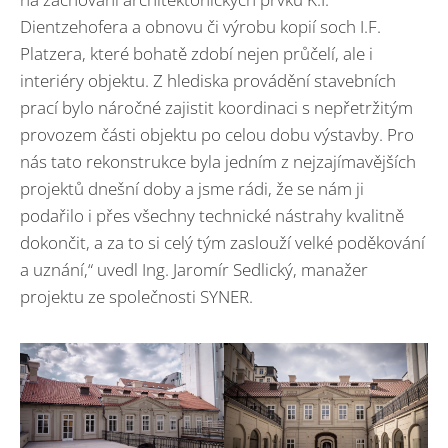
Dientzehofera a obnovu či výrobu kopií soch I.F.
Platzera, které bohatě zdobí nejen průčelí, ale i
interiéry objektu. Z hlediska provádění stavebních
prací bylo náročné zajistit koordinaci s nepřetržitým
provozem části objektu po celou dobu výstavby. Pro
nás tato rekonstrukce byla jedním z nejzajímavějších
projektů dnešní doby a jsme rádi, že se nám ji
podařilo i přes všechny technické nástrahy kvalitně
dokončit, a za to si celý tým zaslouží velké poděkování
a uznání,“ uvedl Ing. Jaromír Sedlický, manažer
projektu ze společnosti SYNER.