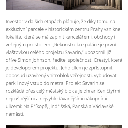
Investor v dalších etapách plánuje, že díky tomu na
exkluzivní parcele v historickém centru Prahy vznikne
lokalita, která se má zaplnit kancelářemi, obchody i
veřejným prostorem. „Rekonstrukce paláce je první
vlaštovkou celého projektu Savarin,“ upozornil již
dříve Simon Johnson, ředitel společnosti Crestyl, která
je developerem projektu. Jeho cílem je zpřístupnit
doposud uzavřený vnitroblok veřejnosti, vybudovat
park i nový vstup do metra. Projekt Savarin se
rozkládá přes celý městský blok a je ohraničen čtyřmi
nejrušnějšími a nejvyhledávanějšími nákupními
ulicemi: Na Příkopě, Jindřišská, Panská a Václavské
náměstí.