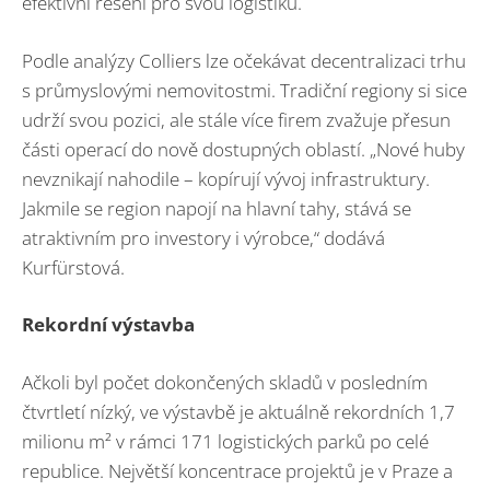
efektivní řešení pro svou logistiku.
Podle analýzy Colliers lze očekávat decentralizaci trhu
s průmyslovými nemovitostmi. Tradiční regiony si sice
udrží svou pozici, ale stále více firem zvažuje přesun
části operací do nově dostupných oblastí. „Nové huby
nevznikají nahodile – kopírují vývoj infrastruktury.
Jakmile se region napojí na hlavní tahy, stává se
atraktivním pro investory i výrobce,“ dodává
Kurfürstová.
Rekordní výstavba
Ačkoli byl počet dokončených skladů v posledním
čtvrtletí nízký, ve výstavbě je aktuálně rekordních 1,7
milionu m² v rámci 171 logistických parků po celé
republice. Největší koncentrace projektů je v Praze a