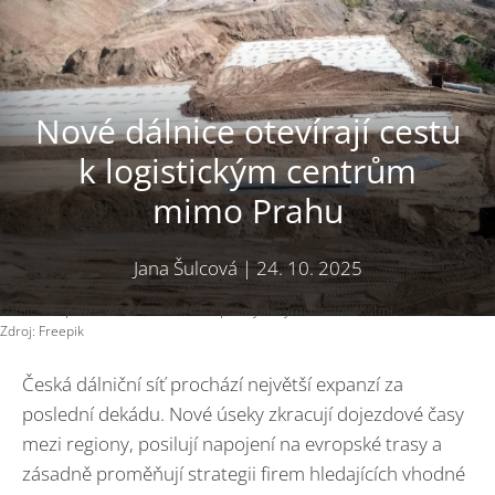
Nové dálnice otevírají cestu
k logistickým centrům
mimo Prahu
Jana Šulcová
|
24. 10. 2025
Dálniční expanze v Česku mění trh s průmyslovými nemovitostmi.
Zdroj: Freepik
Česká dálniční síť prochází největší expanzí za
poslední dekádu. Nové úseky zkracují dojezdové časy
mezi regiony, posilují napojení na evropské trasy a
zásadně proměňují strategii firem hledajících vhodné