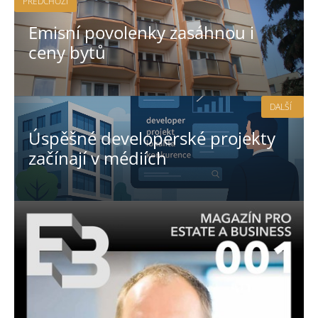
PŘEDCHOZÍ
Emisní povolenky zasáhnou i
ceny bytů
DALŠÍ
Úspěšné developerské projekty
začínají v médiích