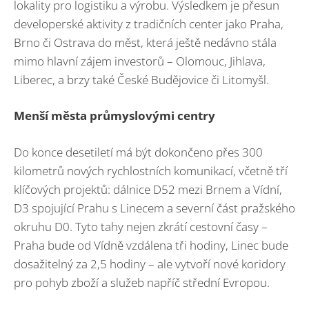
lokality pro logistiku a výrobu. Výsledkem je přesun
developerské aktivity z tradičních center jako Praha,
Brno či Ostrava do měst, která ještě nedávno stála
mimo hlavní zájem investorů – Olomouc, Jihlava,
Liberec, a brzy také České Budějovice či Litomyšl.
Menší města průmyslovými centry
Do konce desetiletí má být dokončeno přes 300
kilometrů nových rychlostních komunikací, včetně tří
klíčových projektů: dálnice D52 mezi Brnem a Vídní,
D3 spojující Prahu s Linecem a severní část pražského
okruhu D0. Tyto tahy nejen zkrátí cestovní časy –
Praha bude od Vídně vzdálena tři hodiny, Linec bude
dosažitelný za 2,5 hodiny – ale vytvoří nové koridory
pro pohyb zboží a služeb napříč střední Evropou.