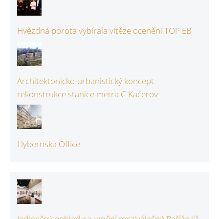
Hvězdná porota vybírala vítěze ocenění TOP EB
Architektonicko-urbanistický koncept
rekonstrukce stanice metra C Kačerov
Hybernská Office
Jedinečný pohled na umění meziválečné Paříže již