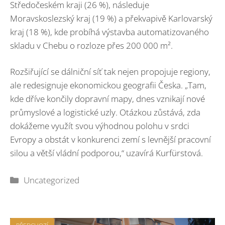
Středočeském kraji (26 %), následuje
Moravskoslezský kraj (19 %) a překvapivě Karlovarský
kraj (18 %), kde probíhá výstavba automatizovaného
skladu v Chebu o rozloze přes 200 000 m².
Rozšiřující se dálniční síť tak nejen propojuje regiony,
ale redesignuje ekonomickou geografii Česka. „Tam,
kde dříve končily dopravní mapy, dnes vznikají nové
průmyslové a logistické uzly. Otázkou zůstává, zda
dokážeme využít svou výhodnou polohu v srdci
Evropy a obstát v konkurenci zemí s levnější pracovní
silou a větší vládní podporou,“ uzavírá Kurfürstová.
Rubriky
Uncategorized