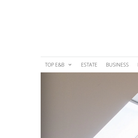
Přeskočit
na
obsah
TOP E&B
ESTATE
BUSINESS