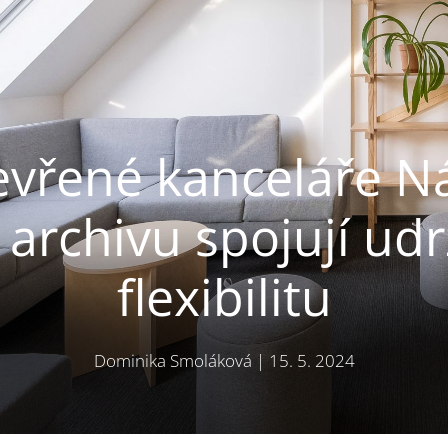
evřené kanceláře N
archivu spojují udr
flexibilitu
Dominika Smoláková
|
15. 5. 2024