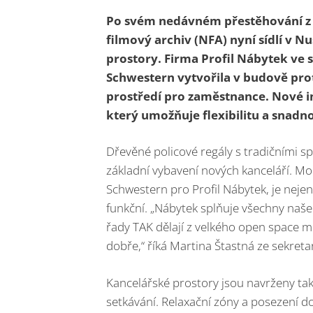
Po svém nedávném přestěhování z 
filmový archiv (NFA) nyní sídlí v N
prostory. Firma Profil Nábytek ve 
Schwestern vytvořila v budově prot
prostředí pro zaměstnance. Nové i
který umožňuje flexibilitu a snadn
Dřevěné policové regály s tradičními spo
základní vybavení nových kanceláří. Mo
Schwestern pro Profil Nábytek, je nejen 
funkční. „Nábytek splňuje všechny naše 
řady TAK dělají z velkého open space me
dobře,“ říká Martina Štastná ze sekreta
Kancelářské prostory jsou navrženy ta
setkávání. Relaxační zóny a posezení 