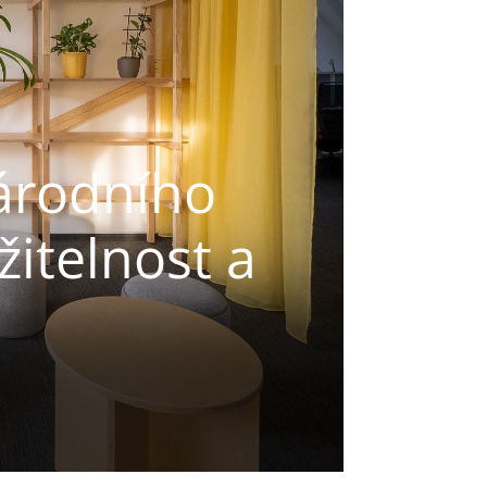
árodního
žitelnost a