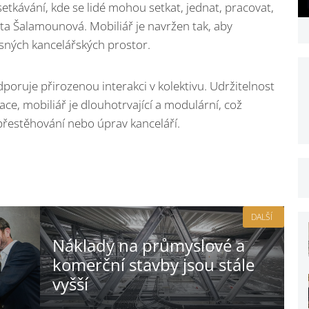
etkávání, kde se lidé mohou setkat, jednat, pracovat,
Iveta Šalamounová. Mobiliář je navržen tak, aby
asných kancelářských prostor.
dporuje přirozenou interakci v kolektivu. Udržitelnost
zace, mobiliář je dlouhotrvající a modulární, což
 přestěhování nebo úprav kanceláří.
DALŠÍ
Náklady na průmyslové a
komerční stavby jsou stále
vyšší