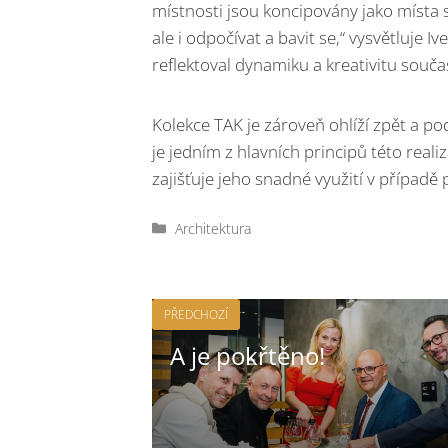
místnosti jsou koncipovány jako místa s
ale i odpočívat a bavit se,“ vysvětluje 
reflektoval dynamiku a kreativitu souč
Kolekce TAK je zároveň ohlíží zpět a po
je jedním z hlavních principů této reali
zajišťuje jeho snadné využití v případě
Rubriky
Architektura
PŘEDCHOZÍ
A je pokřtěno!