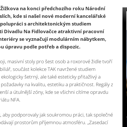
Žižkova na konci předchozího roku Národní
uslích, kde si našel nové moderní kancelářské
spolupráci s architektonickým studiem
i Divadlu Na Fidlovačce atraktivní pracovní
nteriéry se vyznačují modulárním nábytkem,
ou úpravu podle potřeb a dispozic.
ji, masivní stoly pro šest osob a roxorové židle tvoří
biliář, součást kolekce TAK navržené studiem
ekologicky šetrný, ale také esteticky přitažlivý a
požadavky na kvalitu, estetiku a praktičnost. Regály z
nší a útulnější zóny, kde se všichni cítíme opravdu
riátu NFA.
k, aby podporovaly jak soukromou práci, tak společné
dodávají prostorům příjemnou atmosféru. „Zasedací