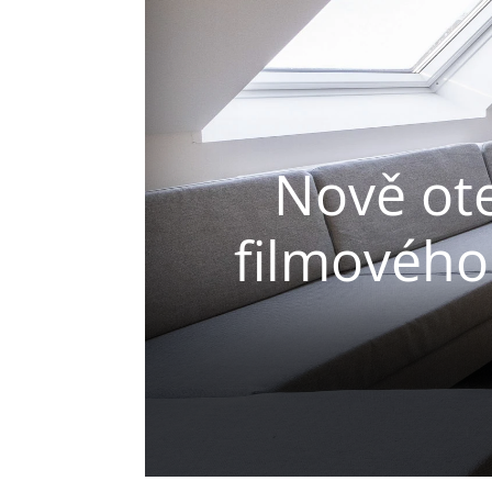
Nově ot
filmového 