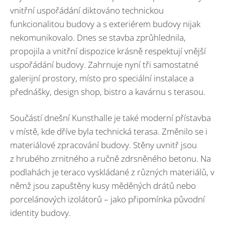
vnitřní uspořádání diktováno technickou
funkcionalitou budovy a s exteriérem budovy nijak
nekomunikovalo. Dnes se stavba zprůhlednila,
propojila a vnitřní dispozice krásně respektují vnější
uspořádání budovy. Zahrnuje nyní tři samostatné
galerijní prostory, místo pro speciální instalace a
přednášky, design shop, bistro a kavárnu s terasou.
Součástí dnešní Kunsthalle je také moderní přístavba
v místě, kde dříve byla technická terasa. Změnilo se i
materiálové zpracování budovy. Stěny uvnitř jsou
z hrubého zrnitného a ručně zdrsněného betonu. Na
podlahách je teraco vyskládané z různých materiálů, v
němž jsou zapuštěny kusy měděných drátů nebo
porcelánových izolátorů – jako připomínka původní
identity budovy.