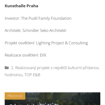
Kunsthalle Praha
Investor: The Pudil Family Foundation
Architekt: Schindler Seko Architekti
Projekt osvětlení: Lighting Project & Consulting
Realizace osvětlení: EXX
Rubriky
2. Realizovaný projekt s největší kulturní přidanou
hodnotou
,
TOP E&B
PŘEDCHOZÍ