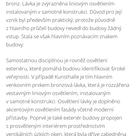
bronz. Lávka je zvýrazněna liniovým osvětlením
instalovaným v samotné konstrukci. Důvod pro její
vznik byl především praktický, protože původně
z hlavního průčelí budovy nevedl do budovy žádný
vstup. Stala se však hlavním poznávacím znakem
budovy.
Samostatnou disciplínou je rovněž osvětlení
exteriéru, které pomáhá budovu identifikovat široké
veřejnosti. V případě Kunsthalle je tím hlavním
venkovním prvkem bronzová lávka, která je rozzářena
vestavným liniovým osvětlením, instalovaným
v samotné konstrukci. Osvětlení lávky je doplněno
akcentovým osvětlením fasády včetně moderní
přístavby. Poprvé je také exteriér budovy propojen
s prosvětleným interiérem prostřednictvím
vertikálních úzkých oken, která byla dříve zabedněna