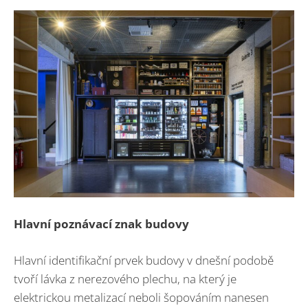
Hlavní poznávací znak budovy
Hlavní identifikační prvek budovy v dnešní podobě
tvoří lávka z nerezového plechu, na který je
elektrickou metalizací neboli šopováním nanesen