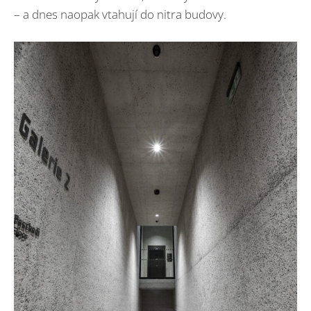
– a dnes naopak vtahují do nitra budovy.