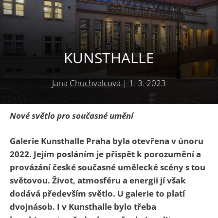
KUNSTHALLE
Jana Chuchvalcová
|
1. 3. 2023
Nové světlo pro současné umění
Galerie Kunsthalle Praha byla otevřena v únoru
2022. Jejím posláním je přispět k porozumění a
provázání české současné umělecké scény s tou
světovou. Ž
ivot, atmosféru a energii jí však
dodává především světlo. U galerie to platí
dvojnásob. I v Kunsthalle bylo třeba