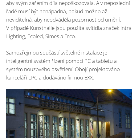
aby svým zářením díla nepoškozovala. A v neposlední
řadě musí být nenápadná, pokud možno až
neviditelná, aby neodváděla pozornost od umění.
V případě Kunsthalle jsou použita svítidla značek Intra
Lighting, Ecoled, Simes a Erco.
Samozřejmou součástí světelné instalace je
inteligentní systém řízení pomocí PC a tabletu a
systém nouzového osvětlení. Obojí projektováno
kanceláří LPC a dodáváno firmou EXX.