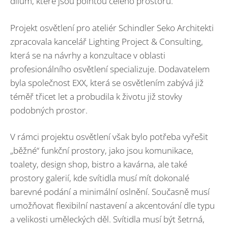
dílům, které jsou pointou celého prostoru.
Projekt osvětlení pro ateliér Schindler Seko Architekti
zpracovala kancelář Lighting Project & Consulting,
která se na návrhy a konzultace v oblasti
profesionálního osvětlení specializuje. Dodavatelem
byla společnost EXX, která se osvětlením zabývá již
téměř třicet let a probudila k životu již stovky
podobných prostor.
V rámci projektu osvětlení však bylo potřeba vyřešit
„běžné“ funkční prostory, jako jsou komunikace,
toalety, design shop, bistro a kavárna, ale také
prostory galerií, kde svítidla musí mít dokonalé
barevné podání a minimální oslnění. Současně musí
umožňovat flexibilní nastavení a akcentování dle typu
a velikosti uměleckých děl. Svítidla musí být šetrná,