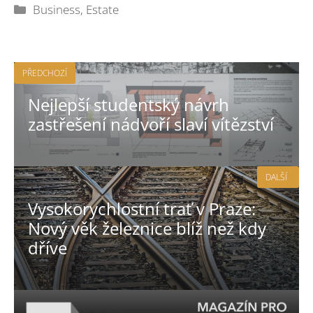
Rubriky
Business
,
Estate
PŘEDCHOZÍ
Nejlepší studentský návrh
zastřešení nádvoří slaví vítězství
DALŠÍ
Vysokorychlostní trať v Praze:
Nový věk železnice blíž než kdy
dříve