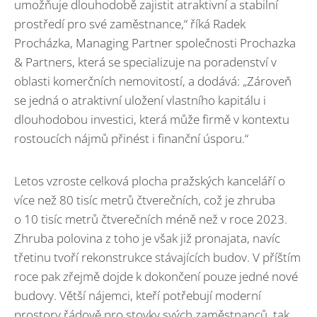
umožňuje dlouhodobě zajistit atraktivní a stabilní
prostředí pro své zaměstnance,“ říká Radek
Procházka, Managing Partner společnosti Prochazka
& Partners, která se specializuje na poradenství v
oblasti komerčních nemovitostí, a dodává: „Zároveň
se jedná o atraktivní uložení vlastního kapitálu i
dlouhodobou investici, která může firmě v kontextu
rostoucích nájmů přinést i finanční úsporu.“
Letos vzroste celková plocha pražských kanceláří o
více než 80 tisíc metrů čtverečních, což je zhruba
o 10 tisíc metrů čtverečních méně než v roce 2023.
Zhruba polovina z toho je však již pronajata, navíc
třetinu tvoří rekonstrukce stávajících budov. V příštím
roce pak zřejmě dojde k dokončení pouze jedné nové
budovy. Větší nájemci, kteří potřebují moderní
prostory řádově pro stovky svých zaměstnanců, tak