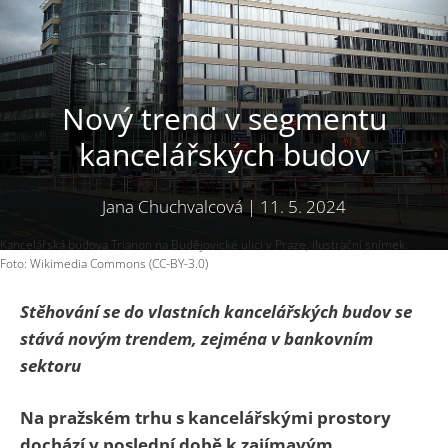
Nový trend v segmentu
kancelářských budov
Jana Chuchvalcová
|
11. 5. 2024
Kancelářská budova Trianon na Budějovické ulici v Praze, ilustrační snímek.
Foto: Wikimedia Commons (CC-BY-3.0)
Stěhování se do vlastních kancelářských budov se
stává novým trendem, zejména v bankovním
sektoru
Na pražském trhu s kancelářskými prostory
dochází v poslední době k zajímavým