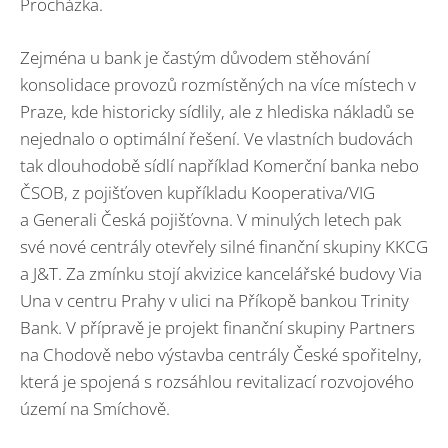
Procházka.
Zejména u bank je častým důvodem stěhování
konsolidace provozů rozmístěných na více místech v
Praze, kde historicky sídlily, ale z hlediska nákladů se
nejednalo o optimální řešení. Ve vlastních budovách
tak dlouhodobě sídlí například Komerční banka nebo
ČSOB, z pojišťoven kupříkladu Kooperativa/VIG
a Generali Česká pojišťovna. V minulých letech pak
své nové centrály otevřely silné finanční skupiny KKCG
a J&T. Za zmínku stojí akvizice kancelářské budovy Via
Una v centru Prahy v ulici na Příkopě bankou Trinity
Bank. V přípravě je projekt finanční skupiny Partners
na Chodově nebo výstavba centrály České spořitelny,
která je spojená s rozsáhlou revitalizací rozvojového
území na Smíchově.