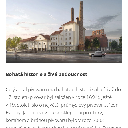
Bohatá historie a živá budoucnost
Celý areál pivovaru má bohatou historii sahající až do
17. století (pivovar byl založen v roce 1694). Ještě
v 19. století šlo o největší průmyslový pivovar střední
Evropy. Jádro pivovaru se sklepními prostory,
komínem a bránou pivovaru bylo v roce 2003
prohlášeno za historickou kulturní památku. Stavební