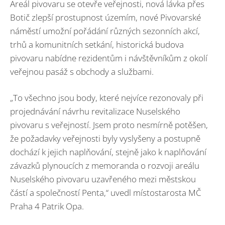
Areál pivovaru se otevře veřejnosti, nová lávka přes
Botič zlepší prostupnost územím, nové Pivovarské
náměstí umožní pořádání různých sezonních akcí,
trhů a komunitních setkání, historická budova
pivovaru nabídne rezidentům i návštěvníkům z okolí
veřejnou pasáž s obchody a službami.
„To všechno jsou body, které nejvíce rezonovaly při
projednávání návrhu revitalizace Nuselského
pivovaru s veřejností. Jsem proto nesmírně potěšen,
že požadavky veřejnosti byly vyslyšeny a postupně
dochází k jejich naplňování, stejně jako k naplňování
závazků plynoucích z memoranda o rozvoji areálu
Nuselského pivovaru uzavřeného mezi městskou
částí a společností Penta,“ uvedl místostarosta MČ
Praha 4 Patrik Opa.