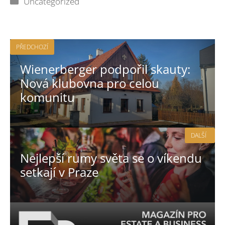
Uncategorized
PŘEDCHOZÍ
Wienerberger podpořil skauty:
Nová klubovna pro celou
komunitu
DALŠÍ
Nejlepší rumy světa se o víkendu
setkají v Praze