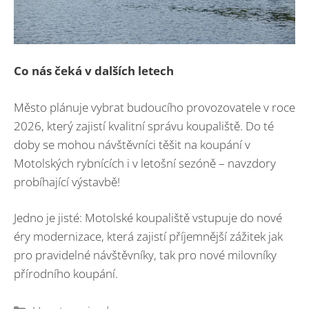
Co nás čeká v dalších letech
Město plánuje vybrat budoucího provozovatele v roce
2026, který zajistí kvalitní správu koupaliště. Do té
doby se mohou návštěvníci těšit na koupání v
Motolských rybnících i v letošní sezóně – navzdory
probíhající výstavbě!
Jedno je jisté: Motolské koupaliště vstupuje do nové
éry modernizace, která zajistí příjemnější zážitek jak
pro pravidelné návštěvníky, tak pro nové milovníky
přírodního koupání.
Rubriky