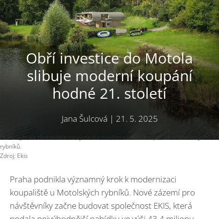
Obří investice do Motola
slibuje moderní koupání
hodné 21. století
Jana Šulcová
|
21. 5. 2025
Praha vybrala zhotovitele na výstavbu nového zázemí koupaliště u Motolských
rybníků.
Zdroj: Ekis
Praha podnikla významný krok k modernizaci
koupaliště u Motolských rybníků. Nové zázemí pro
návštěvníky začne budovat společnost EKIS, která
podala nejvýhodnější nabídku ve výši 43,4 milionu