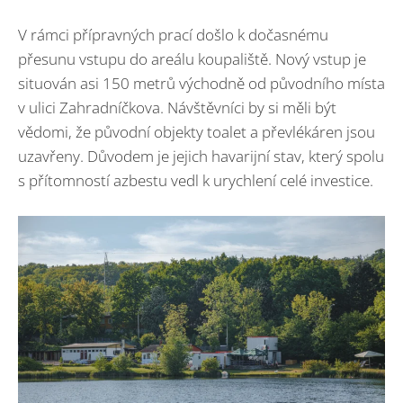
V rámci přípravných prací došlo k dočasnému
přesunu vstupu do areálu koupaliště. Nový vstup je
situován asi 150 metrů východně od původního místa
v ulici Zahradníčkova. Návštěvníci by si měli být
vědomi, že původní objekty toalet a převlékáren jsou
uzavřeny. Důvodem je jejich havarijní stav, který spolu
s přítomností azbestu vedl k urychlení celé investice.