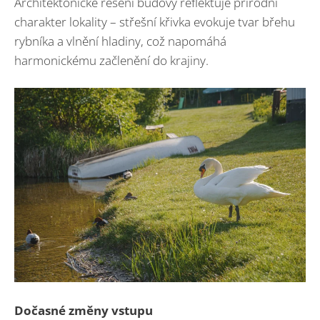
Architektonické řešení budovy reflektuje přírodní
charakter lokality – střešní křivka evokuje tvar břehu
rybníka a vlnění hladiny, což napomáhá
harmonickému začlenění do krajiny.
Dočasné změny vstupu