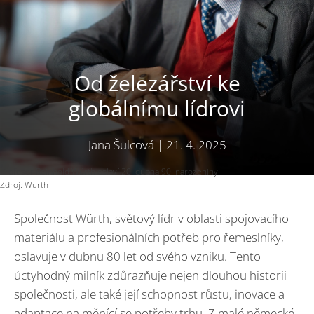
Od železářství ke
globálnímu lídrovi
Jana Šulcová
|
21. 4. 2025
Profesor Reinhold Würth oslaví 20. dubna 90. narozeniny
Zdroj: Würth
Společnost Würth, světový lídr v oblasti spojovacího
materiálu a profesionálních potřeb pro řemeslníky,
oslavuje v dubnu 80 let od svého vzniku. Tento
úctyhodný milník zdůrazňuje nejen dlouhou historii
společnosti, ale také její schopnost růstu, inovace a
adaptace na měnící se potřeby trhu. Z malé německé