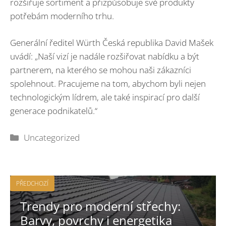
rozšiřuje sortiment a přizpůsobuje své produkty
potřebám moderního trhu.
Generální ředitel Würth Česká republika David Mašek
uvádí: „Naší vizí je nadále rozšiřovat nabídku a být
partnerem, na kterého se mohou naši zákazníci
spolehnout. Pracujeme na tom, abychom byli nejen
technologickým lídrem, ale také inspirací pro další
generace podnikatelů.“
Rubriky
Uncategorized
PŘEDCHOZÍ
Trendy pro moderní střechy:
Barvy, povrchy i energetika