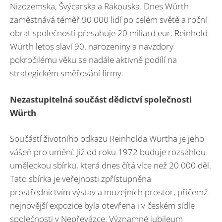
Nizozemska, Švýcarska a Rakouska. Dnes Würth
zaměstnává téměř 90 000 lidí po celém světě a roční
obrat společnosti přesahuje 20 miliard eur. Reinhold
Würth letos slaví 90. narozeniny a navzdory
pokročilému věku se nadále aktivně podílí na
strategickém směřování firmy.
Nezastupitelná součást dědictví společnosti
Würth
Součástí životního odkazu Reinholda Würtha je jeho
vášeň pro umění. Již od roku 1972 buduje rozsáhlou
uměleckou sbírku, která dnes čítá více než 20 000 děl.
Tato sbírka je veřejnosti zpřístupněna
prostřednictvím výstav a muzejních prostor, přičemž
nejnovější expozice byla otevřena i v českém sídle
společnosti v Nepřevázce. Významné jubileum