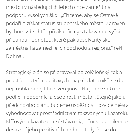
město i v následujících letech chce zaměřit na
podporu vysokých škol. „Chceme, aby se Ostravě
podařilo získat status studentského města. Zároveň
bychom zde chtěli přilákat firmy s takzvanou vyšší
přidanou hodnotou, které pak absolventy škol
zaměstnají a zamezí jejich odchodu z regionu,“ řekl
Dohnal.
Strategický plán se připravoval po celý loňský rok a
prostřednictvím pocitových map či dotazníků se do
něj mohla zapojit také veřejnost. Na jeho vzniku se
podíleli i odborníci a osobnosti města. „Stejně jako u
předchozího plánu budeme úspěšnost rozvoje města
vyhodnocovat prostřednictvím takzvaných ukazatelů.
Klíčovým ukazatelem zůstává migrační saldo, cílem je
dosažení jeho pozitivních hodnot, tedy, že se do