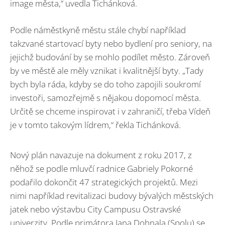
image města,“ uvedla Tichánková.
Podle náměstkyně městu stále chybí například
takzvané startovací byty nebo bydlení pro seniory, na
jejichž budování by se mohlo podílet město. Zároveň
by ve městě ale měly vznikat i kvalitnější byty. „Tady
bych byla ráda, kdyby se do toho zapojili soukromí
investoři, samozřejmě s nějakou dopomocí města.
Určitě se chceme inspirovat i v zahraničí, třeba Vídeň
je v tomto takovým lídrem,“ řekla Tichánková.
Nový plán navazuje na dokument z roku 2017, z
něhož se podle mluvčí radnice Gabriely Pokorné
podařilo dokončit 47 strategických projektů. Mezi
nimi například revitalizaci budovy bývalých městských
jatek nebo výstavbu City Campusu Ostravské
univerzity. Podle primátora Jana Dohnala (Spolu) se