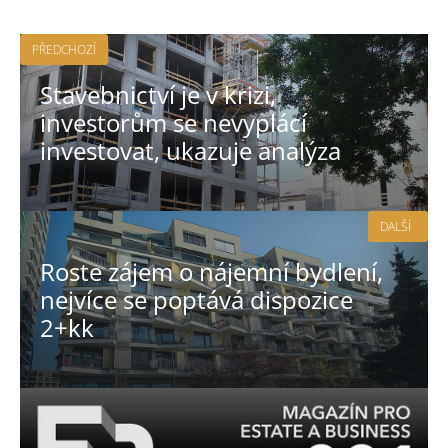
PŘEDCHOZÍ
Stavebnictví je v krizi,
investorům se nevyplácí
investovat, ukazuje analýza
DALŠÍ
Roste zájem o nájemní bydlení,
nejvíce se poptává dispozice
2+kk