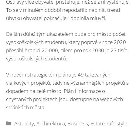
Ostravy více obyvatel přistěhuje, než se z ní vystěhuje.
To se v minulém období nepodařilo naplnit, trend
úbytku obyvatel pokračuje,“ doplnila mluvčí.
Dalším důležitým ukazatelem bude pro město počet
vysokoškolských studentů, který poprvé v roce 2020
přesáhl hranici 20.000, cílem pro rok 2030 je 23 tisíc
vysokoškolských studentů.
V novém strategickém plánu je 49 takzvaných
vlajkových projektů, tedy nejvýznamnějších projektů s
dopadem na celé město. Plán i informace o
chystaných projektech jsou dostupné na webových
stránkách města.
Rubriky
Aktuality
,
Architektura
,
Business
,
Estate
,
Life style