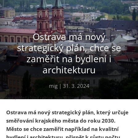
Ostrava má nový
strategický plán, chce se
zaměřit na bydlení i
architekturu
mig
|
31. 3. 2024
Ostrava, pohled z Nové radnice. Foto: Wikimedia Commons
Ostrava má nový strategický plán, který určuje
směřování krajského města do roku 2030.
Město se chce zaměřit například na kvalitní
bydlení i architekturu, přispět k růstu počtu