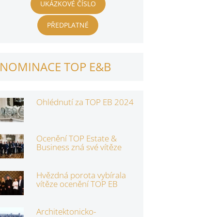
UKÁZKOVÉ ČÍSLO
PŘEDPLATNÉ
NOMINACE TOP E&B
Ohlédnutí za TOP EB 2024
Ocenění TOP Estate &
Business zná své vítěze
Hvězdná porota vybírala
vítěze ocenění TOP EB
Architektonicko-