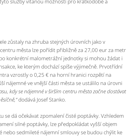
 tyto služby vítanou možností pro krátkodobé a
ele zůstaly na zhruba stejných úrovních jako v
 centru města lze pořídit přibližně za 27,00 eur za metr
ebo konkrétní malometrážní jednotky si mohou žádat i
ansakce, ke kterým dochází spíše výjimečně. Prvotřídní
ntra vzrostly o 0,25 € na horní hranici rozpětí na
ší nájemné ve vnější části města se ustálilo na úrovni
času, kdy se nájemné v širším centru města začne dostávat
ěsíčně,“
dodává Josef Stanko.
oku se dá očekávat zpomalení čisté poptávky. Vzhledem
amení silné poptávky, lze předpokládat vyšší objem
té nebo sedmileté nájemní smlouvy se budou chýlit ke