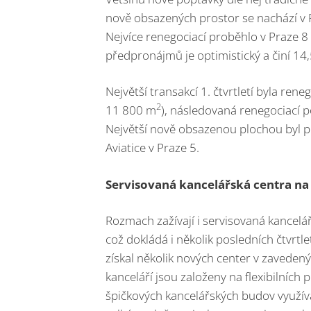
nově obsazených prostor se nachází v 
Nejvíce renegociací proběhlo v Praze 
předpronájmů je optimistický a činí 14,
Největší transakcí 1. čtvrtletí byla r
2
11 800 m
), následovaná renegociací 
Největší nově obsazenou plochou byl 
Aviatice v Praze 5.
Servisovaná kancelářská centra na
Rozmach zažívají i servisovaná kancelářs
což dokládá i několik posledních čtvrtle
získal několik nových center v zaveden
kanceláří jsou založeny na flexibilní
špičkových kancelářských budov využíva