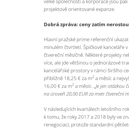
velké společnosti a korporace jsou pak
projektově orientované expanze.
Dobrá zpráva: ceny zatím nerostou
Hlavní pražské prime referenční ukazat
minulém čtvrtletí. Špičkové kanceláře v
čtvereční měsíčně. Některé projekty n
více, ale jde většinou o jednorázové tr
kancelářské prostory v rámci širšího ce
2
přibližně 18,25 € za m
a měsíc a nejvyš
2
16,00 € za m
a měsíc.
„Je jen otázkou 
na úroveň 20,00 EUR za metr čtvereční m
V následujících kvartálech letošního r
k tomu, že roky 2017 a 2018 byly ve zn
renegociací, protože standardní pětile