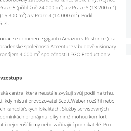
2
2
Praze 5 (přibližně 24 000 m
) a v Praze 8 (13 200 m
).
2
2
8 (16 300 m
) a v Praze 4 (14 000 m
). Podíl
5 %.
enegociace e-commerce gigantu Amazon v Rustonce (cca
poradenské společnosti Accenture v budově Visionary.
2
pronájem 4 000 m
společnosti LEGO Production v
 vzestupu
ká centra, která neustále zvyšují svůj podíl na trhu,
tí, kdy místní provozovatel Scott.Weber rozšířil nebo
ých kancelářských lokalitách. Služby servisovaných
ch podmínkách pronájmu, díky nimž mohou komfort
t i nejmenší firmy nebo začínající podnikatelé. Pro