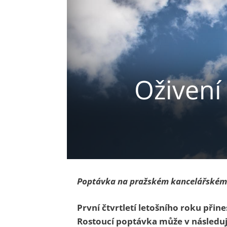
Oživení
Poptávka na pražském kancelářském t
První čtvrtletí letošního roku přin
Rostoucí poptávka může v následují