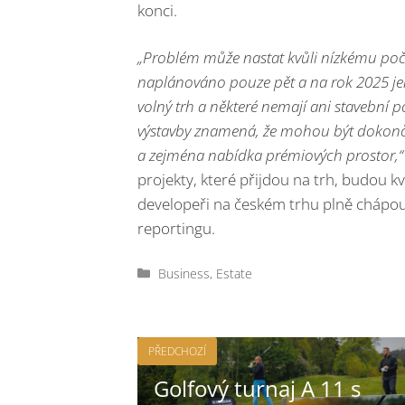
konci.
„Problém může nastat kvůli nízkému počt
naplánováno pouze pět a na rok 2025 jen
volný trh a některé nemají ani stavební 
výstavby znamená, že mohou být dokonče
a zejména nabídka prémiových prostor,
projekty, které přijdou na trh, budou k
developeři na českém trhu plně chápou
reportingu.
Rubriky
Business
,
Estate
PŘEDCHOZÍ
Golfový turnaj A 11 s