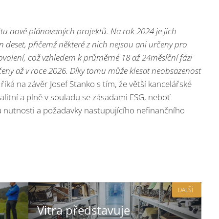
u nově plánovaných projektů. Na rok 2024 je jich
 deset, přičemž některé z nich nejsou ani určeny pro
povolení, což vzhledem k průměrné 18 až 24měsíční fázi
ny až v roce 2026. Díky tomu může klesat neobsazenost
“
říká na závěr Josef Stanko s tím, že větší kancelářské
valitní a plně v souladu se zásadami ESG, neboť
 nutnosti a požadavky nastupujícího nefinančního
DALŠÍ
Vitra představuje