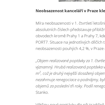
Neobsazenost kanceláří v Praze kl
Míra neobsazenosti v 1. čtvrtletí letoš
absolutních číslech představuje přibli
obvodech kromě Prahy 1 a Prahy 7, kde
PORT7. Situace na jednotlivých dílčích tr
neobsazenosti pouhých 4,2 %, v Praze 
„Objem realizované poptávky za 1. čtvrtle
významný. Hrubá realizovaná poptávka v
2
m
, což je druhý nejvyšší dosažený objem
nezahrnuje renegociace a podnájmy, by
objemů za poslední tři roky. Podíl reneg
Stanko.
Většinu nové poptávky dle něj tradičně 