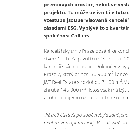
prémiových prostor, neboť ve výst
projektů. To může ovlivnit i v tut
vzestupu jsou servisovaná kancelář
zásadami ESG. Vyplývá to z kvartál
společnost Colliers.
Kancelářský trh v Praze dosáhl ke konci
čtverečních. Za první tři měsíce roku 
kancelářských prostor. Dokončeny byly
2
Praze 7, který přinesl 30 900 m
kancelá
2
J&T Real Estate s rozlohou 7 100 m
. V
2
zhruba 145 000 m
, letos však má být
z tohoto objemu už má zajištěné nájem
„Již třetí čtvrtletí po sobě nebyla zaháj
není zrovna optimistický. V současné době