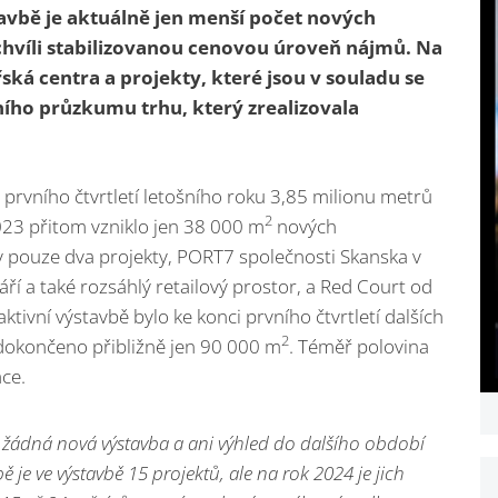
avbě je aktuálně jen menší počet nových
o chvíli stabilizovanou cenovou úroveň nájmů. Na
ská centra a projekty, které jsou v souladu se
ního průzkumu trhu, který zrealizovala
 prvního čtvrtletí letošního roku 3,85 milionu metrů
2
2023 přitom vzniklo jen 38 000 m
nových
 pouze dva projekty, PORT7 společnosti Skanska v
ří a také rozsáhlý retailový prostor, a Red Court od
 aktivní výstavbě bylo ke konci prvního čtvrtletí dalších
2
 dokončeno přibližně jen 90 000 m
. Téměř polovina
ce.
ena žádná nová výstavba a ani výhled do dalšího období
 je ve výstavbě 15 projektů, ale na rok 2024 je jich