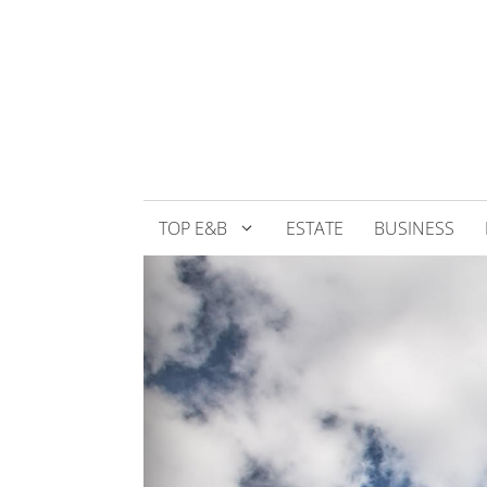
Přeskočit
na
obsah
TOP E&B
ESTATE
BUSINESS