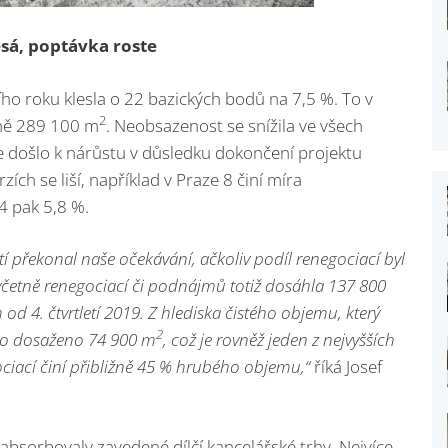
esá, poptávka roste
ního roku klesla o 22 bazických bodů na 7,5 %. To v
2
žně 289 100 m
. Neobsazenost se snížila ve všech
 došlo k nárůstu v důsledku dokončení projektu
zích se liší, například v Praze 8 činí míra
4 pak 5,8 %.
tí překonal naše očekávání, ačkoliv podíl renegociací byl
četně renegociací či podnájmů totiž dosáhla 137 800
 od 4. čtvrtletí 2019. Z hlediska čistého objemu, který
2
lo dosaženo 74 900 m
, což je rovněž jeden z nejvyšších
ociací činí přibližně 45 % hrubého objemu,“
říká Josef
absorbovaly zavedené dílčí kancelářské trhy. Nejvíce