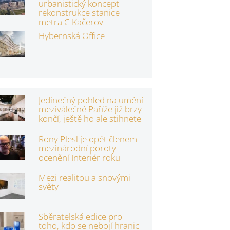
urbanistický koncept
rekonstrukce stanice
metra C Kačerov
Hybernská Office
Jedinečný pohled na umění
meziválečné Paříže již brzy
končí, ještě ho ale stihnete
Rony Plesl je opět členem
mezinárodní poroty
ocenění Interiér roku
Mezi realitou a snovými
světy
Sběratelská edice pro
toho, kdo se nebojí hranic