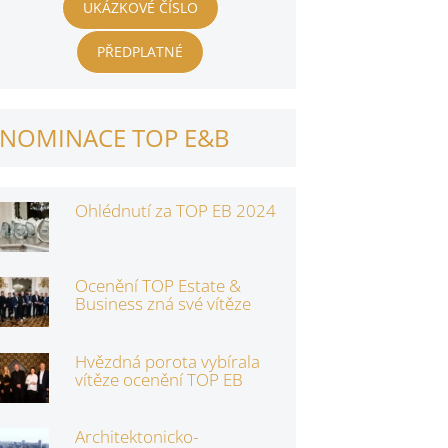
UKÁZKOVÉ ČÍSLO
PŘEDPLATNÉ
NOMINACE TOP E&B
Ohlédnutí za TOP EB 2024
Ocenění TOP Estate &
Business zná své vítěze
Hvězdná porota vybírala
vítěze ocenění TOP EB
Architektonicko-