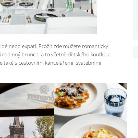
 lidé nebo expati. Prožít zde můžete romantický
í rodinný brunch, a to včetně dětského koutku a
je také s cestovními kancelářemi, svatebními