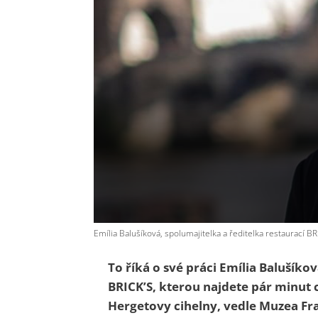
Emília Balušíková, spolumajitelka a ředitelka restaurací B
To říká o své práci Emília Balušíko
BRICK’S, kterou najdete pár minut 
Hergetovy cihelny, vedle Muzea Fra