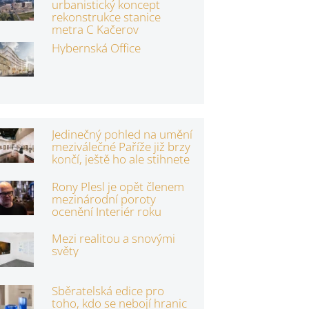
urbanistický koncept
rekonstrukce stanice
metra C Kačerov
Hybernská Office
Jedinečný pohled na umění
meziválečné Paříže již brzy
končí, ještě ho ale stihnete
Rony Plesl je opět členem
mezinárodní poroty
ocenění Interiér roku
Mezi realitou a snovými
světy
Sběratelská edice pro
toho, kdo se nebojí hranic