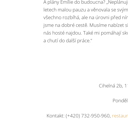
A plány Emílie do budoucna? „Neplánuji 
letech malou pauzu a věnovala se svým
všechno rozbíhá, ale na úrovni před ním
jsme na dobré cestě. Musíme nabízet sk
nás hosté najdou. Také mi pomáhají skv
a chutí do další práce.“
Cihelná 2b, 1
Ponděl
Kontakt: (+420) 732-950-960,
restau