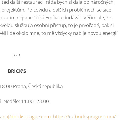
teď další restauraci, ráda bych si dala po náročných
 projektům. Po covidu a dalších problémech se sice
 zatím nejsme,“ říká Emília a dodává: „Věřím ale, že
vělou službu a osobní přístup, to je prvořadé, pak si
ělí lidé okolo mne, to mě vždycky nabije novou energií
***
BRICK’S
18 00 Praha, Česká republika
í–Neděle: 11.00–23.00
rant@bricksprague.com
,
https://cz.bricksprague.com/