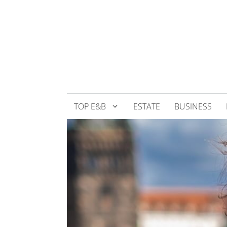
Přeskočit
na
obsah
TOP E&B
ESTATE
BUSINESS