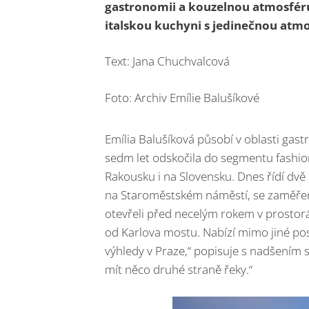
gastronomii a kouzelnou atmosféru
italskou kuchyni s jedinečnou atm
Text: Jana Chuchvalcová
Foto: Archiv Emílie Balušíkové
Emília Balušíková působí v oblasti gast
sedm let odskočila do segmentu fashio
Rakousku i na Slovensku. Dnes řídí dvě 
na Staroměstském náměstí, se zaměřen
otevřeli před necelým rokem v prostorá
od Karlova mostu. Nabízí mimo jiné pos
výhledy v Praze,“ popisuje s nadšením 
mít něco druhé straně řeky.“