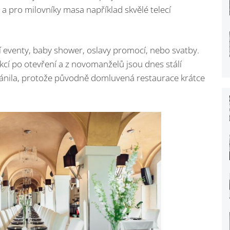
– a pro milovníky masa například skvělé telecí
í eventy, baby shower, oslavy promocí, nebo svatby.
cí po otevření a z novomanželů jsou dnes stálí
hránila, protože původně domluvená restaurace krátce
.