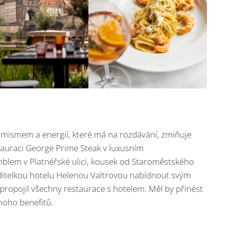
imismem a energií, které má na rozdávání, zmiňuje
auraci George Prime Steak v luxusním
blem v Platnéřské ulici, kousek od Staroměstského
ditelkou hotelu Helenou Valtrovou nabídnout svým
ropojil všechny restaurace s hotelem. Měl by přinést
noho benefitů.