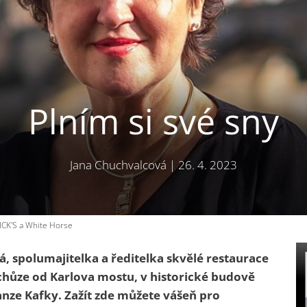
Plním si své sny
Jana Chuchvalcová
|
26. 4. 2023
RICK'S a White Horse
vá, spolumajitelka a ředitelka skvělé restaurace
chůze od Karlova mostu, v historické budově
nze Kafky. Zažít zde můžete vášeň pro