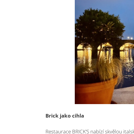
Brick jako cihla
Restaurace BRICK’S nabízí skvělou itals