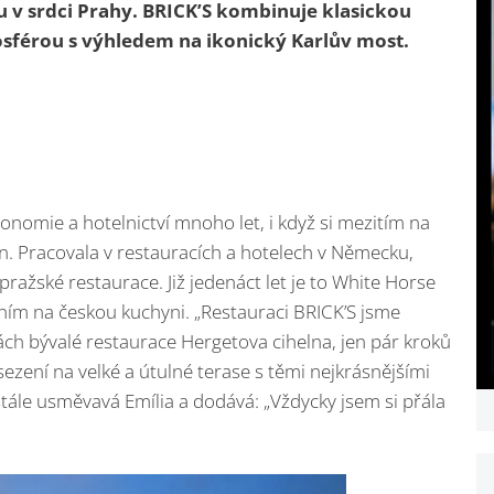
 v srdci Prahy. BRICK’S kombinuje klasickou
osférou s výhledem na ikonický Karlův most.
ronomie a hotelnictví mnoho let, i když si mezitím na
n. Pracovala v restauracích a hotelech v Německu,
pražské restaurace. Již jedenáct let je to White Horse
ím na českou kuchyni. „Restauraci BRICK’S jsme
ch bývalé restaurace Hergetova cihelna, jen pár kroků
ezení na velké a útulné terase s těmi nejkrásnějšími
stále usměvavá Emília a dodává: „Vždycky jsem si přála