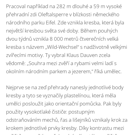
Pracoval například na 282 m dlouhé a 59 m vysoké
přehradní zdi Oleftalsperre v blízkosti německého
národního parku Eifel. Zde vznikla kresba, která byla
největší kresbou světa své doby. Během pouhých
dvou týdnů vznikla 8 000 metrů čtverečních velká
kresba s názvem „Wild-Wechsel“ s nadživotně velkými
zvířecími motivy. Ty vybral Klaus Dauven zcela
vědomě: „Souhra mezi zvěří a rybami velmi ladí s
okolním národním parkem a jezerem,“ říká umělec.
Nejprve se na zeď přehrady nanesly jednotlivé body
kresby a tyto se vyznačily plastelínou, která měla
umělci posloužit jako orientační pomůcka. Pak byly
použity vysokotlaké čističe: postupným
odstraňováním mechů, řas a lišejníků vznikaly krok za
krokem jednotlivé prvky kresby. Díky kontrastu mezi