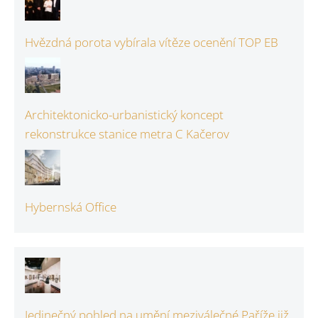
Hvězdná porota vybírala vítěze ocenění TOP EB
Architektonicko-urbanistický koncept
rekonstrukce stanice metra C Kačerov
Hybernská Office
Jedinečný pohled na umění meziválečné Paříže již