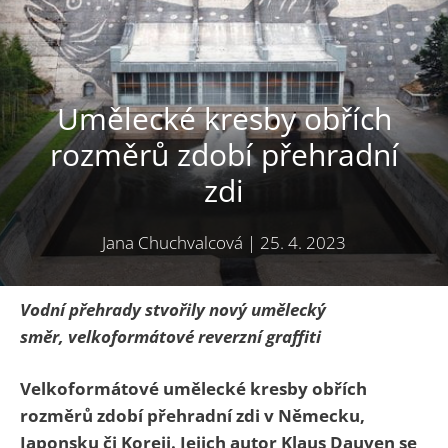
Umělecké kresby obřích
rozměrů zdobí přehradní
zdi
Jana Chuchvalcová
|
25. 4. 2023
Vodní přehrady stvořily nový umělecký
směr, velkoformátové reverzní graffiti
Velkoformátové umělecké kresby obřích
rozměrů zdobí přehradní zdi v Německu,
Japonsku či Koreji. Jejich autor Klaus Dauven se