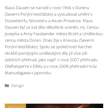
Klaus Dauven se narodil v roce 1966 v Dürenu
(Severní Porýní-Vestfálsko) a vystudoval umění v
Düsseldorfu, Münsteru a Aix-en-Provence. Klaus
Dauven byl za svá díla několikrát oceněn, mj. Cenou
Josepha a Anny Fassbender města Brühl a Uměleckou
cenou města Düren. Dnes žije v Kreuzau (Severní
Porýní-Vestfálsko). Spolu se společností Kärcher
zkrášlil pomíjivými uměleckými díly již více zdí
údolních přehrad, jako např. v roce 2007 přehradu
Oleftalsperre v Eifelu a v roce 2008 přehradní hráz
Matsudagawa v Japonsku.
Rubriky
Design
PŘEDCHOZÍ