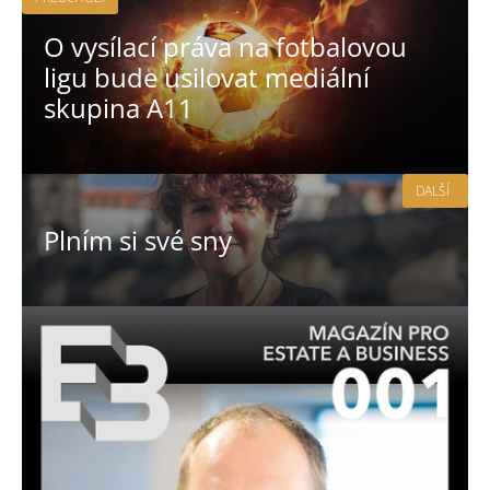
O vysílací práva na fotbalovou
ligu bude usilovat mediální
skupina A11
DALŠÍ
Plním si své sny