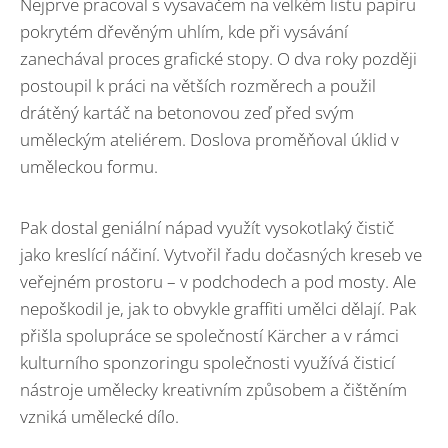
Nejprve pracoval s vysavačem na velkém listu papíru
pokrytém dřevěným uhlím, kde při vysávání
zanechával proces grafické stopy. O dva roky později
postoupil k práci na větších rozměrech a použil
drátěný kartáč na betonovou zeď před svým
uměleckým ateliérem. Doslova proměňoval úklid v
uměleckou formu.
Pak dostal geniální nápad využít vysokotlaký čistič
jako kreslící náčiní. Vytvořil řadu dočasných kreseb ve
veřejném prostoru – v podchodech a pod mosty. Ale
nepoškodil je, jak to obvykle graffiti umělci dělají. Pak
přišla spolupráce se společností Kärcher a v rámci
kulturního sponzoringu společnosti využívá čisticí
nástroje umělecky kreativním způsobem a čištěním
vzniká umělecké dílo.