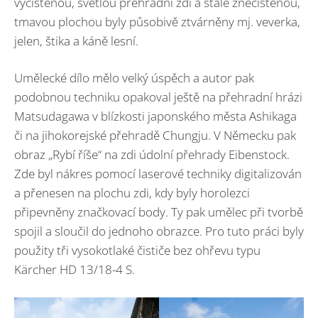
vyčištěnou, světlou přehradní zdí a stále znečištěnou,
tmavou plochou byly působivě ztvárněny mj. veverka,
jelen, štika a káně lesní.
Umělecké dílo mělo velký úspěch a autor pak
podobnou techniku opakoval ještě na přehradní hrázi
Matsudagawa v blízkosti japonského města Ashikaga
či na jihokorejské přehradě Chungju. V Německu pak
obraz „Rybí říše“ na zdi údolní přehrady Eibenstock.
Zde byl nákres pomocí laserové techniky digitalizován
a přenesen na plochu zdi, kdy byly horolezci
připevněny značkovací body. Ty pak umělec při tvorbě
spojil a sloučil do jednoho obrazce. Pro tuto práci byly
použity tři vysokotlaké čističe bez ohřevu typu
Kärcher HD 13/18-4 S.