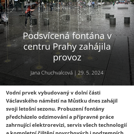
Podsvícená fontána v
centru Prahy zahájila
provoz
Jana Chuchvalcová
|
29. 5. 2024
Vodní prvek vybudovaný v dolní části
Václavského náměstí na Můstku dnes zahájil
svoji letošní sezonu. Probuzení fontány
předcházelo odzimování a přípravné práce
zahrnující elektrorevizi, servis všech technologií
a kompletní čištění povrchových i podzemních