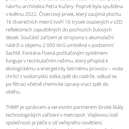
návrhu architekta Petra Kučery. Poprvé byla spuštěna
v květnu 2022. Čtvercový prvek, který zaujímá plochu
16 čtverečních metrů tvoří 16 trysek osazených v LED
reflektorech zapuštěných do pochozích žulových
desek. Součástí zařízení je strojovna s akumulační
nádrží o objemu 2 000 litrů umístěná v podzemní
šachtě. Fontána řízená počítačovým systémem
funguje v recirkulačním režimu, který přispívá k
ekologickému a energeticky šetrnému provozu – voda
chrlící z vodotrysků stéká zpět do nádrže, odkud se
po filtraci včetně chemické úpravy vrací zpět do
oběhu.
THMP je správcem a servisním partnerem široké škály
technologických zařízení v metropoli. Vlajkovou lodí
společnosti je péče o síť veřejného osvětlení,