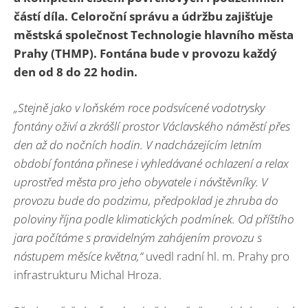
částí díla. Celoroční správu a údržbu zajišťuje
městská společnost Technologie hlavního města
Prahy (THMP). Fontána bude v provozu každý
den od 8 do 22 hodin.
„Stejně jako v loňském roce podsvícené vodotrysky
fontány oživí a zkrášlí prostor Václavského náměstí přes
den až do nočních hodin. V nadcházejícím letním
období fontána přinese i vyhledávané ochlazení a relax
uprostřed města pro jeho obyvatele i návštěvníky. V
provozu bude do podzimu, předpoklad je zhruba do
poloviny října podle klimatických podmínek. Od příštího
jara počítáme s pravidelným zahájením provozu s
nástupem měsíce května,“
uvedl radní hl. m. Prahy pro
infrastrukturu Michal Hroza.