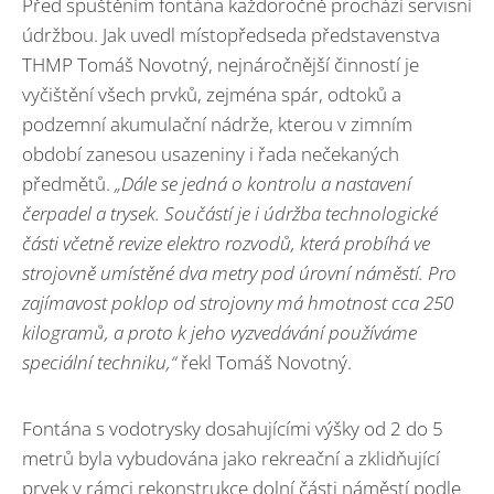
Před spuštěním fontána každoročně prochází servisní
údržbou. Jak uvedl místopředseda představenstva
THMP Tomáš Novotný, nejnáročnější činností je
vyčištění všech prvků, zejména spár, odtoků a
podzemní akumulační nádrže, kterou v zimním
období zanesou usazeniny i řada nečekaných
předmětů.
„Dále se jedná o kontrolu a nastavení
čerpadel a trysek. Součástí je i údržba technologické
části včetně revize elektro rozvodů, která probíhá ve
strojovně umístěné dva metry pod úrovní náměstí. Pro
zajímavost poklop od strojovny má hmotnost cca 250
kilogramů, a proto k jeho vyzvedávání používáme
speciální techniku,“
řekl Tomáš Novotný.
Fontána s vodotrysky dosahujícími výšky od 2 do 5
metrů byla vybudována jako rekreační a zklidňující
prvek v rámci rekonstrukce dolní části náměstí podle