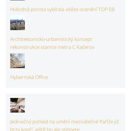
Hvězdná porota vybírala vítěze ocenění TOP EB
Architektonicko-urbanistický koncept
rekonstrukce stanice metra C Kačerov
Hybernská Office
Jedinečný pohled na umění meziválečné Paříže již
brzy končí, ještě ho ale stihnete