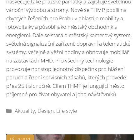
nasvěcuje také pražské památky a zajišťuje světelnou
vánoční výzdobu a stromy. Nově se THMP podílí na
chytrých řešeních pro Prahu v oblasti e-mobility a
fotovoltaiky a působí jako městský obchodník s
energiemi. Dále se stará o městský kamerový systém,
světelná signalizační zařízení, dopravní a telematické
systémy, veřejné a věžní hodiny a obnovuje mobiliář
na zastávkách MHD. Pro všechny technologie
provozuje nonstop jednotný dispečink pro hlášení
poruch a řízení servisních zásahů, kterých provede
přes 25 tisíc ročně. Cílem THMP je fungující město
příjemné pro život obyvatel a jeho návštěvníků.
Rubriky
Aktuality
,
Design
,
Life style
PŘEDCHOZÍ