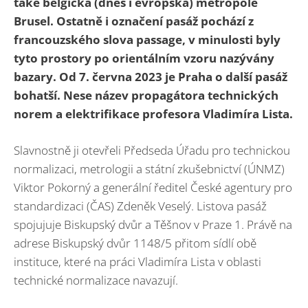
také belgická (dnes i evropská) metropole
Brusel. Ostatně i označení pasáž pochází z
francouzského slova passage, v minulosti byly
tyto prostory po orientálním vzoru nazývány
bazary. Od 7. června 2023 je Praha o další pasáž
bohatší. Nese název propagátora technických
norem a elektrifikace profesora Vladimíra Lista.
Slavnostně ji otevřeli Předseda Úřadu pro technickou
normalizaci, metrologii a státní zkušebnictví (ÚNMZ)
Viktor Pokorný a generální ředitel České agentury pro
standardizaci (ČAS) Zdeněk Veselý. Listova pasáž
spojujuje Biskupský dvůr a Těšnov v Praze 1. Právě na
adrese Biskupský dvůr 1148/5 přitom sídlí obě
instituce, které na práci Vladimíra Lista v oblasti
technické normalizace navazují.