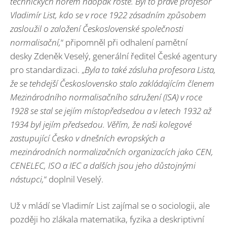
technických norem naopak roste. Byl to právě profesor
Vladimír List, kdo se v roce 1922 zásadním způsobem
zasloužil o založení Československé společnosti
normalisační,
“ připomněl při odhalení pamětní
desky Zdeněk Veselý, generální ředitel České agentury
pro standardizaci. „
Byla to také zásluha profesora Lista,
že se tehdejší Československo stalo zakládajícím členem
Mezinárodního normalisačního sdružení (ISA) v roce
1928 se stal se jejím místopředsedou a v letech 1932 až
1934 byl jejím předsedou. Věřím, že naši kolegové
zastupující Česko v dnešních evropských a
mezinárodních normalizačních organizacích jako CEN,
CENELEC, ISO a IEC a dalších jsou jeho důstojnými
nástupci,
“ doplnil Veselý.
Už v mládí se Vladimír List zajímal se o sociologii, ale
později ho zlákala matematika, fyzika a deskriptivní