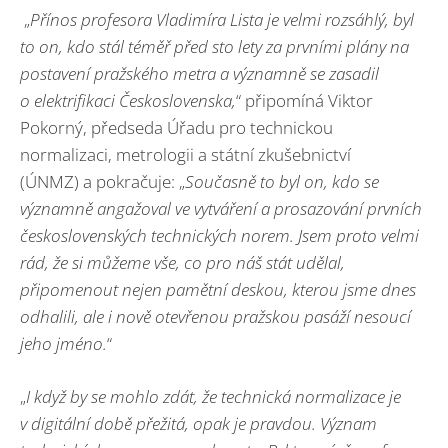
„
Přínos profesora Vladimíra Lista je velmi rozsáhlý, byl
to on, kdo stál téměř před sto lety za prvními plány na
postavení pražského metra a významně se zasadil
o elektrifikaci Československa,
“ připomíná Viktor
Pokorný, předseda Úřadu pro technickou
normalizaci, metrologii a státní zkušebnictví
(ÚNMZ) a pokračuje: „
Současně to byl on, kdo se
významně angažoval ve vytváření a prosazování prvních
československých technických norem. Jsem proto velmi
rád, že si můžeme vše, co pro náš stát udělal,
připomenout nejen pamětní deskou, kterou jsme dnes
odhalili, ale i nově otevřenou pražskou pasáží nesoucí
jeho jméno.
“
„
I když by se mohlo zdát, že technická normalizace je
v digitální době přežitá, opak je pravdou. Význam