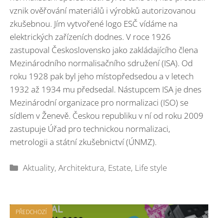
vznik ověřování materiálů i výrobků autorizovanou
zkušebnou. Jím vytvořené logo ESČ vídáme na
elektrických zařízeních dodnes. V roce 1926
zastupoval Československo jako zakládajícího člena
Mezinárodního normalisačního sdružení (ISA). Od
roku 1928 pak byl jeho místopředsedou a v letech
1932 až 1934 mu předsedal. Nástupcem ISA je dnes
Mezinárodní organizace pro normalizaci (ISO) se
sídlem v Ženevě. Českou republiku v ní od roku 2009
zastupuje Úřad pro technickou normalizaci,
metrologii a státní zkušebnictví (ÚNMZ).
Rubriky
Aktuality
,
Architektura
,
Estate
,
Life style
PŘEDCHOZÍ