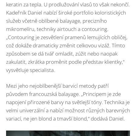
keratin za tepla. U prodlužování vlasů to však nekončí.
Kadeřník Daniel nabízí široké portfolio koloristických
služeb včetně oblíbené balayage, precizního
mikromelíru, techniky airtouch a contouring.
„Contouring je zesvětlení pramenů lemujících obličej,
což dokáže dramaticky změnit celkovou vizáž. Tímto
způsobem se dá tvář omladit, zúžit nebo naopak
zakulatit, zkrátka proměnit podle představ klientky,“
vysvětluje specialista.
Mezi jeho nejoblíbenější barvicí metody patří
původem francouzská balayage. „Principem je zde
napojení přirozené barvy na světlejší tóny. Technika je
velmi univerzální a nabízí možnost různých barevných
variací, ne jen blond a tmavší blond,“ dodává Daniel.