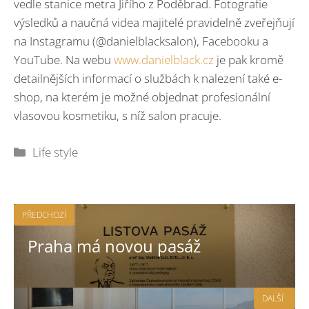
vedle stanice metra Jiřího z Poděbrad. Fotografie
výsledků a naučná videa majitelé pravidelně zveřejňují
na Instagramu (@danielblacksalon), Facebooku a
YouTube. Na webu
www.danielblack.cz
je pak kromě
detailnějších informací o službách k nalezení také e-
shop, na kterém je možné objednat profesionální
vlasovou kosmetiku, s níž salon pracuje.
Rubriky
Life style
PŘEDCHOZÍ
Praha má novou pasáž
DALŠÍ