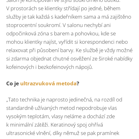
V prostorách se klientky střídají po jedné, během
služby je tak každá s kadeřníkem sama a má zajištěno
stoprocentní soukromí. V salonu nechybí ani
odpočinková zóna s barem a pohovkou, kde se
mohou klientky najíst, vyřídit si korespondenci nebo
relaxovat při působení barvy. Ke službě je vždy možné
si zdarma objednat chutné osvěžení ze široké nabídky
kofeinových i bezkofeinových nápojů.
Co je
ultrazvuková metoda
?
„Tato technika je naprosto jedinečná, na rozdíl od
standardně užívaných metod nepodrobuje vlas
vysokým teplotám, vlasy neláme a dochází zde
k minimální zátěži. Keratinový spoj ohřívá
ultrasonické vlnění, díky němuž se pak pramínek