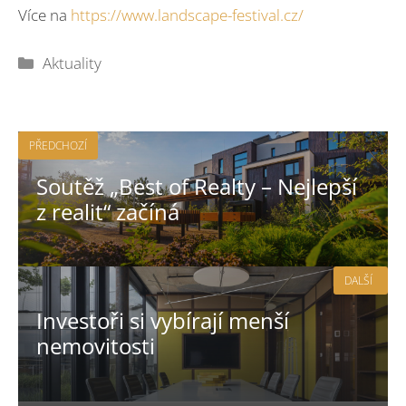
Více na
https://www.landscape-festival.cz/
Rubriky
Aktuality
PŘEDCHOZÍ
Soutěž „Best of Realty – Nejlepší
z realit“ začíná
DALŠÍ
Investoři si vybírají menší
nemovitosti