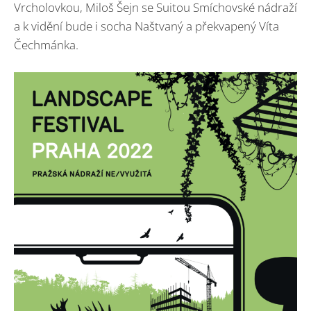
Vrcholovkou, Miloš Šejn se Suitou Smíchovské nádraží
a k vidění bude i socha Naštvaný a překvapený Víta
Čechmánka.