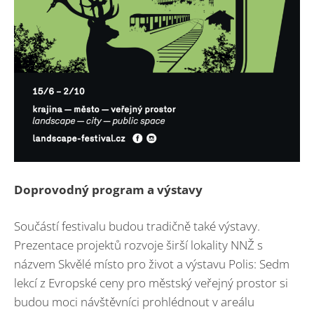
Doprovodný program a výstavy
Součástí festivalu budou tradičně také výstavy.
Prezentace projektů rozvoje širší lokality NNŽ s
názvem Skvělé místo pro život a výstavu Polis: Sedm
lekcí z Evropské ceny pro městský veřejný prostor si
budou moci návštěvníci prohlédnout v areálu