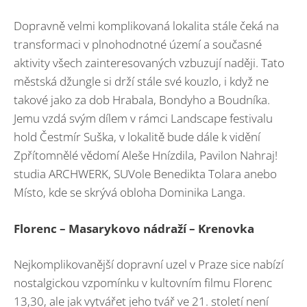
Dopravně velmi komplikovaná lokalita stále čeká na
transformaci v plnohodnotné území a současné
aktivity všech zainteresovaných vzbuzují naději. Tato
městská džungle si drží stále své kouzlo, i když ne
takové jako za dob Hrabala, Bondyho a Boudníka.
Jemu vzdá svým dílem v rámci Landscape festivalu
hold Čestmír Suška, v lokalitě bude dále k vidění
Zpřítomnělé vědomí Aleše Hnízdila, Pavilon Nahraj!
studia ARCHWERK, SUVole Benedikta Tolara anebo
Místo, kde se skrývá obloha Dominika Langa.
Florenc – Masarykovo nádraží – Krenovka
Nejkomplikovanější dopravní uzel v Praze sice nabízí
nostalgickou vzpomínku v kultovním filmu Florenc
13,30, ale jak vytvářet jeho tvář ve 21. století není