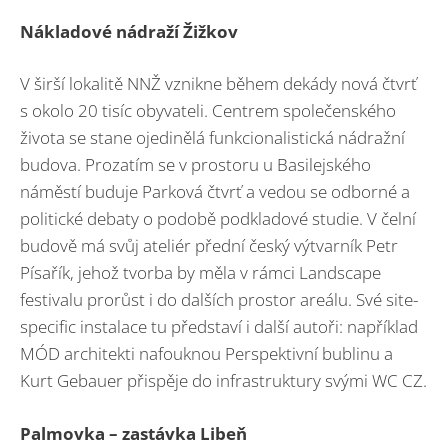
Nákladové nádraží Žižkov
V širší lokalitě NNŽ vznikne během dekády nová čtvrť
s okolo 20 tisíc obyvateli. Centrem společenského
života se stane ojedinělá funkcionalistická nádražní
budova. Prozatím se v prostoru u Basilejského
náměstí buduje Parková čtvrť a vedou se odborné a
politické debaty o podobě podkladové studie. V čelní
budově má svůj ateliér přední český výtvarník Petr
Písařík, jehož tvorba by měla v rámci Landscape
festivalu prorůst i do dalších prostor areálu. Své site-
specific instalace tu představí i další autoři: například
MÓD architekti nafouknou Perspektivní bublinu a
Kurt Gebauer přispěje do infrastruktury svými WC CZ.
Palmovka – zastávka Libeň