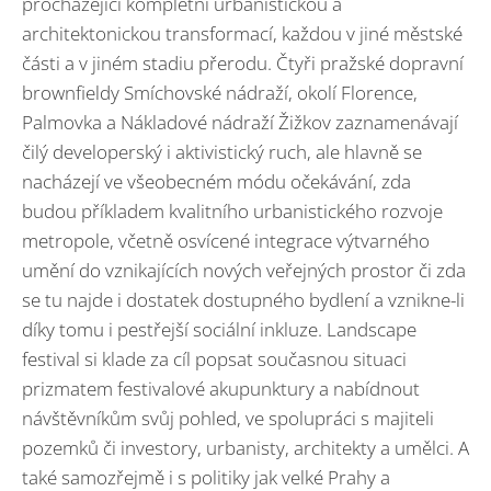
procházející kompletní urbanistickou a
architektonickou transformací, každou v jiné městské
části a v jiném stadiu přerodu. Čtyři pražské dopravní
brownfieldy Smíchovské nádraží, okolí Florence,
Palmovka a Nákladové nádraží Žižkov zaznamenávají
čilý developerský i aktivistický ruch, ale hlavně se
nacházejí ve všeobecném módu očekávání, zda
budou příkladem kvalitního urbanistického rozvoje
metropole, včetně osvícené integrace výtvarného
umění do vznikajících nových veřejných prostor či zda
se tu najde i dostatek dostupného bydlení a vznikne-li
díky tomu i pestřejší sociální inkluze. Landscape
festival si klade za cíl popsat současnou situaci
prizmatem festivalové akupunktury a nabídnout
návštěvníkům svůj pohled, ve spolupráci s majiteli
pozemků či investory, urbanisty, architekty a umělci. A
také samozřejmě i s politiky jak velké Prahy a