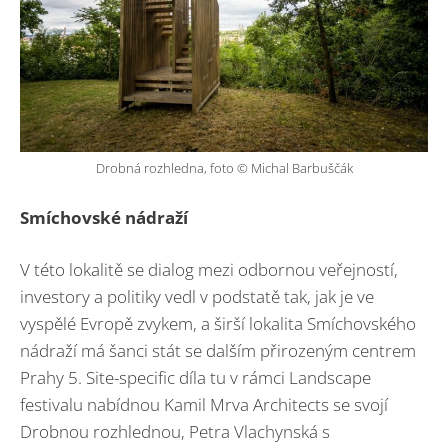
Drobná rozhledna, foto © Michal Barbuščák
Smíchovské nádraží
V této lokalitě se dialog mezi odbornou veřejností,
investory a politiky vedl v podstatě tak, jak je ve
vyspělé Evropě zvykem, a širší lokalita Smíchovského
nádraží má šanci stát se dalším přirozeným centrem
Prahy 5. Site-specific díla tu v rámci Landscape
festivalu nabídnou Kamil Mrva Architects se svojí
Drobnou rozhlednou, Petra Vlachynská s