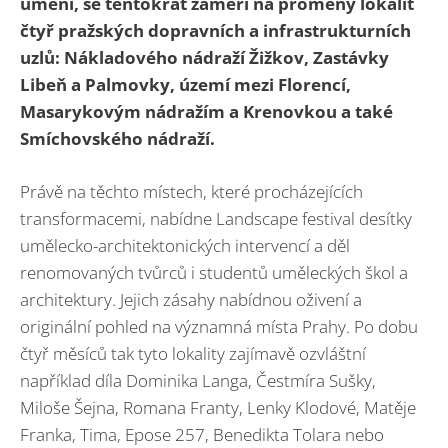
umění, se tentokrát zaměří na proměny lokalit
čtyř pražských dopravních a infrastrukturních
uzlů: Nákladového nádraží Žižkov, Zastávky
Libeň a Palmovky, území mezi Florencí,
Masarykovým nádražím a Krenovkou a také
Smíchovského nádraží.
Právě na těchto místech, které procházejících
transformacemi, nabídne Landscape festival desítky
umělecko-architektonických intervencí a děl
renomovaných tvůrců i studentů uměleckých škol a
architektury. Jejich zásahy nabídnou oživení a
originální pohled na významná místa Prahy. Po dobu
čtyř měsíců tak tyto lokality zajímavě ozvláštní
například díla Dominika Langa, Čestmíra Sušky,
Miloše Šejna, Romana Franty, Lenky Klodové, Matěje
Franka, Tima, Epose 257, Benedikta Tolara nebo