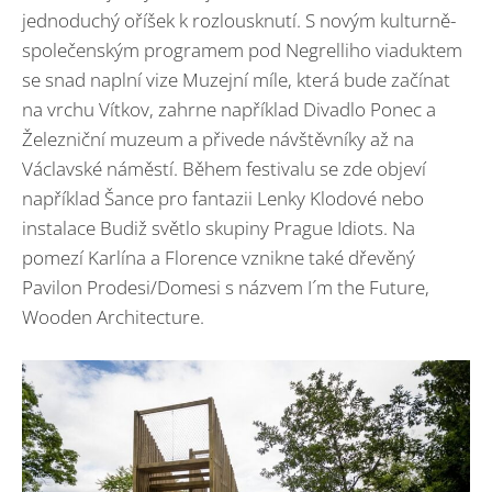
jednoduchý oříšek k rozlousknutí. S novým kulturně-
společenským programem pod Negrelliho viaduktem
se snad naplní vize Muzejní míle, která bude začínat
na vrchu Vítkov, zahrne například Divadlo Ponec a
Železniční muzeum a přivede návštěvníky až na
Václavské náměstí. Během festivalu se zde objeví
například Šance pro fantazii Lenky Klodové nebo
instalace Budiž světlo skupiny Prague Idiots. Na
pomezí Karlína a Florence vznikne také dřevěný
Pavilon Prodesi/Domesi s názvem I´m the Future,
Wooden Architecture.