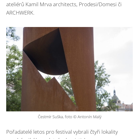
ateliérů Kamil Mrva architects, Prodesi/Domesi či
ARCHWERK.
Čestmír Suška, foto © Antonín Malý
Pořadatelé letos pro festival vybrali čtyři lokality