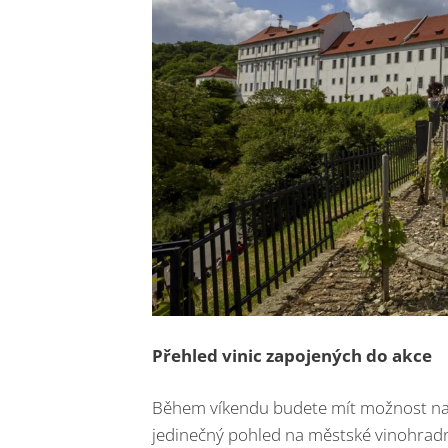
Přehled vinic zapojených do akce
Během víkendu budete mít možnost navšt
jedinečný pohled na městské vinohradnic