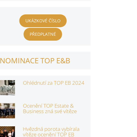
UKÁZKOVÉ ČÍSLO
PŘEDPLATNÉ
NOMINACE TOP E&B
Ohlédnutí za TOP EB 2024
Ocenění TOP Estate &
Business zná své vítěze
Hvězdná porota vybírala
vítěze ocenění TOP EB