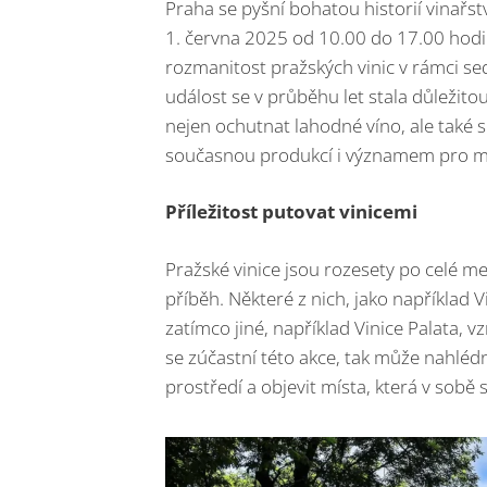
Praha se pyšní bohatou historií vinařst
1. června 2025 od 10.00 do 17.00 hodin
rozmanitost pražských vinic v rámci se
událost se v průběhu let stala důležit
nejen ochutnat lahodné víno, ale také se
současnou produkcí i významem pro mě
Příležitost putovat vinicemi
Pražské vinice jsou rozesety po celé me
příběh. Některé z nich, jako například V
zatímco jiné, například Vinice Palata, 
se zúčastní této akce, tak může nahlé
prostředí a objevit místa, která v sobě s