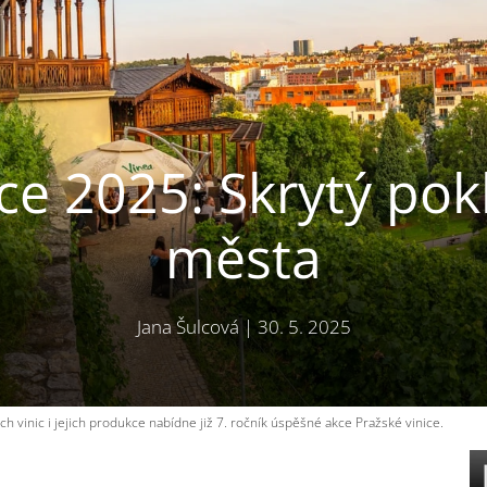
ice 2025: Skrytý pok
města
Jana Šulcová
|
30. 5. 2025
vinic i jejich produkce nabídne již 7. ročník úspěšné akce Pražské vinice.