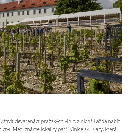
ívit devatenáct pražských vinic, z nichž každá nabízí
tví. Mezi známé lokality patří Vinice sv. Kláry, která