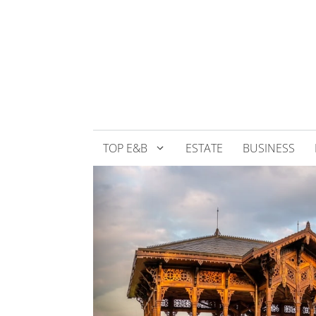
Přeskočit
na
obsah
TOP E&B
ESTATE
BUSINESS