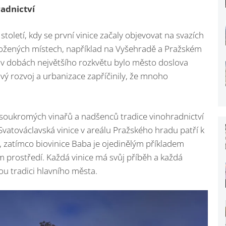
radnictví
století, kdy se první vinice začaly objevovat na svazích
oložených místech, například na Vyšehradě a Pražském
o a v dobách největšího rozkvětu bylo město doslova
ý rozvoj a urbanizace zapříčinily, že mnoho
 soukromých vinařů a nadšenců tradice vinohradnictví
vatováclavská vinice v areálu Pražského hradu patří k
 zatímco biovinice Baba je ojedinělým příkladem
 prostředí. Každá vinice má svůj příběh a každá
ou tradici hlavního města.