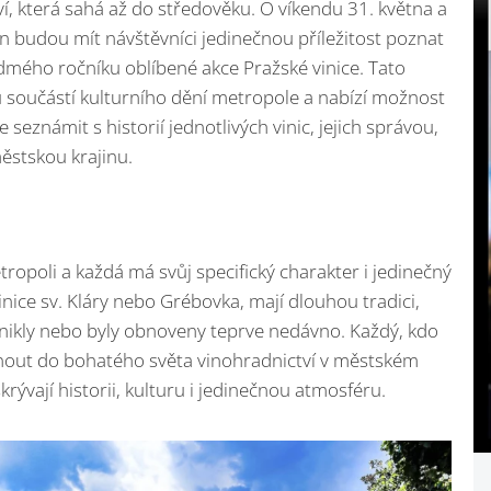
ví, která sahá až do středověku. O víkendu 31. května a
 budou mít návštěvníci jedinečnou příležitost poznat
dmého ročníku oblíbené akce Pražské vinice. Tato
ou součástí kulturního dění metropole a nabízí možnost
 seznámit s historií jednotlivých vinic, jejich správou,
stskou krajinu.
tropoli a každá má svůj specifický charakter i jedinečný
inice sv. Kláry nebo Grébovka, mají dlouhou tradici,
vznikly nebo byly obnoveny teprve nedávno. Každý, kdo
dnout do bohatého světa vinohradnictví v městském
krývají historii, kulturu i jedinečnou atmosféru.