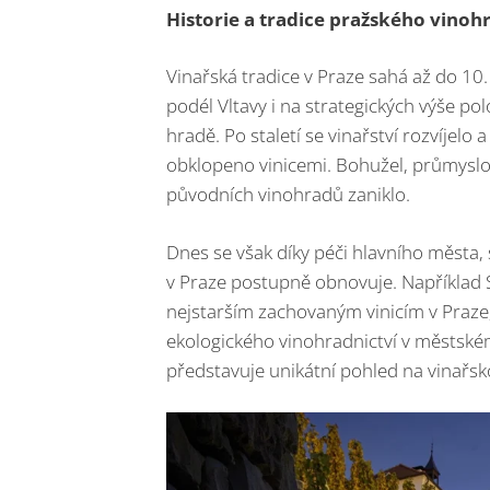
Historie a tradice pražského vinoh
Vinařská tradice v Praze sahá až do 10. 
podél Vltavy i na strategických výše p
hradě. Po staletí se vinařství rozvíjel
obklopeno vinicemi. Bohužel, průmyslov
původních vinohradů zaniklo.
Dnes se však díky péči hlavního města,
v Praze postupně obnovuje. Například S
nejstarším zachovaným vinicím v Praze,
ekologického vinohradnictví v městském
představuje unikátní pohled na vinařsk