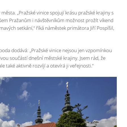
ěsta. „Pražské vinice spojují krásu pražské krajiny s
í všem Pražanům i návštěvníkům možnost prožít víkend
mavých setkání,“ říká náměstek primátora Jiří Pospíšil,
boda dodává: „Pražské vinice nejsou jen vzpomínkou
živou součástí dnešní městské krajiny. Jsem rád, že
e také aktivně rozvíjí a otevírá ji veřejnosti.“