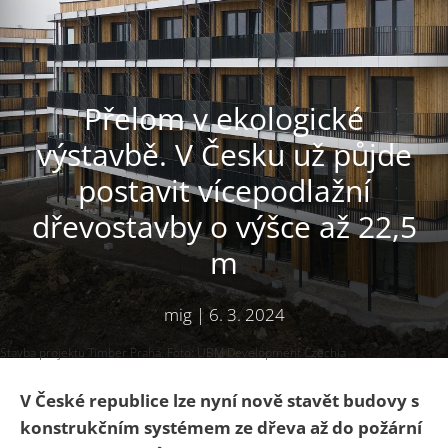
Přelom v ekologické
výstavbě. V Česku už půjde
postavit vícepodlažní
dřevostavby o výšce až 22,5
m
mig
|
6. 3. 2024
Stavba projektu Timber Praha. Foto: UBM Development Czechia
V České republice lze nyní nově stavět budovy s
konstrukčním systémem ze dřeva až do požární