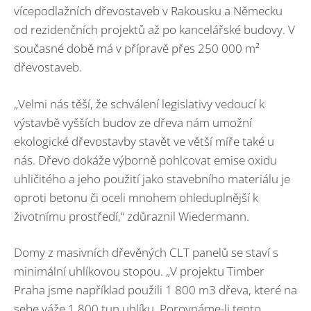
vícepodlažních dřevostaveb v Rakousku a Německu
od rezidenčních projektů až po kancelářské budovy. V
současné době má v přípravě přes 250 000 m²
dřevostaveb.
„Velmi nás těší, že schválení legislativy vedoucí k
výstavbě vyšších budov ze dřeva nám umožní
ekologické dřevostavby stavět ve větší míře také u
nás. Dřevo dokáže výborně pohlcovat emise oxidu
uhličitého a jeho použití jako stavebního materiálu je
oproti betonu či oceli mnohem ohleduplnější k
životnímu prostředí,“ zdůraznil Wiedermann.
Domy z masivních dřevěných CLT panelů se staví s
minimální uhlíkovou stopou. „V projektu Timber
Praha jsme například použili 1 800 m3 dřeva, které na
sebe váže 1 800 tun uhlíku. Porovnáme-li tento