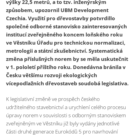
výšky 22,5 metrů, a to tzv. inženýrským
způsobem, upozornil UBM Development
Czechia. Využití pro dřevostavby potvrdillo
společné odborné stanovisko zainteresovaných
institucí zveřejněného koncem loňského roku
ve Věstníku Úřadu pro technickou normalizaci,
metrologii a státní zkušebnictví. Systematická
změna příslušných norem by se měla uskutečnit
v 1. pololetí příštího roku. Donedávna bránila v
Česku většímu rozvoji ekologických
vícepodlažních dřevostaveb soudobá legislativa.
K legislativní změně ve prospěch českého
udržitelného stavebnictví a urychlení celého procesu
úpravy norem v souvislosti s odborným stanoviskem
zveřejněným ve Věstníku již byly vydány jednotlivé
části druhé generace Eurokódů 5 pro navrhování