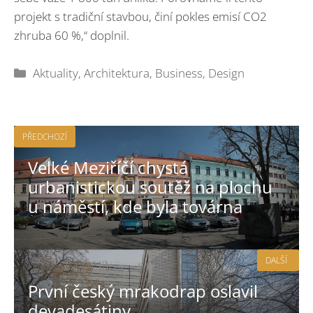
projekt s tradiční stavbou, činí pokles emisí CO2
zhruba 60 %,“ doplnil.
Rubriky
Aktuality
,
Architektura
,
Business
,
Design
PŘEDCHOZÍ
Velké Meziříčí chystá
urbanistickou soutěž na plochu
u náměstí, kde byla továrna
DALŠÍ
První český mrakodrap oslavil
devadesátiny