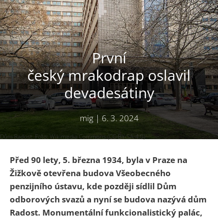
První
český mrakodrap oslavil
devadesátiny
mig
|
6. 3. 2024
Dům Radost. Foto: Wikimedia Commons (CC-BY-SA-4.0)
Před 90 lety, 5. března 1934, byla v Praze na
Žižkově otevřena budova Všeobecného
penzijního ústavu, kde později sídlil Dům
odborových svazů a nyní se budova nazývá dům
Radost. Monumentální funkcionalistický palác,