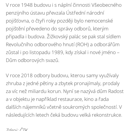
V roce 1948 budovu i s náplní činnosti Všeobecného
penzijního ústavu převzala Ústřední národní
pojišťovna, o čtyři roky později bylo nemocenské
pojištění převedeno do správy odborů, kterým
připadla i budova. Žižkovský palác se pak stal sídlem
Revolučního odborového hnutí (ROH) a odborářům
zůstal i po listopadu 1989, kdy získal i nové jméno –
Dům odborových svazů.
V roce 2018 odbory budovu, kterou samy využívaly
zhruba z jedné pětiny a zbytek pronajímaly, prodaly
za víc než miliardu korun. Nyní se nazývá dům Radost
a v objektu je například restaurace, kino a řada
dalších nájemníků včetně soukromých společností. V
následujících letech čeká budovu velká rekonstrukce.
Zdroj: ČTK