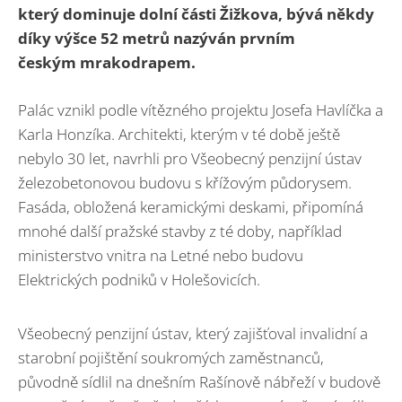
který dominuje dolní části Žižkova, bývá někdy
díky výšce 52 metrů nazýván prvním
českým mrakodrapem.
Palác vznikl podle vítězného projektu Josefa Havlíčka a
Karla Honzíka. Architekti, kterým v té době ještě
nebylo 30 let, navrhli pro Všeobecný penzijní ústav
železobetonovou budovu s křížovým půdorysem.
Fasáda, obložená keramickými deskami, připomíná
mnohé další pražské stavby z té doby, například
ministerstvo vnitra na Letné nebo budovu
Elektrických podniků v Holešovicích.
Všeobecný penzijní ústav, který zajišťoval invalidní a
starobní pojištění soukromých zaměstnanců,
původně sídlil na dnešním Rašínově nábřeží v budově