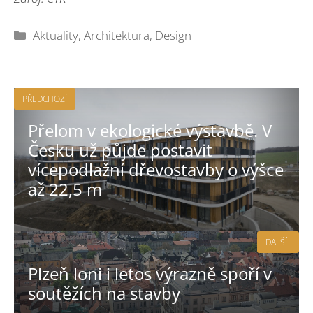
Rubriky
Aktuality
,
Architektura
,
Design
PŘEDCHOZÍ
Přelom v ekologické výstavbě. V
Česku už půjde postavit
vícepodlažní dřevostavby o výšce
až 22,5 m
DALŠÍ
Plzeň loni i letos výrazně spoří v
soutěžích na stavby