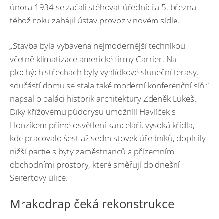
února 1934 se začali stěhovat úředníci a 5. března
téhož roku zahájil ústav provoz v novém sídle.
„
Stavba byla vybavena nejmodernější technikou
včetně klimatizace americké firmy Carrier. Na
plochých střechách byly vyhlídkové sluneční terasy,
součástí domu se stala také moderní konferenční síň,“
napsal o paláci historik architektury Zdeněk Lukeš.
Díky křížovému půdorysu umožnili Havlíček s
Honzíkem přímé osvětlení kanceláří, vysoká křídla,
kde pracovalo šest až sedm stovek úředníků, doplnily
nižší partie s byty zaměstnanců a přízemními
obchodními prostory, které směřují do dnešní
Seifertovy ulice.
Mrakodrap čeká rekonstrukce