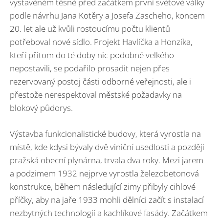
vystavěném těsně před začátkem první světové války
podle návrhu Jana Kotěry a Josefa Zascheho, koncem
20. let ale už kvůli rostoucímu počtu klientů
potřeboval nové sídlo. Projekt Havlíčka a Honzíka,
kteří přitom do té doby nic podobně velkého
nepostavili, se podařilo prosadit nejen přes
rezervovaný postoj části odborné veřejnosti, ale i
přestože nerespektoval městské požadavky na
blokový půdorys.
Výstavba funkcionalistické budovy, která vyrostla na
místě, kde kdysi bývaly dvě viniční usedlosti a později
pražská obecní plynárna, trvala dva roky. Mezi jarem
a podzimem 1932 nejprve vyrostla železobetonová
konstrukce, během následující zimy přibyly cihlové
příčky, aby na jaře 1933 mohli dělníci začít s instalací
nezbytných technologií a kachlíkové fasády. Začátkem