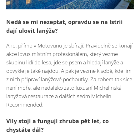
Nedá se mi nezeptat, opravdu se na Istrii
dají ulovit lanýže?
Ano, přímo v Motovunu je sbírají. Pravidelně se konají
akce lovus místním profesionálem, který vezme
skupinu lidí do lesa, jde se psem a hledají lanýže a
obvykle je také najdou. A pak je vezme k sobě, kde jim
z nich připraví lanýžové pochoutky. Za rohem tak sice
není moře, ale nedaleko zato luxusní Michelinská
lanýžová restaurace a dalších sedm Michelin
Recommended.
Vily stojí a fungují zhruba pět let, co
chystáte dál?