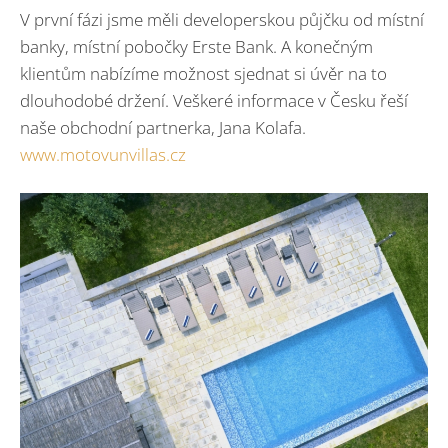
V první fázi jsme měli developerskou půjčku od místní
banky, místní pobočky Erste Bank. A konečným
klientům nabízíme možnost sjednat si úvěr na to
dlouhodobé držení. Veškeré informace v Česku řeší
naše obchodní partnerka, Jana Kolafa.
www.motovunvillas.cz