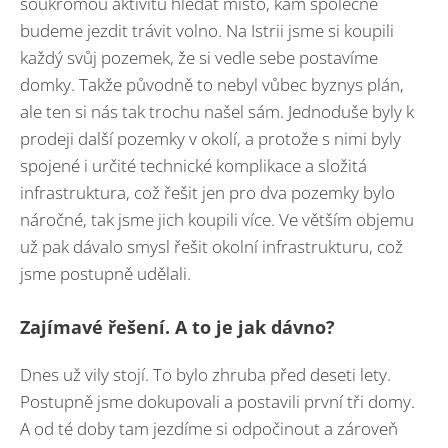
soukromou aktivitu hledat místo, kam společně
budeme jezdit trávit volno. Na Istrii jsme si koupili
každý svůj pozemek, že si vedle sebe postavíme
domky. Takže původně to nebyl vůbec byznys plán,
ale ten si nás tak trochu našel sám. Jednoduše byly k
prodeji další pozemky v okolí, a protože s nimi byly
spojené i určité technické komplikace a složitá
infrastruktura, což řešit jen pro dva pozemky bylo
náročné, tak jsme jich koupili více. Ve větším objemu
už pak dávalo smysl řešit okolní infrastrukturu, což
jsme postupně udělali.
Zajímavé řešení. A to je jak dávno?
Dnes už vily stojí. To bylo zhruba před deseti lety.
Postupně jsme dokupovali a postavili první tři domy.
A od té doby tam jezdíme si odpočinout a zároveň