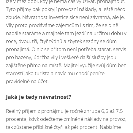
lze v mezidobí, kdy je nemá čas využívat, pronajmout.
Tyto příjmy pak pokryjí provozní náklady, a ještě něco
zbude. Návratnost investice sice není závratná, ale je.
Vily proto prodáváme zájemcům i s tím, že se o ně
nadále staráme a majitelé tam jezdí na určitou dobu v
roce, dvou, tří, čtyř týdnů a zbytek sezóny se dům
pronajímá. O nic se přitom není potřeba starat, servis
pro bazény, údržba vily i veškeré další služby jsou
zajištěné přímo na místě. Majitel využije svůj dům bez
starostí jako turista a navíc mu chodí peníze
pravidelně na účet.
Jaká je tedy návratnost?
Reálný příjem z pronájmu je ročně zhruba 6,5 až 7,5
procenta, když odečteme zmíněné náklady na provoz,
tak zůstane přibližně čtyři až pět procent. Nabízíme