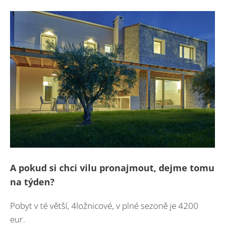
A pokud si chci vilu pronajmout, dejme tomu
na týden?
Pobyt v té větší, 4ložnicové, v plné sezoně je 4200
eur.