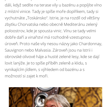
dáli, když sedíte na terase vily u bazénu a popíjíte víno
z místní vinice. Tady je spíše moře doplňkem, tady si
vychutnáte „Toskánsko“. Istrie, je na rozdíl od většiny
zbytku Chorvatska nebo obecně Mediteránu zelený
poloostrov, kde je spousta vinic. Vínu se tady velmi
dobře daří a vinařství má rozhodně vzestupnou
úroveň. Proto naše vily nesou názvy jako Chardonnay,
Sauvignon nebo Malvasia. Zároveň jsou na Istrii i
obrovské olivové háje a husté zelené lesy, kde se dají
lovit lanýže. Je to spíše příběh zeleně a klidu, s
vynikajícím jídlem, s výhledem od bazénu a s
možností si zajet k moři.