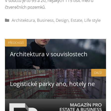
V součtu je to 95 a 20, nějakých 115 tisíc metrů
čtverečních pozemků.
Rubriky
Architektura
,
Business
,
Design
,
Estate
,
Life style
PŘEDCHOZÍ
Architektura v souvislostech
DALŠÍ
Logistické parky ano, hotely ne