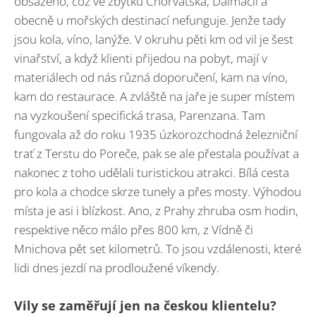
obsazeno, což ve zbytku Chorvatska, Dalmácii a
obecně u mořských destinací nefunguje. Jenže tady
jsou kola, víno, lanýže. V okruhu pěti km od vil je šest
vinařství, a když klienti přijedou na pobyt, mají v
materiálech od nás různá doporučení, kam na víno,
kam do restaurace. A zvláště na jaře je super místem
na vyzkoušení specifická trasa, Parenzana. Tam
fungovala až do roku 1935 úzkorozchodná železniční
trať z Terstu do Poreče, pak se ale přestala používat a
nakonec z toho udělali turistickou atrakci. Bílá cesta
pro kola a chodce skrze tunely a přes mosty. Výhodou
místa je asi i blízkost. Ano, z Prahy zhruba osm hodin,
respektive něco málo přes 800 km, z Vídně či
Mnichova pět set kilometrů. To jsou vzdálenosti, které
lidi dnes jezdí na prodloužené víkendy.
Vily se zaměřují jen na českou klientelu?