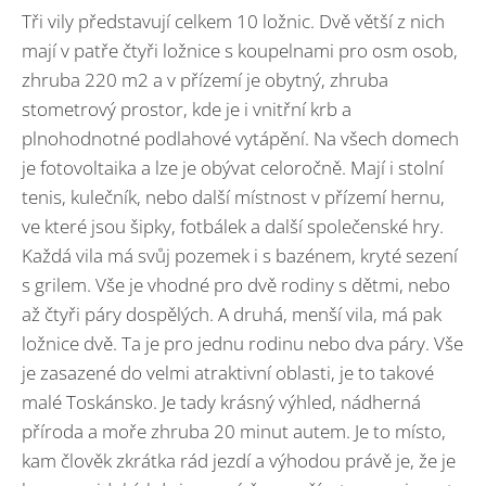
Tři vily představují celkem 10 ložnic. Dvě větší z nich
mají v patře čtyři ložnice s koupelnami pro osm osob,
zhruba 220 m2 a v přízemí je obytný, zhruba
stometrový prostor, kde je i vnitřní krb a
plnohodnotné podlahové vytápění. Na všech domech
je fotovoltaika a lze je obývat celoročně. Mají i stolní
tenis, kulečník, nebo další místnost v přízemí hernu,
ve které jsou šipky, fotbálek a další společenské hry.
Každá vila má svůj pozemek i s bazénem, kryté sezení
s grilem. Vše je vhodné pro dvě rodiny s dětmi, nebo
až čtyři páry dospělých. A druhá, menší vila, má pak
ložnice dvě. Ta je pro jednu rodinu nebo dva páry. Vše
je zasazené do velmi atraktivní oblasti, je to takové
malé Toskánsko. Je tady krásný výhled, nádherná
příroda a moře zhruba 20 minut autem. Je to místo,
kam člověk zkrátka rád jezdí a výhodou právě je, že je