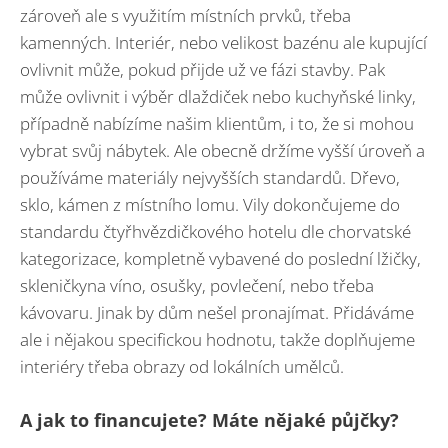
zároveň ale s využitím místních prvků, třeba
kamenných. Interiér, nebo velikost bazénu ale kupující
ovlivnit může, pokud přijde už ve fázi stavby. Pak
může ovlivnit i výběr dlaždiček nebo kuchyňské linky,
případně nabízíme našim klientům, i to, že si mohou
vybrat svůj nábytek. Ale obecně držíme vyšší úroveň a
používáme materiály nejvyšších standardů. Dřevo,
sklo, kámen z místního lomu. Vily dokončujeme do
standardu čtyřhvězdičkového hotelu dle chorvatské
kategorizace, kompletně vybavené do poslední lžičky,
skleničkyna víno, osušky, povlečení, nebo třeba
kávovaru. Jinak by dům nešel pronajímat. Přidáváme
ale i nějakou specifickou hodnotu, takže doplňujeme
interiéry třeba obrazy od lokálních umělců.
A jak to financujete? Máte nějaké půjčky?