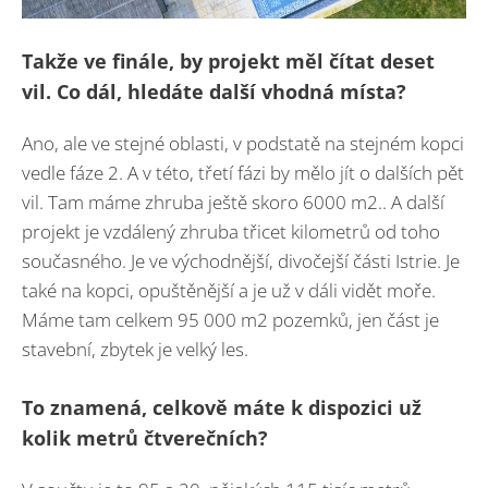
Takže ve finále, by projekt měl čítat deset
vil. Co dál, hledáte další vhodná místa?
Ano, ale ve stejné oblasti, v podstatě na stejném kopci
vedle fáze 2. A v této, třetí fázi by mělo jít o dalších pět
vil. Tam máme zhruba ještě skoro 6000 m2.. A další
projekt je vzdálený zhruba třicet kilometrů od toho
současného. Je ve východnější, divočejší části Istrie. Je
také na kopci, opuštěnější a je už v dáli vidět moře.
Máme tam celkem 95 000 m2 pozemků, jen část je
stavební, zbytek je velký les.
To znamená, celkově máte k dispozici už
kolik metrů čtverečních?