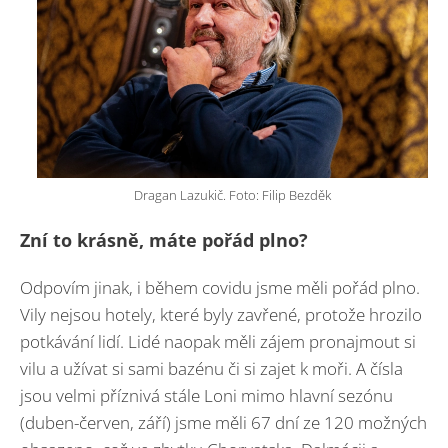
Dragan Lazukič. Foto: Filip Bezděk
Zní to krásně, máte pořád plno?
Odpovím jinak, i během covidu jsme měli pořád plno.
Vily nejsou hotely, které byly zavřené, protože hrozilo
potkávání lidí. Lidé naopak měli zájem pronajmout si
vilu a užívat si sami bazénu či si zajet k moři. A čísla
jsou velmi příznivá stále Loni mimo hlavní sezónu
(duben-červen, září) jsme měli 67 dní ze 120 možných