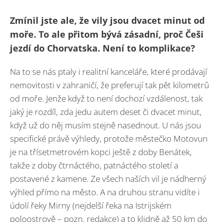
Zmínil jste ale, že vily jsou dvacet minut od
moře. To ale přitom bývá zásadní, proč Češi
jezdí do Chorvatska. Není to komplikace?
Na to se nás ptaly i realitní kanceláře, které prodávají
nemovitosti v zahraničí, že preferují tak pět kilometrů
od moře. Jenže když to není dochozí vzdálenost, tak
jaký je rozdíl, zda jedu autem deset či dvacet minut,
když už do něj musím stejně nasednout. U nás jsou
specifické právě výhledy, protože městečko Motovun
je na třísetmetrovém kopci ještě z doby Benátek,
takže z doby čtrnáctého, patnáctého století a
postavené z kamene. Ze všech naších vil je nádherný
výhled přímo na město. A na druhou stranu vidíte i
údolí řeky Mirny (nejdelší řeka na Istrijském
poloostrově – pozn. redakce) a to klidně až 50 km do