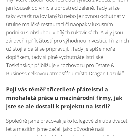
jen kousek od vinic a uprostřed zeleně. Tady si lze
taky vyrazit na lov lanýžů nebo je rovnou ochutnat v
útulné maličké restauraci či naopak v luxusním
podniku s obsluhou v bílých rukavičkách. A vily jsou
zároveň i příležitostí pro výhodnou investici. Tři z nich
už stojí a další se připravují. „Tady je spíše moře
doplňkem, tady si plně vychutnáte istrijské
Toskánsko,“ přibližuje v rozhovoru pro Estate &
Business celkovou atmosféru místa Dragan Lazukič.
Pojí vás téměř třicetileté přátelství a
mnohaletá práce u mezinárodní firmy, jak
jste se ale dostali k projektu na Istrii?
Společně jsme pracovali jako kolegové zhruba dvacet
let a mezitím jsme začali jako původně naší