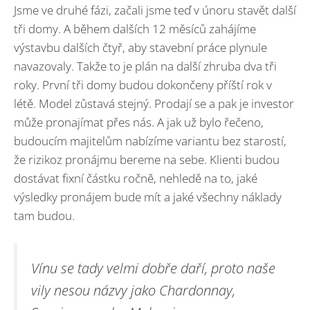
Jsme ve druhé fázi, začali jsme teď v únoru stavět další
tři domy. A během dalších 12 měsíců zahájíme
výstavbu dalších čtyř, aby stavební práce plynule
navazovaly. Takže to je plán na další zhruba dva tři
roky. První tři domy budou dokončeny příští rok v
létě. Model zůstavá stejný. Prodají se a pak je investor
může pronajímat přes nás. A jak už bylo řečeno,
budoucím majitelům nabízíme variantu bez starostí,
že rizikoz pronájmu bereme na sebe. Klienti budou
dostávat fixní částku ročně, nehledě na to, jaké
výsledky pronájem bude mít a jaké všechny náklady
tam budou.
Vínu se tady velmi dobře daří, proto naše
vily nesou názvy jako Chardonnay,