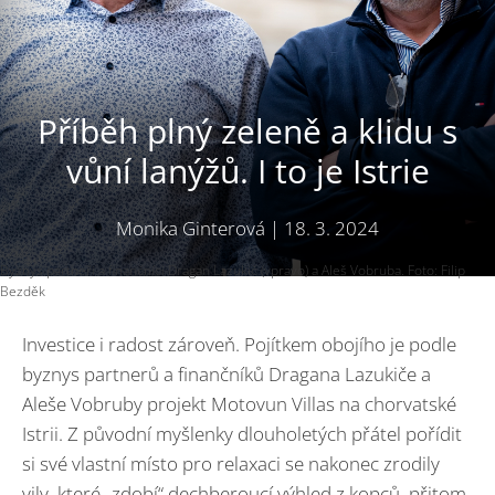
Příběh plný zeleně a klidu s
vůní lanýžů. I to je Istrie
Monika Ginterová
|
18. 3. 2024
Byznys partneři a finančníci Dragan Lazukič (vpravo) a Aleš Vobruba. Foto: Filip
Bezděk
Investice i radost zároveň. Pojítkem obojího je podle
byznys partnerů a finančníků Dragana Lazukiče a
Aleše Vobruby projekt Motovun Villas na chorvatské
Istrii. Z původní myšlenky dlouholetých přátel pořídit
si své vlastní místo pro relaxaci se nakonec zrodily
vily, které „zdobí“ dechberoucí výhled z kopců, přitom