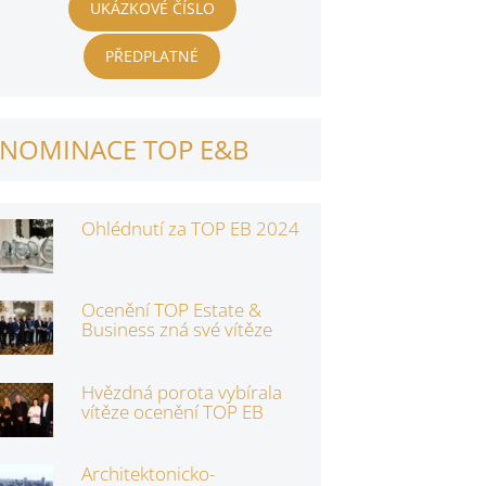
UKÁZKOVÉ ČÍSLO
PŘEDPLATNÉ
NOMINACE TOP E&B
Ohlédnutí za TOP EB 2024
Ocenění TOP Estate &
Business zná své vítěze
Hvězdná porota vybírala
vítěze ocenění TOP EB
Architektonicko-