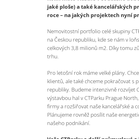
jaké ploše) a také kancelářských pr
roce – na jakých projektech nyní p
Nemovitostní portfolio celé skupiny CT
na Českou republiku, kde se nám v loňs
celkových 3,8 milionů m2. Díky tomu 
trhu.
Pro letošní rok máme velké plány. Chcem
klientů, ale také chceme pokračovat s p
republiky. Budeme intenzivně rozvíjet 
výstavbou hal v CTParku Prague North,
firmy a rozšiřovat naše kancelářské a 
Plánujeme rovněž posílit naše energetic
našeho podnikání.