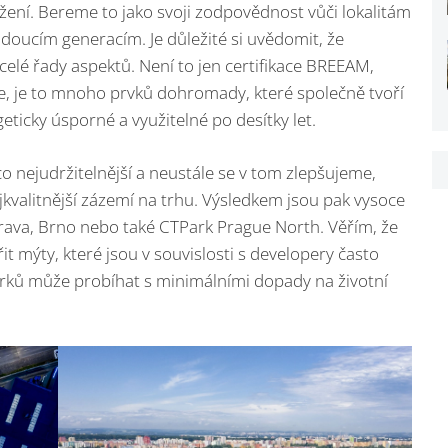
ložení. Bereme to jako svoji zodpovědnost vůči lokalitám
doucím generacím. Je důležité si uvědomit, že
celé řady aspektů. Není to jen certifikace BREEAM,
, je to mnoho prvků dohromady, které společně tvoří
eticky úsporné a využitelné po desítky let.
o nejudržitelnější a neustále se v tom zlepšujeme,
kvalitnější zázemí na trhu. Výsledkem jsou pak vysoce
rava, Brno nebo také CTPark Prague North. Věřím, že
t mýty, které jsou v souvislosti s developery často
arků může probíhat s minimálními dopady na životní