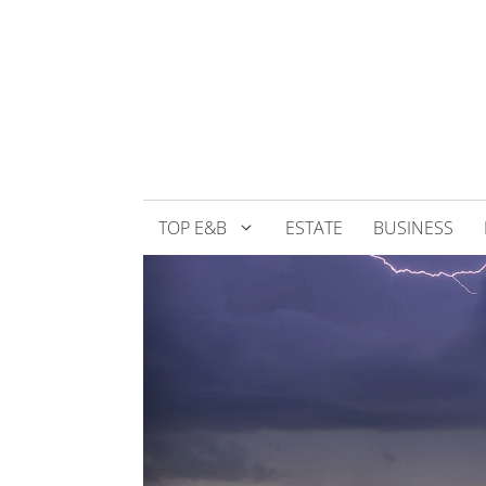
Přeskočit
na
obsah
TOP E&B
ESTATE
BUSINESS