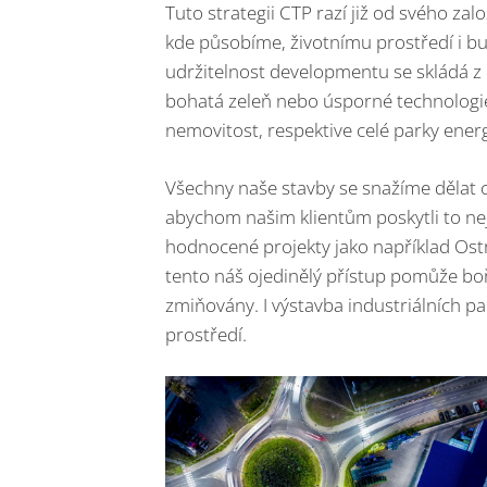
Tuto strategii CTP razí již od svého za
kde působíme, životnímu prostředí i bu
udržitelnost developmentu se skládá z 
bohatá zeleň nebo úsporné technologie
nemovitost, respektive celé parky energ
Všechny naše stavby se snažíme dělat c
abychom našim klientům poskytli to nej
hodnocené projekty jako například Ost
tento náš ojedinělý přístup pomůže boři
zmiňovány. I výstavba industriálních p
prostředí.