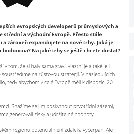
ejlepších evropských developerů průmyslových a
e střední a východní Evropě. Přesto stále
u a zároveň expandujete na nové trhy. Jaká je
o budoucna? Na jaké trhy se ještě chcete dostat?
 v tom, že si haly sama staví, vlastní je a také je i
soustředíme na růstovou strategii. V následujících
io, tedy abychom v celé Evropě měli k dispozici 20
ájemci. Snažíme se jim poskytnout prvotřídní zázemí,
sme generovali zisky a udržitelné hodnoty.
ském regionu potenciál není zdaleka vyčerpán. Ale