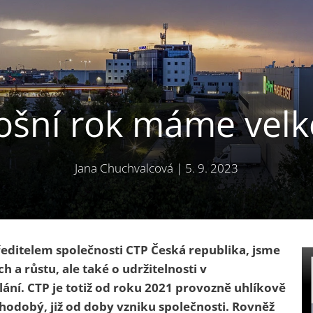
tošní rok máme velk
Jana Chuchvalcová
|
5. 9. 2023
ditelem společnosti CTP Česká republika, jsme
h a růstu, ale také o udržitelnosti v
í. CTP je totiž o
d roku 2021 provozně uhlíkově
ouhodobý,
již od doby vzniku společnosti
.
Rovněž