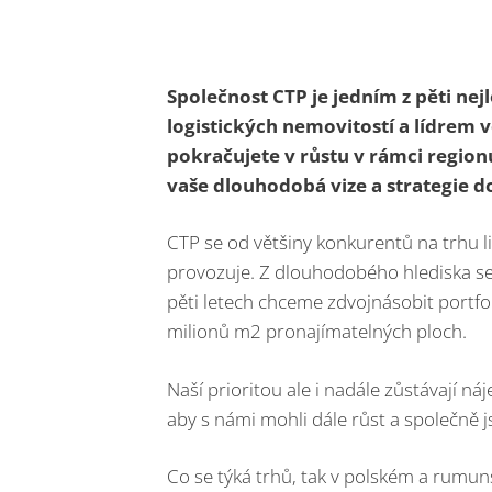
Společnost CTP je jedním z pěti n
logistických nemovitostí a lídrem v
pokračujete v růstu v rámci region
vaše dlouhodobá vize a strategie d
CTP se od většiny konkurentů na trhu liší
provozuje. Z dlouhodobého hlediska se 
pěti letech chceme zdvojnásobit portfol
milionů m2 pronajímatelných ploch.
Naší prioritou ale i nadále zůstávají n
aby s námi mohli dále růst a společně j
Co se týká trhů, tak v polském a rumun