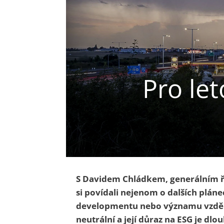
Pro le
S Davidem Chládkem, generálním ře
si povídali nejenom o dalších plánec
developmentu nebo významu vzdělán
neutrální a její důraz na ESG je dl