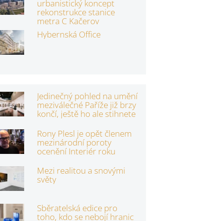
urbanistický koncept
rekonstrukce stanice
metra C Kačerov
Hybernská Office
Jedinečný pohled na umění
meziválečné Paříže již brzy
končí, ještě ho ale stihnete
Rony Plesl je opět členem
mezinárodní poroty
ocenění Interiér roku
Mezi realitou a snovými
světy
Sběratelská edice pro
toho, kdo se nebojí hranic