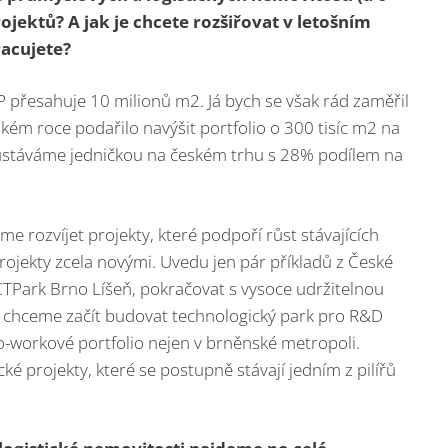
ojektů? A jak je chcete rozšiřovat v letošním
racujete?
P přesahuje 10 milionů m2. Já bych se však rád zaměřil
kém roce podařilo navýšit portfolio o 300 tisíc m2 na
zůstáváme jedničkou na českém trhu s 28% podílem na
e rozvíjet projekty, které podpoří růst stávajících
rojekty zcela novými. Uvedu jen pár příkladů z České
CTPark Brno Líšeň, pokračovat s vysoce udržitelnou
 chceme začít budovat technologický park pro R&D
co-workové portfolio nejen v brněnské metropoli.
ké projekty, které se postupně stávají jedním z pilířů