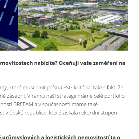
emovitostech nabízíte? Oceňují vaše zaměření na
y, které musí plnit přísná ESG kritéria, takže fakt, že
ně zásadní. V rámci naší strategii máme celé portfolio
telnosti BREEAM a v současnosti máme také
t v České republice, které získala rekordní stupeň
 průmyslových a logistických nemovitostí (a o