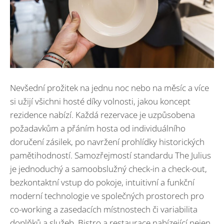
Nevšední prožitek na jednu noc nebo na měsíc a více
si užijí všichni hosté díky volnosti, jakou koncept
rezidence nabízí. Každá rezervace je uzpůsobena
požadavkům a přáním hosta od individuálního
doručení zásilek, po navržení prohlídky historických
pamětihodností. Samozřejmostí standardu The Julius
je jednoduchý a samoobslužný check-in a check-out,
bezkontaktní vstup do pokoje, intuitivní a funkční
moderní technologie ve společných prostorech pro
co-working a zasedacích místnostech či variabilita
doplňků a služeb. Bistro a restaurace nabízející nejen