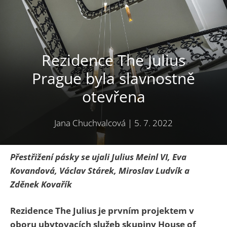
Rezidence The Julius
Prague byla slavnostně
otevřena
Jana Chuchvalcová
|
5. 7. 2022
Přestřižení pásky se ujali Julius Meinl VI, Eva
Kovandová, Václav Stárek, Miroslav Ludvík a
Zděnek Kovařík
Rezidence The Julius je prvním projektem v
oboru ubytovacích služeb skupiny House of