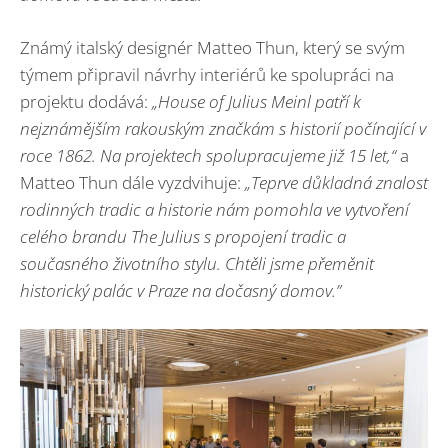
Známý italský designér Matteo Thun, který se svým
týmem připravil návrhy interiérů ke spolupráci na
projektu dodává:
„
House of Julius Meinl patří k
nejznámějším rakouským značkám s historií počínající v
roce 1862. Na projektech spolupracujeme již 15 let,“
a
Matteo Thun dále vyzdvihuje:
„
Teprve důkladná znalost
rodinných tradic a historie nám pomohla ve vytvoření
celého brandu The Julius s propojení tradic a
současného životního stylu. Chtěli jsme přeměnit
historický palác v Praze na dočasný domov.”