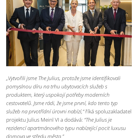
„Vytvořili jsme The Julius, protože jsme identifikovali
pomyslnou díru na trhu ubytovacích služeb s
produktem, který uspokojí potřeby moderních
cestovatelů. Jsme rádi, že jsme první, kdo tento typ
služeb na prvotřídní úrovni nabízí,“
říká spoluzakladatel
projektu Julius Meinl VI a dodává:
“The Julius je
rezidencí apartmánového typu nabízející pocit luxusu
domova ve středu města.”