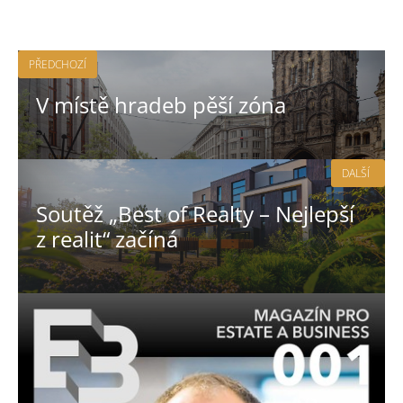
PŘEDCHOZÍ
V místě hradeb pěší zóna
DALŠÍ
Soutěž „Best of Realty – Nejlepší
z realit“ začíná