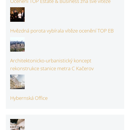
Ocenění TOP Estate & Business zná své vítěze
Hvězdná porota vybírala vítěze ocenění TOP EB
Architektonicko-urbanistický koncept
rekonstrukce stanice metra C Kačerov
Hybernská Office