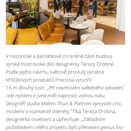
V historické a památkové chráněné části budovy
vyniká mistrovské dílo designérky Terezy Drobné.
Podle jejího návrhu světově proslulý výrobce
křišťálových produktů Preciosa vytvořil
16 m dlouhý lustr.
„
Při navrhování světelného vybavení
celé rezidence jsme měli naprosto volnou ruku.
Designéři studia Matteo Thun & Partners vymysleli chic,
moderní a rozmanité interiéry,”
říká Tereza Drobná,
designérka osvětlení a upřesňuje:
„
Základním
požadavkem celého projektu bylo přenesení genius loci