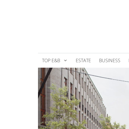
Přeskočit
na
obsah
TOP E&B
ESTATE
BUSINESS