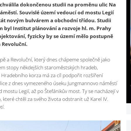
schválila dokončenou studii na proměnu ulic Na
áměstí. Souvislé území vedoucí od mostu Legií
tát novým bulvárem a obchodní třídou. Studii
 byl Institut plánování a rozvoje hl. m. Prahy
rojektování, fyzicky by se území mělo postupně
a Revoluční.
kopě a Revoluční, který dnes chápeme společně jako
kem stopy někdejších staroměstských hradeb,
 Hradebního korza má za cíl podpořit rozšíření
ulice z dnes vymezeného úseku Jungmannovo náměstí
 mostu Legií, až po Štefánikův most. Ty se nacházejí v
teré chtěl za svého života odstranit už Karel IV.
tí.