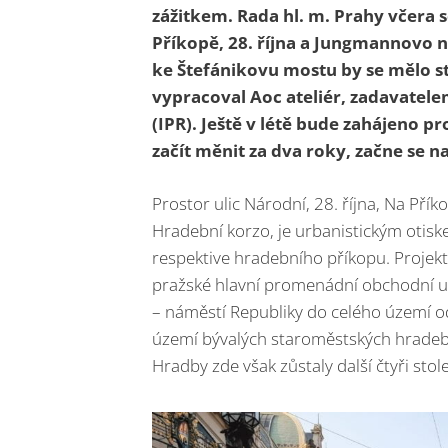
zážitkem. Rada hl. m. Prahy včera 
Příkopě, 28. října a Jungmannovo n
ke Štefánikovu mostu by se mělo s
vypracoval Aoc ateliér, zadavatelem
(IPR). Ještě v létě bude zahájeno p
začít měnit za dva roky, začne se n
Prostor ulic Národní, 28. října, Na Pří
Hradební korzo, je urbanistickým otis
respektive hradebního příkopu. Projekt
pražské hlavní promenádní obchodní 
– náměstí Republiky do celého území od
území bývalých staroměstských hradeb, k
Hradby zde však zůstaly další čtyři stole