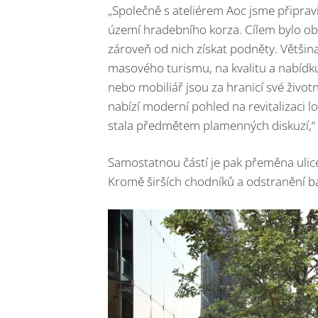
„Společně s ateliérem Aoc jsme připravi
území hradebního korza. Cílem bylo obč
zároveň od nich získat podněty. Většina
masového turismu, na kvalitu a nabídk
nebo mobiliář jsou za hranicí své životn
nabízí moderní pohled na revitalizaci 
stala předmětem plamenných diskuzí,“
Samostatnou částí je pak přeměna ulic
Kromě širších chodníků a odstranění b