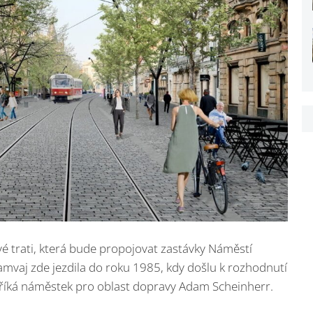
vé trati, která bude propojovat zastávky Náměstí
mvaj zde jezdila do roku 1985, kdy došlu k rozhodnutí
“ říká náměstek pro oblast dopravy Adam Scheinherr.