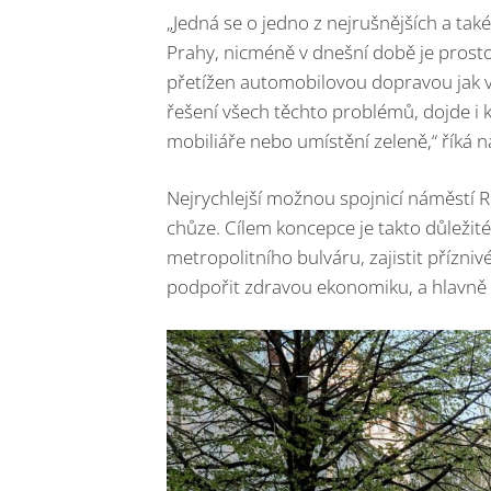
„Jedná se o jedno z nejrušnějších a ta
Prahy, nicméně v dnešní době je prost
přetížen automobilovou dopravou jak v p
řešení všech těchto problémů, dojde i
mobiliáře nebo umístění zeleně,“ říká 
Nejrychlejší možnou spojnicí náměstí R
chůze. Cílem koncepce je takto důležit
metropolitního bulváru, zajistit pří
podpořit zdravou ekonomiku, a hlavně vy