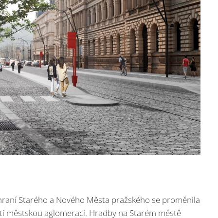
hraní Starého a Nového Města pražského se proměnila
letí městskou aglomeraci. Hradby na Starém městě