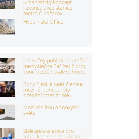
urbanistický koncept
rekonstrukce stanice
metra C Kačerov
Hybernská Office
Jedinečný pohled na umění
meziválečné Paříže již brzy
končí, ještě ho ale stihnete
Rony Plesl je opět členem
mezinárodní poroty
ocenění Interiér roku
Mezi realitou a snovými
světy
Sběratelská edice pro
toho, kdo se nebojí hranic