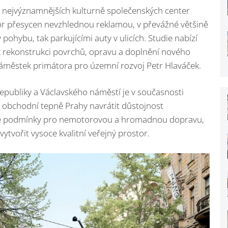
ké nejvýznamnějších kulturně společenských center
or přesycen nevzhlednou reklamou, v převážné většině
ohybu, tak parkujícími auty v ulicích. Studie nabízí
 k rekonstrukci povrchů, opravu a doplnění nového
náměstek primátora pro územní rozvoj Petr Hlaváček.
epubliky a Václavského náměstí je v současnosti
é obchodní tepně Prahy navrátit důstojnost
znivé podmínky pro nemotorovou a hromadnou dopravu,
tvořit vysoce kvalitní veřejný prostor.