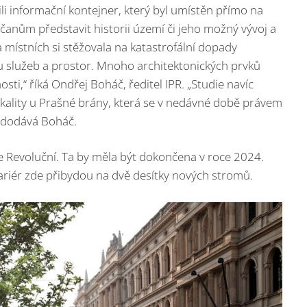
li informační kontejner, který byl umístěn přímo na
anům představit historii území či jeho možný vývoj a
 místních si stěžovala na katastrofální dopady
u služeb a prostor. Mnoho architektonických prvků
osti,“ říká Ondřej Boháč, ředitel IPR. „Studie navíc
lokality u Prašné brány, která se v nedávné době právem
 dodává Boháč.
e Revoluční. Ta by měla být dokončena v roce 2024.
ariér zde přibydou na dvě desítky nových stromů.