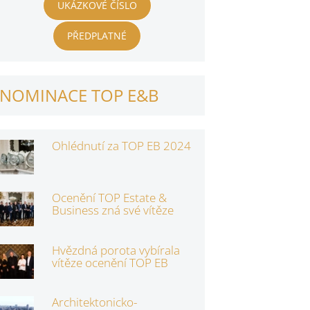
UKÁZKOVÉ ČÍSLO
PŘEDPLATNÉ
NOMINACE TOP E&B
Ohlédnutí za TOP EB 2024
Ocenění TOP Estate &
Business zná své vítěze
Hvězdná porota vybírala
vítěze ocenění TOP EB
Architektonicko-