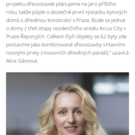
projektu dřevostaveb plánujeme na jaro příštího
roku, takže půjde o skutečně první výstavbu bytových
domů s dřevěnou konstrukcí v Praze. Bude se jednat
o domy z třetí etapy rezidenčního areálu Arcus City v
Praze-Řeporyjích. Celkem čtyři objekty se 62 byty zde
postavíme jako kombinované dřevostavby s hlavními
nosnými prvky z masivních dřevěných panelů,“ uzavírá
Alice Slámová.