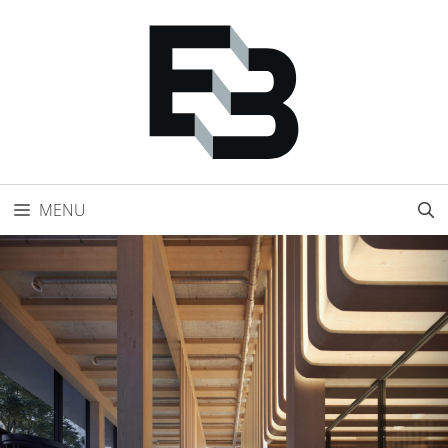
Přeskočit
na
obsah
MENU