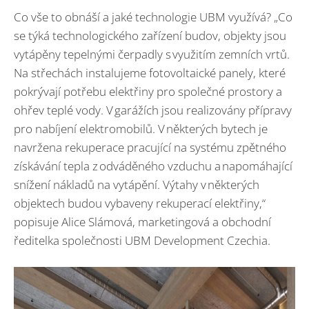
Co vše to obnáší a jaké technologie UBM využívá? „Co
se týká technologického zařízení budov, objekty jsou
vytápěny tepelnými čerpadly s využitím zemních vrtů.
Na střechách instalujeme fotovoltaické panely, které
pokrývají potřebu elektřiny pro společné prostory a
ohřev teplé vody. V garážích jsou realizovány přípravy
pro nabíjení elektromobilů. V některých bytech je
navržena rekuperace pracující na systému zpětného
získávání tepla z odváděného vzduchu a napomáhající
snížení nákladů na vytápění. Výtahy v některých
objektech budou vybaveny rekuperací elektřiny,“
popisuje Alice Slámová, marketingová a obchodní
ředitelka společnosti UBM Development Czechia.