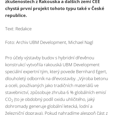
zkušenostech z Rakouska a dalších zemí CEE
chystá první projekt tohoto typu také v České
republice.
Text: Redakce
Foto: Archiv UBM Development, Michael Nagl
Pro účely výstavby budov s hybridní dřevěnou
konstrukcí vytvořila rakouská UBM Development
speciální expertní tým, který povede Bernhard Egert,
dlouholetý odborník na dřevostavby. „Výroba betonu
a oceli, používaných jako tradičních materiálů ve
stavebnictví, způsobuje zhruba 6 % globálních emisí
CO
(to je obdobný podíl oxidu uhličitého, jaký
2
dohromady generuje globální letecká, lodní a
železniční doprava). Pokud nahradíme alespoň část z