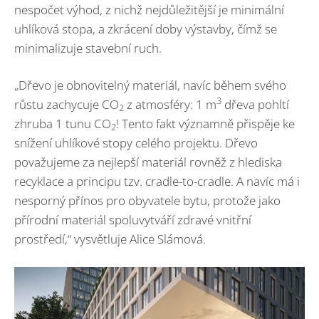
nespočet výhod, z nichž nejdůležitější je minimální
uhlíková stopa, a zkrácení doby výstavby, čímž se
minimalizuje stavební ruch.
„Dřevo je obnovitelný materiál, navíc během svého
3
růstu zachycuje CO
z atmosféry: 1 m
dřeva pohltí
2
zhruba 1 tunu CO
! Tento fakt významně přispěje ke
2
snížení uhlíkové stopy celého projektu. Dřevo
považujeme za nejlepší materiál rovněž z hlediska
recyklace a principu tzv. cradle-to-cradle. A navíc má i
nesporný přínos pro obyvatele bytu, protože jako
přírodní materiál spoluvytváří zdravé vnitřní
prostředí,“ vysvětluje Alice Slámová.