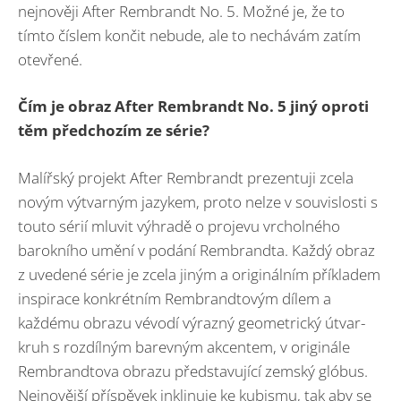
nejnověji After Rembrandt No. 5. Možné je, že to
tímto číslem končit nebude, ale to nechávám zatím
otevřené.
Čím je obraz After Rembrandt No. 5 jiný oproti
těm předchozím ze série?
Malířský projekt After Rembrandt prezentuji zcela
novým výtvarným jazykem, proto nelze v souvislosti s
touto sérií mluvit výhradě o projevu vrcholného
barokního umění v podání Rembrandta. Každý obraz
z uvedené série je zcela jiným a originálním příkladem
inspirace konkrétním Rembrandtovým dílem a
každému obrazu vévodí výrazný geometrický útvar-
kruh s rozdílným barevným akcentem, v originále
Rembrandtova obrazu představující zemský glóbus.
Nejnovější příspěvek inklinuje ke kubismu, tak aby se