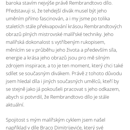
baroka stavím nejvýše právě Rembrandtovo dílo.
Představuji si, že tehdejší divák musel být jeho
uměním přímo fascinován, a i my jsme po tolika
staletích stále překvapování krásou Rembrandtových
obrazů plných mistrovské malířské techniky. Jeho
malířská dokonalost s vytříbeným rukopisem,
měnícím se v průběhu jeho života a především síla,
energie a krása jeho obrazů jsou pro mě silným
zdrojem inspirace, a to je ten moment, který chci také
sdílet se současným divákem. Právě z tohoto důvodu
jsem hledal díla i jiných současných umělců, kteří by
se stejně jako já pokoušeli pracovat s jeho odkazem,
abych si potvrdil, že Rembrandtovo dílo je stále
aktuální.
Spojitost s mým malířským cyklem jsem našel
například v díle Braco Dimitrijeviće, který své