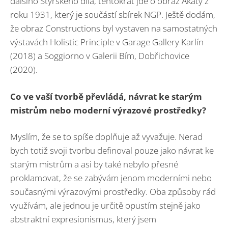
dalšího Štyrského díla, tentokrát jde o obraz Akáty z
roku 1931, který je součástí sbírek NGP. Ještě dodám,
že obraz Constructions byl vystaven na samostatných
výstavách Holistic Principle v Garage Gallery Karlín
(2018) a Soggiorno v Galerii Bím, Dobřichovice
(2020).
Co ve vaší tvorbě převládá, návrat ke starým
mistrům nebo moderní výrazové prostředky?
Myslím, že se to spíše doplňuje až vyvažuje. Nerad
bych totiž svoji tvorbu definoval pouze jako návrat ke
starým mistrům a asi by také nebylo přesné
proklamovat, že se zabývám jenom moderními nebo
současnými výrazovými prostředky. Oba způsoby rád
využívám, ale jednou je určitě opustím stejně jako
abstraktní expresionismus, který jsem