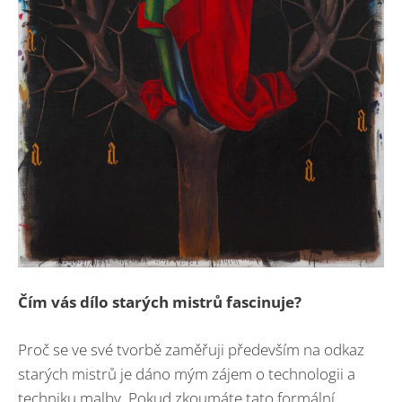
Čím vás dílo starých mistrů fascinuje?
Proč se ve své tvorbě zaměřuji především na odkaz
starých mistrů je dáno mým zájem o technologii a
techniku malby. Pokud zkoumáte tato formální