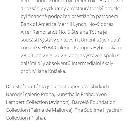
Rembrandtův obraz byl téměř rok restaurován
a rozsáhlý výzkumný a restaurátorský projekt
byl finančně podpořen prestižním patronem
Bank of America Merrill Lynch. Nový obraz
After Rembrandt No. 5 Štefana Tótha je
součástí výstavy s názvem „Umění už je nuda“
konané v HYB4 Galerii – Kampus Hybernská od
28.04. do 26.5. 2023. Zde je vystaven spolu s
dalšími díly absolventů Intermediální školy
prof. Milana Knížáka.
Díla Štefana Tótha jsou zastoupena ve sbírkách
Národní galerie Praha, Kunsthalle Praha, Yvon
Lambert Collection (Avignon), Barceló Foundation
Collection (Palma de Mallorca), The Sublime Hyacinth
Collection (Praha).