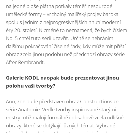
na jedné ploše plátna potkaly téměř nesourodé
umělecké formy – vrcholný malířský projev baroka
spolu s jedním z nejprogresivnějších hnutí moderní
éry 20. století. Nicméně to neznamená, že bych číslem
No. 5 chtěl tuto sérii uzavřít. Určitě se nebráním
dalšímu pokračování číselné řady, kdy může mít příští
obraz zcela jinou podobu než předchozí obrazy série
After Rembrandt.
Galerie KODL naopak bude prezentovat jinou
polohu vaší tvorby?
Ano, zde bude představen obraz Constructions ze
série Anatomie. Vedle tvorby inspirované starými
mistry totiž maluji formálně i obsahově zcela odlišné
obrazy, které se dotýkají různých témat. Vybrané