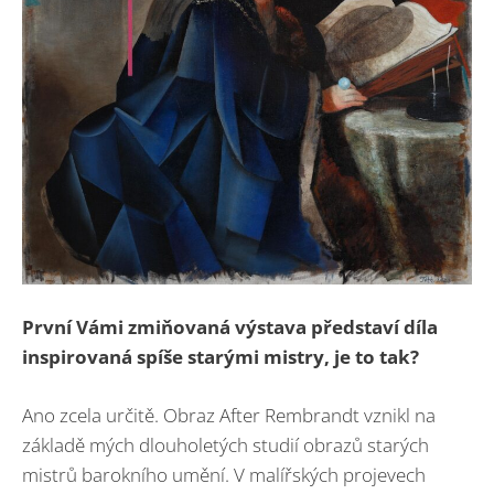
První Vámi zmiňovaná výstava představí díla
inspirovaná spíše starými mistry, je to tak?
Ano zcela určitě. Obraz After Rembrandt vznikl na
základě mých dlouholetých studií obrazů starých
mistrů barokního umění. V malířských projevech