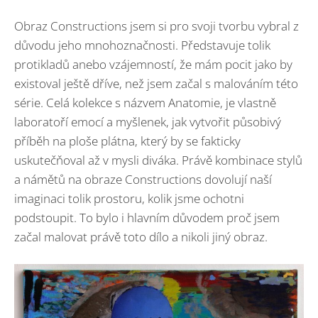
Obraz Constructions jsem si pro svoji tvorbu vybral z
důvodu jeho mnohoznačnosti. Představuje tolik
protikladů anebo vzájemností, že mám pocit jako by
existoval ještě dříve, než jsem začal s malováním této
série. Celá kolekce s názvem Anatomie, je vlastně
laboratoří emocí a myšlenek, jak vytvořit působivý
příběh na ploše plátna, který by se fakticky
uskutečňoval až v mysli diváka. Právě kombinace stylů
a námětů na obraze Constructions dovolují naší
imaginaci tolik prostoru, kolik jsme ochotni
podstoupit. To bylo i hlavním důvodem proč jsem
začal malovat právě toto dílo a nikoli jiný obraz.