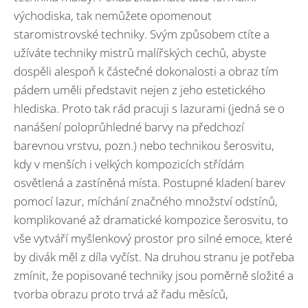
východiska, tak nemůžete opomenout
staromistrovské techniky. Svým způsobem ctíte a
užíváte techniky mistrů malířských cechů, abyste
dospěli alespoň k částečné dokonalosti a obraz tím
pádem uměli představit nejen z jeho estetického
hlediska. Proto tak rád pracuji s lazurami (jedná se o
nanášení poloprůhledné barvy na předchozí
barevnou vrstvu, pozn.) nebo technikou šerosvitu,
kdy v menších i velkých kompozicích střídám
osvětlená a zastíněná místa. Postupné kladení barev
pomocí lazur, míchání značného množství odstínů,
komplikované až dramatické kompozice šerosvitu, to
vše vytváří myšlenkový prostor pro silné emoce, které
by divák měl z díla vyčíst. Na druhou stranu je potřeba
zmínit, že popisované techniky jsou poměrně složité a
tvorba obrazu proto trvá až řadu měsíců,