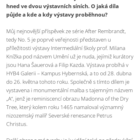
hned ve dvou výstavních síních. O jaká díla
půjde a kde a kdy výstavy proběhnou?
Můj nejnovější příspěvek ze série After Rembrandt,
tedy No. 5 je poprvé veřejnosti představen u
příležitosti výstavy Intermediální školy prof. Milana
Knížka pod názvem Umění už je nuda, jejímiž kurátory
jsou Hana Šauerová a Filip Kazda. Výstava probíhá v
HYB4 Galerii – Kampus Hybernská, a to od 28. dubna
do 26. května tohoto roku. Společně s tímto dílem je
vystavena i monumentální malba s tajemným názvem
„A“, jenž je reminiscencí obrazu Madonna of the Dry
Tree, který kolem roku 1465 namaloval významný
nizozemský malíř Severské renesance Petrus
Christus.