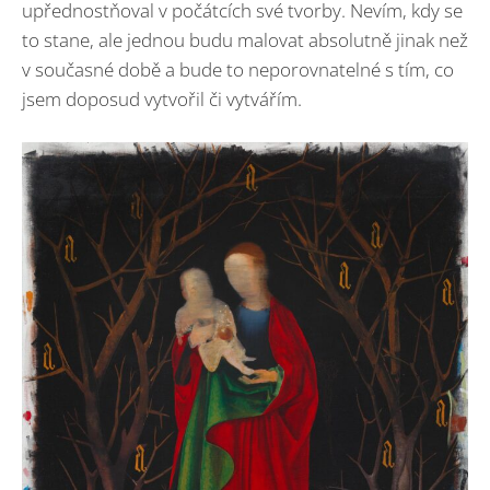
upřednostňoval v počátcích své tvorby. Nevím, kdy se
to stane, ale jednou budu malovat absolutně jinak než
v současné době a bude to neporovnatelné s tím, co
jsem doposud vytvořil či vytvářím.