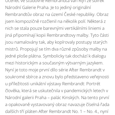
Učenec ve studovně Rembrandta van Rijn ze sbírek
Národní Galerie Praha. Je to jediný originální
Rembrandtův obraz na území České republiky. Obraz
jsem kompozičně rozčlenil na několik polí. Některá z
nich se stala pouze barevnými vertikálními liniemi a
jiná připomínají kopii Rembrandtovy malby. Tyto části
jsou namalovány tak, aby kopírovaly postupy starých
mistrů. Propojují se tím dva různé způsoby malby na
jedné ploše plátna. Symbolicky tak dochází k dialogu
mezi historickým a současným výtvarným jazykem.
Nyní je toto moje první dílo série After Rembrandt v
soukromé sbírce a znovu bylo představeno veřejnosti
u příležitosti unikátní výstavy Rembrandt: Portrét
člověka, která se uskutečnila v pandemických letech v
Národní galerii Praha – palác Kinských. Na tento první
a opakovaně vystavovaný obraz navazuje číselná řada
dalších tří pláten After Rembrandt No. 1 – No. 4., nyní