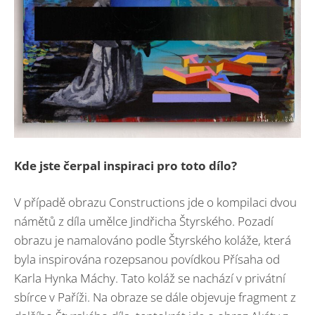
Kde jste čerpal inspiraci pro toto dílo?
V případě obrazu Constructions jde o kompilaci dvou
námětů z díla umělce Jindřicha Štyrského. Pozadí
obrazu je namalováno podle Štyrského koláže, která
byla inspirována rozepsanou povídkou Přísaha od
Karla Hynka Máchy. Tato koláž se nachází v privátní
sbírce v Paříži. Na obraze se dále objevuje fragment z