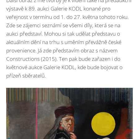
Další obraz z mé tvorby je k vidění také na předaukční
výstavě k 89. aukci Galerie KODL konané pro
veřejnost v termínu od 1. do 27. května tohoto roku.
Zde se zájemci seznámí se všemi díly, která se na
aukci představí. Mohou si tak udělat představu o
aktuálním dění na trhu s uměním převážně české
provenience. Já zde představím obraz s názvem
Constructions (2015). Ten pak bude zařazen i do
květnové aukce Galerie KODL, kde bude bojovat o
přízeň sběratelů.