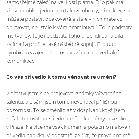
samozřejmě záleží na velikosti plátna. Dílo pak má i
větší hloubku, jedná se o takové obrazy, před které se
můžete postavit opakovaně a stále v nich máte co
objevovat, neustále k Vám promlouvají. To je podstata
mé tvorby, to je i podstata toho proč lidi daná díla
zajímají a proč je také následně kupují. Pro tuto
symbiózu vzájemného oslovování a nonverbální
komunikace.
Co vás přivedlo k tomu věnovat se umění?
V dětství jsem sice projevoval známky výtvarného
talentu, ale sám jsem tomu nevěnoval přílišnou
pozornost. To se změnilo až v dospívání, když jsem
začal studovat na Střední uměleckoprůmyslové škole
v Praze. Nejvíce mě však k umění a potažmo malování
přivedla babička. V podstatě lze říct, že právě ona mě