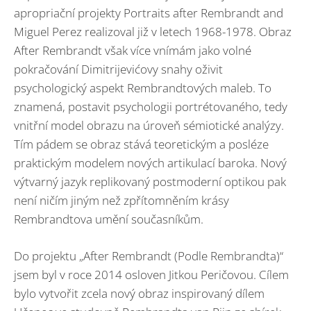
apropriační projekty Portraits after Rembrandt and
Miguel Perez realizoval již v letech 1968-1978. Obraz
After Rembrandt však více vnímám jako volné
pokračování Dimitrijevićovy snahy oživit
psychologický aspekt Rembrandtových maleb. To
znamená, postavit psychologii portrétovaného, tedy
vnitřní model obrazu na úroveň sémiotické analýzy.
Tím pádem se obraz stává teoretickým a posléze
praktickým modelem nových artikulací baroka. Nový
výtvarný jazyk replikovaný postmoderní optikou pak
není ničím jiným než zpřítomněním krásy
Rembrandtova umění současníkům.
Do projektu „After Rembrandt (Podle Rembrandta)“
jsem byl v roce 2014 osloven Jitkou Peričovou. Cílem
bylo vytvořit zcela nový obraz inspirovaný dílem