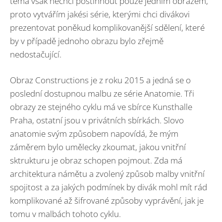
téma však nechci postihnout pouze jedním obrazem,
proto vytvářím jakési série, kterými chci divákovi
prezentovat poněkud komplikovanější sdělení, které
by v případě jednoho obrazu bylo zřejmě
nedostačující.
Obraz Constructions je z roku 2015 a jedná se o
poslední dostupnou malbu ze série Anatomie. Tři
obrazy ze stejného cyklu má ve sbírce Kunsthalle
Praha, ostatní jsou v privátních sbírkách. Slovo
anatomie svým způsobem napovídá, že mým
záměrem bylo umělecky zkoumat, jakou vnitřní
sktrukturu je obraz schopen pojmout. Zda má
architektura námětu a zvolený způsob malby vnitřní
spojitost a za jakých podmínek by divák mohl mít rád
komplikované až šifrované způsoby vyprávění, jak je
tomu v malbách tohoto cyklu.