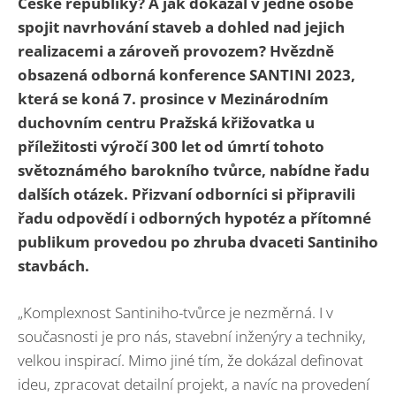
České republiky? A jak dokázal v jedné osobě
spojit navrhování staveb a dohled nad jejich
realizacemi a zároveň provozem? Hvězdně
obsazená odborná konference SANTINI 2023,
která se koná 7. prosince v Mezinárodním
duchovním centru Pražská křižovatka u
příležitosti výročí 300 let od úmrtí tohoto
světoznámého barokního tvůrce, nabídne řadu
dalších otázek. Přizvaní odborníci si připravili
řadu odpovědí i odborných hypotéz a přítomné
publikum provedou po zhruba dvaceti Santiniho
stavbách.
„Komplexnost Santiniho-tvůrce je nezměrná. I v
současnosti je pro nás, stavební inženýry a techniky,
velkou inspirací. Mimo jiné tím, že dokázal definovat
ideu, zpracovat detailní projekt, a navíc na provedení