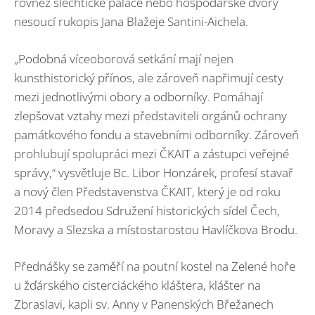
rovněž šlechtické paláce nebo hospodářské dvory
nesoucí rukopis Jana Blažeje Santini-⁠Aichela.
„Podobná víceoborová setkání mají nejen
kunsthistorický přínos, ale zároveň napřimují cesty
mezi jednotlivými obory a odborníky. Pomáhají
zlepšovat vztahy mezi představiteli orgánů ochrany
památkového fondu a stavebními odborníky. Zároveň
prohlubují spolupráci mezi ČKAIT a zástupci veřejné
správy,“ vysvětluje Bc. Libor Honzárek, profesí stavař
a nový člen Představenstva ČKAIT, který je od roku
2014 předsedou Sdružení historických sídel Čech,
Moravy a Slezska a místostarostou Havlíčkova Brodu.
Přednášky se zaměří na poutní kostel na Zelené hoře
u žďárského cisterciáckého kláštera, klášter na
Zbraslavi, kapli sv. Anny v Panenských Břežanech