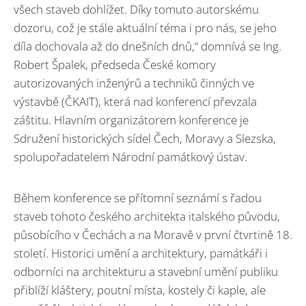
všech staveb dohlížet. Díky tomuto autorskému
dozoru, což je stále aktuální téma i pro nás, se jeho
díla dochovala až do dnešních dnů,“ domnívá se Ing.
Robert Špalek, předseda České komory
autorizovaných inženýrů a techniků činných ve
výstavbě (ČKAIT), která nad konferencí převzala
záštitu. Hlavním organizátorem konference je
Sdružení historických sídel Čech, Moravy a Slezska,
spolupořadatelem Národní památkový ústav.
Během konference se přítomní seznámí s řadou
staveb tohoto českého architekta italského původu,
působícího v Čechách a na Moravě v první čtvrtině 18.
století. Historici umění a architektury, památkáři i
odborníci na architekturu a stavební umění publiku
přiblíží kláštery, poutní místa, kostely či kaple, ale