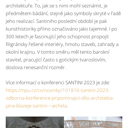
architektuře. To, jak se s nimi mohl seznámit, je
předmětem bádání, stejně jako symboly skryté v řadě
jeho realizací. Santiniho poslední období je pak
kunsthistoriky přímo označováno jako tajemné. I po
300 letech je fascinující jeho schopnost propojit
filigránsky řešené interiéry, hmotu staveb, zahrady a
okolní krajinu. V tomto směru měl tento barokní
stavitel, pracující často s gotickým tvaroslovím,
doslova renesanční rozměr.
Více informací o konferenci SANTINI 2023 je zde:
https://npu.cz/cs/novinky/101816-santini-2023-
odborna-konference-pripominajici-dilo-architekta-
jana-blazeje-santini-~aichela
.