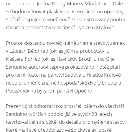
nebo na kapli Jména Panny Marie v Mladoticích. Dále
se budou věnovat plaskému cisterciáckému opatství,
s nímž je spojen rovněž nově zrekonstruovaný poutní
chrám a proboštství Mariánská Týnice u Kralovic.
Prostor dostanou rovněž méně známé stavby: zámek
v Lázních Bělohrad (okres Jičín) a proboštství u
kláštera Pohled (okres Havlíčkův Brod), u nichž je
Santiniho autorství teprve prokazováno. Totéž platí
pro farní kostel na panství Sadová u Hradce Králové
nebo pro méně známé hospodářské dvory Lhotka a
Podzámek na bývalém panství Opočno.
Prezentující odborníci rozprostřeli zájem do všech tří
Santiniho tvůrčích období. Již ve svých 23 letech
navrhoval velmi složité, do detailu promyšlené stavby,
které mají své předobrazy ve špičkové evropské