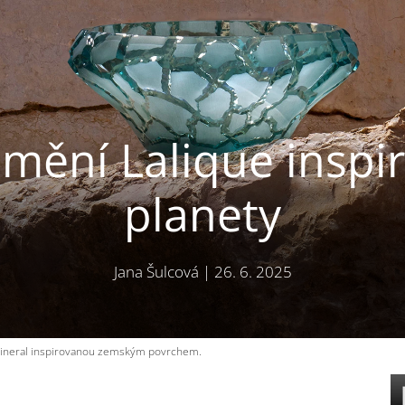
mění Lalique inspir
planety
Jana Šulcová
|
26. 6. 2025
amineral inspirovanou zemským povrchem.