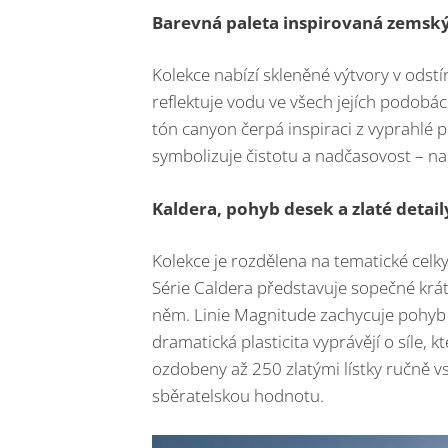
Barevná paleta inspirovaná zemsk
Kolekce nabízí skleněné výtvory v odstí
reflektuje vodu ve všech jejích podobác
tón canyon čerpá inspiraci z vyprahlé p
symbolizuje čistotu a nadčasovost – n
Kaldera, pohyb desek a zlaté detail
Kolekce je rozdělena na tematické celky
Série Caldera představuje sopečné kráter
něm. Linie Magnitude zachycuje pohyb 
dramatická plasticita vyprávějí o síle, 
ozdobeny až 250 zlatými lístky ručně vs
sběratelskou hodnotu.