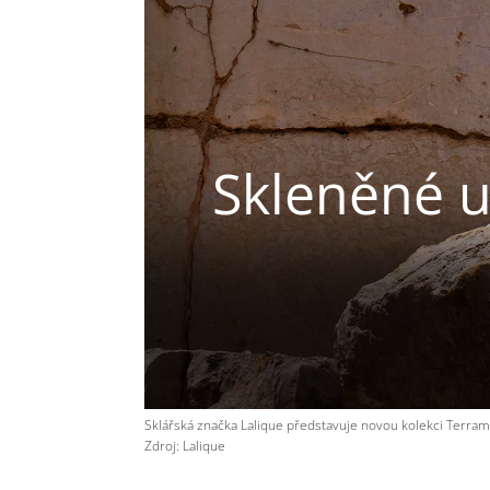
Skleněné u
Sklářská značka Lalique představuje novou kolekci Terr
Zdroj: Lalique