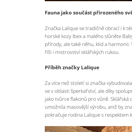
Fauna jako součást přirozeného sv
Značka Lalique se tradičně obrací i k t
horské kozy Ibex a malého slůněte Baby
přírody, ale také něhu, klid a harmonii
říši i mistrovství sklářských rukou.
Příběh značky Lalique
Za více než století si značka vybudoval
se v oblasti šperkařství, ale díky spol
jako tvůrce flakonů pro vůně. Sklářská
umožnila masovější výrobu, aniž by zna
pokračuje rodina Lalique s respektem k 