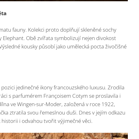
ěta
ématu fauny. Kolekci proto doplňují skleněné sochy
 Elephant. Obě zvířata symbolizují nejen divokost
. Výsledné kousky působí jako umělecká pocta živočišné
a pozici jedinečné ikony francouzského luxusu. Zrodila
upráci s parfumérem Françoisem Cotym se proslavila i
 dílna ve Wingen-sur-Moder, založená v roce 1922,
čka ztratila svou řemeslnou duši. Dnes v jejím odkazu
historii i odvahou tvořit výjimečné věci.