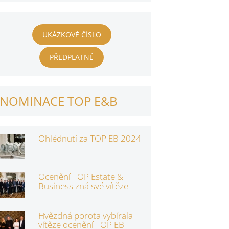
UKÁZKOVÉ ČÍSLO
PŘEDPLATNÉ
NOMINACE TOP E&B
Ohlédnutí za TOP EB 2024
Ocenění TOP Estate &
Business zná své vítěze
Hvězdná porota vybírala
vítěze ocenění TOP EB