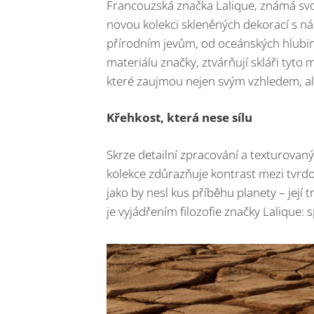
Francouzská značka Lalique, známá svo
novou kolekci skleněných dekorací s ná
přírodním jevům, od oceánských hlubin
materiálu značky, ztvárňují skláři tyto
které zaujmou nejen svým vzhledem, a
Křehkost, která nese sílu
Skrze detailní zpracování a texturovan
kolekce zdůrazňuje kontrast mezi tvrdo
jako by nesl kus příběhu planety – její 
je vyjádřením filozofie značky Lalique: