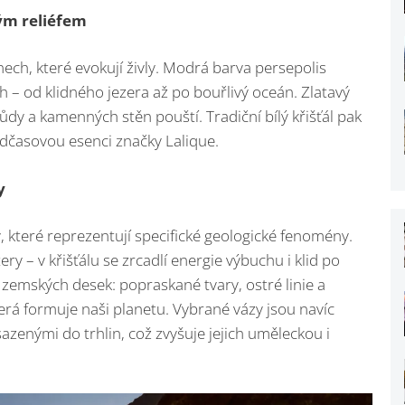
ým reliéfem
nech, které evokují živly. Modrá barva persepolis
h – od klidného jezera až po bouřlivý oceán. Zlatavý
ůdy a kamenných stěn pouští. Tradiční bílý křišťál pak
adčasovou esenci značky Lalique.
y
, které reprezentují specifické geologické fenomény.
y – v křišťálu se zrcadlí energie výbuchu i klid po
zemských desek: popraskané tvary, ostré linie a
která formuje naši planetu. Vybrané vázy jsou navíc
azenými do trhlin, což zvyšuje jejich uměleckou i