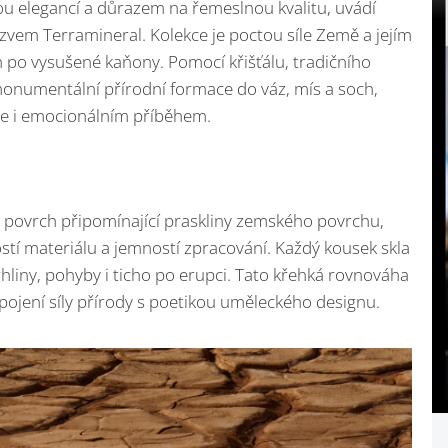
u elegancí a důrazem na řemeslnou kvalitu, uvádí
zvem Terramineral. Kolekce je poctou síle Země a jejím
 po vysušené kaňony. Pomocí křišťálu, tradičního
 monumentální přírodní formace do váz, mís a soch,
le i emocionálním příběhem.
ý povrch připomínající praskliny zemského povrchu,
stí materiálu a jemností zpracování. Každý kousek skla
trhliny, pohyby i ticho po erupci. Tato křehká rovnováha
 spojení síly přírody s poetikou uměleckého designu.