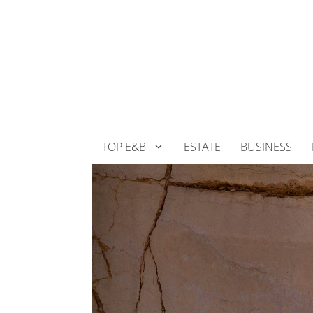
Přeskočit
na
obsah
TOP E&B
ESTATE
BUSINESS