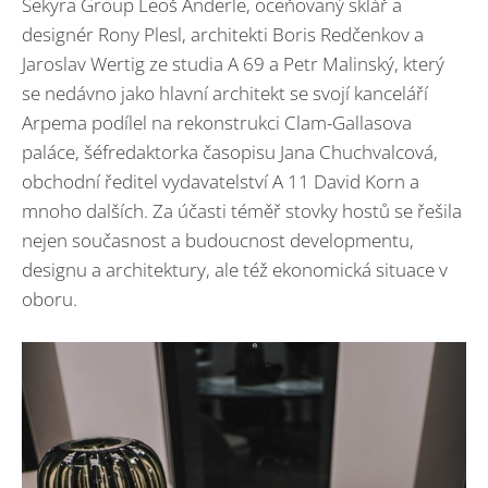
Sekyra Group Leoš Anderle, oceňovaný sklář a
designér Rony Plesl, architekti Boris Redčenkov a
Jaroslav Wertig ze studia A 69 a Petr Malinský, který
se nedávno jako hlavní architekt se svojí kanceláří
Arpema podílel na rekonstrukci Clam-Gallasova
paláce, šéfredaktorka časopisu Jana Chuchvalcová,
obchodní ředitel vydavatelství A 11 David Korn a
mnoho dalších. Za účasti téměř stovky hostů se řešila
nejen současnost a budoucnost developmentu,
designu a architektury, ale též ekonomická situace v
oboru.