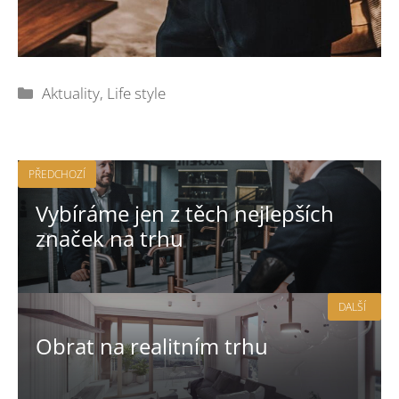
Rubriky
Aktuality
,
Life style
PŘEDCHOZÍ
Vybíráme jen z těch nejlepších
značek na trhu
DALŠÍ
Obrat na realitním trhu