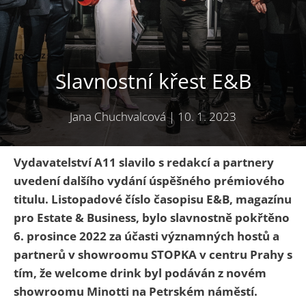
Slavnostní křest E&B
Jana Chuchvalcová
|
10. 1. 2023
Vydavatelství A11 slavilo s redakcí a partnery
uvedení dalšího vydání úspěšného prémiového
titulu. Listopadové číslo časopisu E&B, magazínu
pro Estate & Business, bylo slavnostně pokřtěno
6. prosince 2022 za účasti významných hostů a
partnerů v showroomu STOPKA v centru Prahy s
tím, že welcome drink byl podáván z novém
showroomu Minotti na Petrském náměstí.