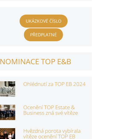
UKÁZKOVÉ ČÍSLO
PŘEDPLATNÉ
NOMINACE TOP E&B
Ohlédnutí za TOP EB 2024
Ocenění TOP Estate &
Business zná své vítěze
Hvězdná porota vybírala
vítěze ocenění TOP EB