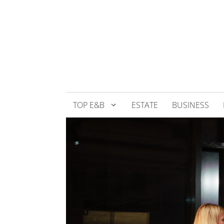
Přeskočit
na
obsah
TOP E&B
ESTATE
BUSINESS