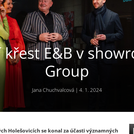
í křest E&B v show
Group
Jana Chuchvalcová
|
4. 1. 2024
ch Holešovicích se konal za účasti významných