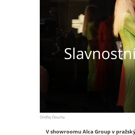
Slavnostn
Ondřej Doucha
V
showroomu Alca Group
v pražský