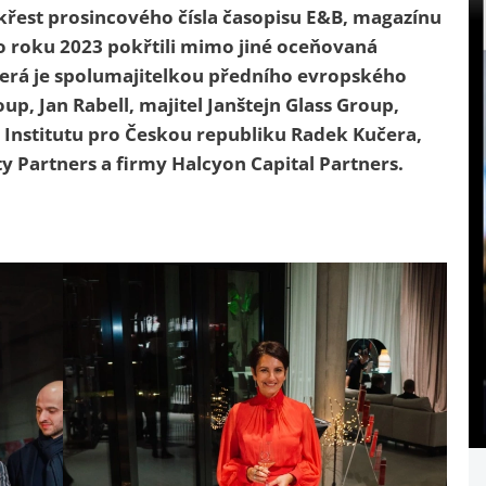
křest
prosincového
čísla časopisu E&B, magazínu
lo roku 2023 pokřtili mimo jiné oceňovaná
erá je spolumajitelkou předního evropského
roup,
Jan Rabell, majitel Janštejn Glass Group,
Institutu pro Českou republiku Radek Kučera,
y Partners a firmy Halcyon Capital Partners.