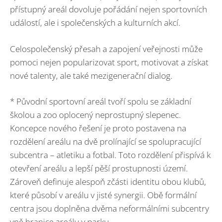
přístupný areál dovoluje pořádání nejen sportovních
událostí, ale i společenských a kulturních akcí.
Celospolečenský přesah a zapojení veřejnosti může
pomoci nejen popularizovat sport, motivovat a získat
nové talenty, ale také mezigenerační dialog.
* Původní sportovní areál tvoří spolu se základní
školou a zoo oplocený neprostupný slepenec.
Koncepce nového řešení je proto postavena na
rozdělení areálu na dvě prolínající se spolupracující
subcentra – atletiku a fotbal. Toto rozdělení přispívá k
otevření areálu a lepší pěší prostupnosti území.
Zároveň definuje alespoň zčásti identitu obou klubů,
které působí v areálu v jisté synergii. Obě formální
centra jsou doplněna dvěma neformálními subcentry
vně hranice areálu v parku.