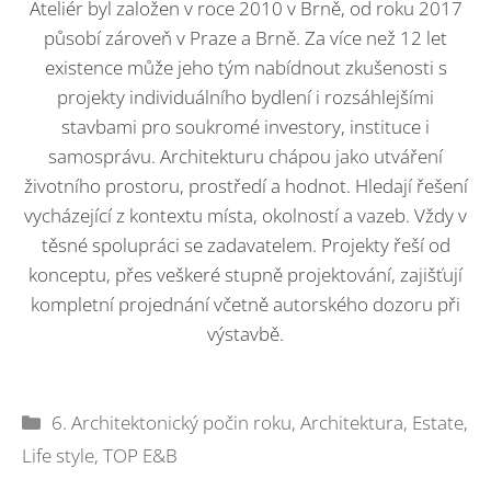
Ateliér byl založen v roce 2010 v Brně, od roku 2017
působí zároveň v Praze a Brně. Za více než 12 let
existence může jeho tým nabídnout zkušenosti s
projekty individuálního bydlení i rozsáhlejšími
stavbami pro soukromé investory, instituce i
samosprávu. Architekturu chápou jako utváření
životního prostoru, prostředí a hodnot. Hledají řešení
vycházející z kontextu místa, okolností a vazeb. Vždy v
těsné spolupráci se zadavatelem. Projekty řeší od
konceptu, přes veškeré stupně projektování, zajišťují
kompletní projednání včetně autorského dozoru při
výstavbě.
Rubriky
6. Architektonický počin roku
,
Architektura
,
Estate
,
Life style
,
TOP E&B