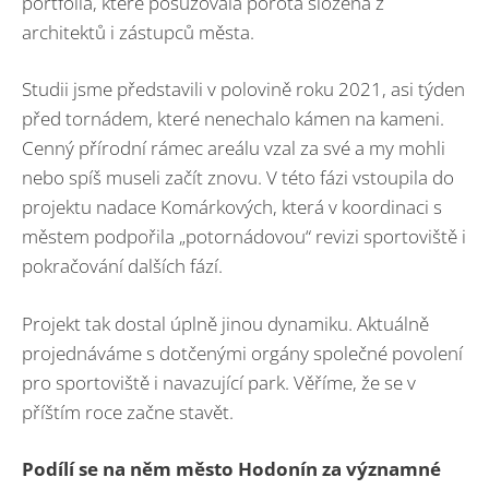
portfolia, které posuzovala porota složená z
architektů i zástupců města.
Studii jsme představili v polovině roku 2021, asi týden
před tornádem, které nenechalo kámen na kameni.
Cenný přírodní rámec areálu vzal za své a my mohli
nebo spíš museli začít znovu. V této fázi vstoupila do
projektu nadace Komárkových, která v koordinaci s
městem podpořila „potornádovou“ revizi sportoviště i
pokračování dalších fází.
Projekt tak dostal úplně jinou dynamiku. Aktuálně
projednáváme s dotčenými orgány společné povolení
pro sportoviště i navazující park. Věříme, že se v
příštím roce začne stavět.
Podílí se na něm město Hodonín za významné