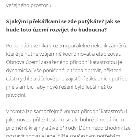
veřejného prostoru.
S jakými překážkami se zde potýkáte? Jak se
bude toto území rozvíjet do budoucna?
Po tornádu vzniká v území paralelně několik záměrů,
které je nutné vzájemně koordinovat a etapizovat.
Obnova území zasaženého přírodní katastrofou je
dynamická. Vše poničené je třeba opravit, některé
části rychle a účelově pro zajištění základních potřeb,
jiné s ambicí, aby nové řešení bylo lepší než to
původní.
V tomto lze samozřejmě vnímat přírodní katastrofu i
jako novou příležitost. To se ale bohužel nedá říci o
proměně krajiny a živé přírody. Dům nebo chodník lze
postavit znovu a lépe, blíže současným potřebám.