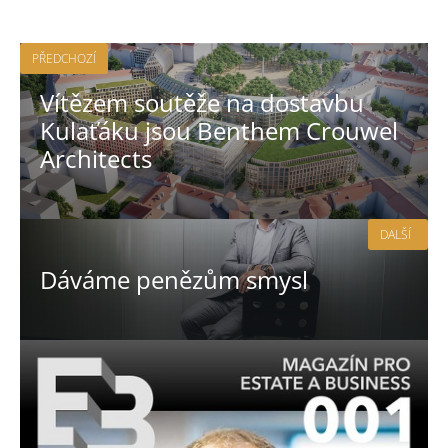
PŘEDCHOZÍ
Vítězem soutěže na dostavbu
Kulaťáku jsou Benthem Crouwel
Architects
DALŠÍ
Dáváme penězům smysl