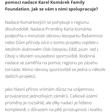
pomoci nadace Karel Komárek Family
Foundation. Jak se vám s nimi spolupracuje?
Nadace Komárkových se pohybuje v regionu
dlouhodobě. Nadace Proměny Karla Komárka
podpořila v minulosti obnovu lesoparku Bažantnice
nebo Dům přírody (
více o tomto projektu najdete v
letošním dubnovém čísle časopisu E&B, pozn. red.
).
Obojí v těsném sousedství sportoviště. Rodinná
nadace se zaměřila na pomoc regionu po zásahu
tornáda. Mimo obnovy sportoviště se jedná o několik
dalších projektů.
Jako hlavní přínos vnímám důraz na vzájemnou
provázanost jednotlivých záměrů. Celkové území
proměny je rozsáhlé, ale díky nadaci je řešeno
komplexně, s důrazem na pěší prostupnost i kvalitu