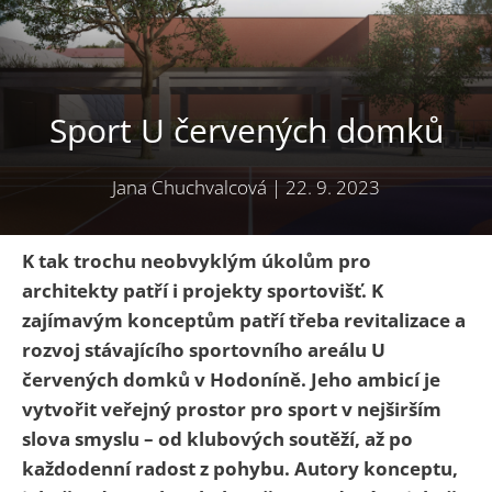
Sport U červených domků
Jana Chuchvalcová
|
22. 9. 2023
K tak trochu neobvyklým úkolům pro
architekty patří i projekty sportovišť. K
zajímavým konceptům patří třeba revitalizace a
rozvoj stávajícího sportovního areálu U
červených domků v Hodoníně. Jeho ambicí je
vytvořit veřejný prostor pro sport v nejširším
slova smyslu – od klubových soutěží, až po
každodenní radost z pohybu. Autory konceptu,