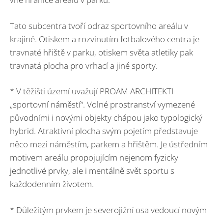
Tato subcentra tvoří odraz sportovního areálu v
krajině. Otiskem a rozvinutím fotbalového centra je
travnaté hřiště v parku, otiskem světa atletiky pak
travnatá plocha pro vrhací a jiné sporty.
* V těžišti území uvažují PROAM ARCHITEKTI
„sportovní náměstí“. Volné prostranství vymezené
původními i novými objekty chápou jako typologický
hybrid. Atraktivní plocha svým pojetím představuje
něco mezi náměstím, parkem a hřištěm. Je ústředním
motivem areálu propojujícím nejenom fyzicky
jednotlivé prvky, ale i mentálně svět sportu s
každodenním životem.
* Důležitým prvkem je severojižní osa vedoucí novým