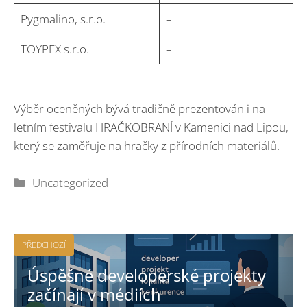
Pygmalino, s.r.o.
–
TOYPEX s.r.o.
–
Výběr oceněných bývá tradičně prezentován i na
letním festivalu HRAČKOBRANÍ v Kamenici nad Lipou,
který se zaměřuje na hračky z přírodních materiálů.
Rubriky
Uncategorized
PŘEDCHOZÍ
Úspěšné developerské projekty
začínají v médiích