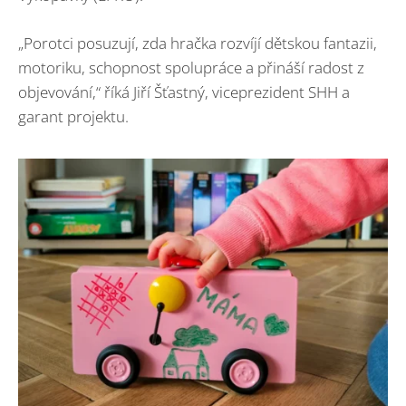
„Porotci posuzují, zda hračka rozvíjí dětskou fantazii,
motoriku, schopnost spolupráce a přináší radost z
objevování,“ říká Jiří Šťastný, viceprezident SHH a
garant projektu.