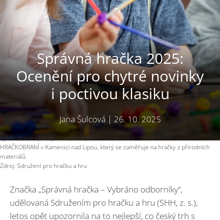
Správná hračka 2025:
Ocenění pro chytré novinky
i poctivou klasiku
Jana Šulcová
|
26. 10. 2025
Výběr oceněných bývá tradičně prezentován i na letním festivalu
HRAČKOBRANÍ v Kamenici nad Lipou, který se zaměřuje na hračky z přírodních
materiálů.
Zdroj: Sdružení pro hračku a hru
Značka „Správná hračka – Vybráno odborníky“,
udělovaná Sdružením pro hračku a hru (SHH, z. s.),
letos opět upozornila na to nejlepší, co český trh s