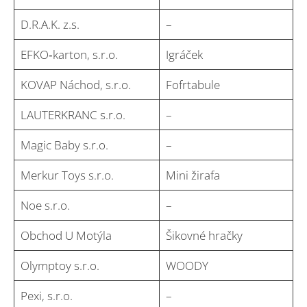
D.R.A.K. z.s.
–
EFKO‑karton, s.r.o.
Igráček
KOVAP Náchod, s.r.o.
Fofrtabule
LAUTERKRANC s.r.o.
–
Magic Baby s.r.o.
–
Merkur Toys s.r.o.
Mini žirafa
Noe s.r.o.
–
Obchod U Motýla
Šikovné hračky
Olymptoy s.r.o.
WOODY
Pexi, s.r.o.
–