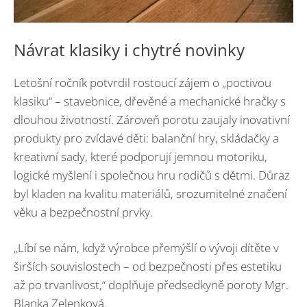
Návrat klasiky i chytré novinky
Letošní ročník potvrdil rostoucí zájem o „poctivou
klasiku“ – stavebnice, dřevěné a mechanické hračky s
dlouhou životností. Zároveň porotu zaujaly inovativní
produkty pro zvídavé děti: balanční hry, skládačky a
kreativní sady, které podporují jemnou motoriku,
logické myšlení i společnou hru rodičů s dětmi. Důraz
byl kladen na kvalitu materiálů, srozumitelné značení
věku a bezpečnostní prvky.
„Líbí se nám, když výrobce přemýšlí o vývoji dítěte v
širších souvislostech – od bezpečnosti přes estetiku
až po trvanlivost,“ doplňuje předsedkyně poroty Mgr.
Blanka Zelenková.