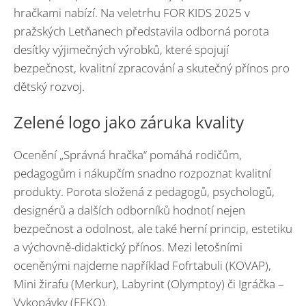
hračkami nabízí. Na veletrhu FOR KIDS 2025 v
pražských Letňanech představila odborná porota
desítky výjimečných výrobků, které spojují
bezpečnost, kvalitní zpracování a skutečný přínos pro
dětský rozvoj.
Zelené logo jako záruka kvality
Ocenění „Správná hračka“ pomáhá rodičům,
pedagogům i nákupčím snadno rozpoznat kvalitní
produkty. Porota složená z pedagogů, psychologů,
designérů a dalších odborníků hodnotí nejen
bezpečnost a odolnost, ale také herní princip, estetiku
a výchovně-didaktický přínos. Mezi letošními
oceněnými najdeme například Fofrtabuli (KOVAP),
Mini žirafu (Merkur), Labyrint (Olymptoy) či Igráčka –
Vykopávky (EFKO).