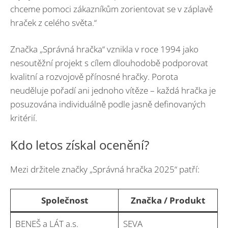
chceme pomoci zákazníkům zorientovat se v záplavě
hraček z celého světa.“
Značka „Správná hračka“ vznikla v roce 1994 jako
nesoutěžní projekt s cílem dlouhodobě podporovat
kvalitní a rozvojově přínosné hračky. Porota
neuděluje pořadí ani jednoho vítěze – každá hračka je
posuzována individuálně podle jasně definovaných
kritérií.
Kdo letos získal ocenění?
Mezi držitele značky „Správná hračka 2025“ patří:
Společnost
Značka / Produkt
BENEŠ a LÁT a.s.
SEVA