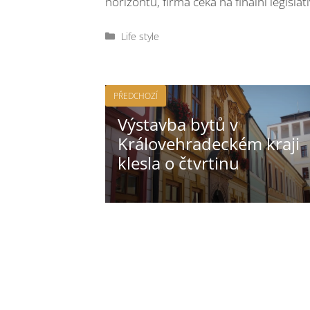
horizontu, firma čeká na finální legislat
Rubriky
Life style
PŘEDCHOZÍ
Výstavba bytů v
Královehradeckém kraji
klesla o čtvrtinu