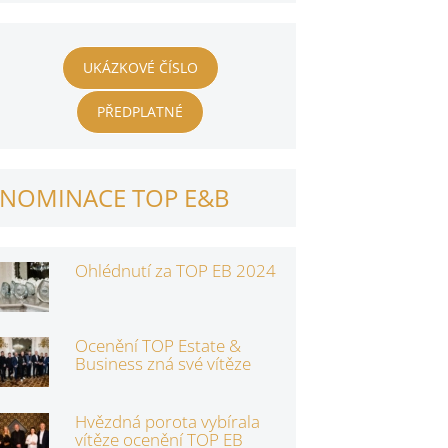
UKÁZKOVÉ ČÍSLO
PŘEDPLATNÉ
NOMINACE TOP E&B
Ohlédnutí za TOP EB 2024
Ocenění TOP Estate &
Business zná své vítěze
Hvězdná porota vybírala
vítěze ocenění TOP EB