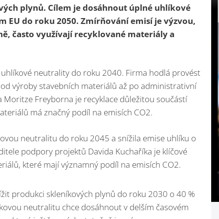
vých plynů. Cílem je dosáhnout úplné uhlíkové
em EU do roku 2050. Zmírňování emisí je výzvou,
ně, často využívají recyklované materiály a
uhlíkové neutrality do roku 2040. Firma hodlá provést
 od výroby stavebních materiálů až po administrativní
 Moritze Freyborna je recyklace důležitou součástí
materiálů má značný podíl na emisích CO2.
ovou neutralitu do roku 2045 a snížila emise uhlíku o
itele podpory projektů Davida Kuchaříka je klíčové
eriálů, které mají významný podíl na emisích CO2.
ížit produkci skleníkových plynů do roku 2030 o 40 %
líkovou neutralitu chce dosáhnout v delším časovém