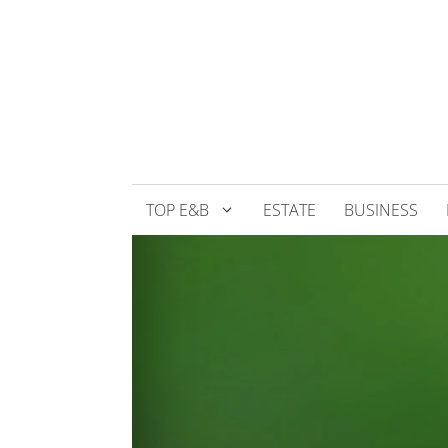
Přeskočit
na
obsah
TOP E&B
ESTATE
BUSINESS