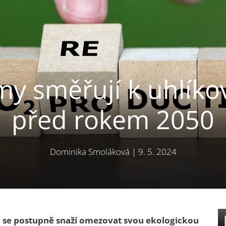
my směřují k uhlíko
před rokem 2050
Dominika Smoláková
|
9. 5. 2024
ti se postupně snaží omezovat svou ekologickou