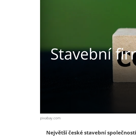
Stavební fir
pixabay.com
Největší české stavební společnos