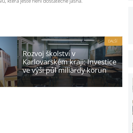
ivu, která ještě není dostatečně jasná.
DALŠÍ
Rozvoj školství v
Karlovarském kraji: Investice
ve výši půl miliardy korun